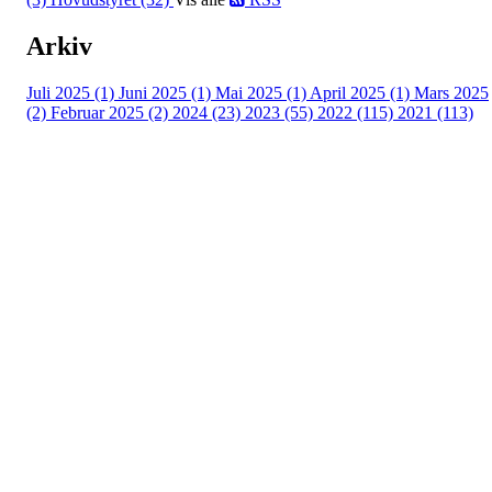
Arkiv
Juli 2025 (1)
Juni 2025 (1)
Mai 2025 (1)
April 2025 (1)
Mars 2025
(2)
Februar 2025 (2)
2024 (23)
2023 (55)
2022 (115)
2021 (113)
Kontaktinformasjon
Besøksadresse:
Myravegen 12
6060 Hareid
Organisasjonsnummer:
971370610
Bli medlem i klubben!