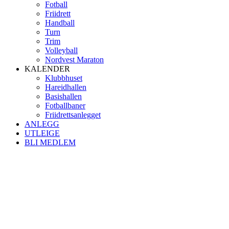
Fotball
Friidrett
Handball
Turn
Trim
Volleyball
Nordvest Maraton
KALENDER
Klubbhuset
Hareidhallen
Basishallen
Fotballbaner
Friidrettsanlegget
ANLEGG
UTLEIGE
BLI MEDLEM