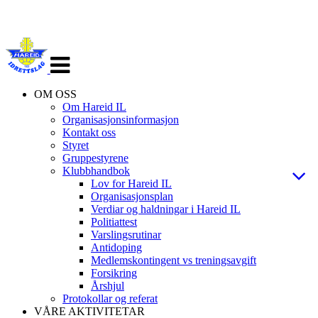
Veksle
navigasjon
OM OSS
Om Hareid IL
Organisasjonsinformasjon
Kontakt oss
Styret
Gruppestyrene
Klubbhandbok
Lov for Hareid IL
Organisasjonsplan
Verdiar og haldningar i Hareid IL
Politiattest
Varslingsrutinar
Antidoping
Medlemskontingent vs treningsavgift
Forsikring
Årshjul
Protokollar og referat
VÅRE AKTIVITETAR