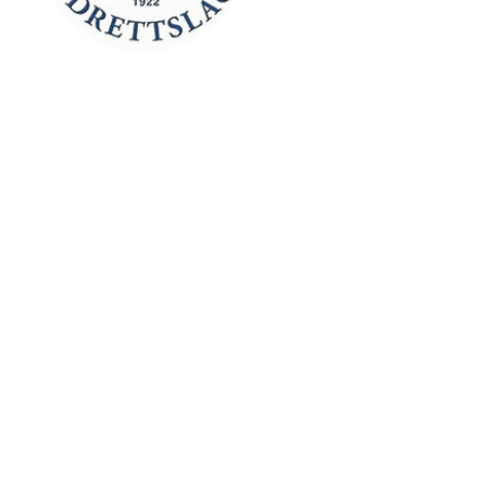
Kontaktinformasjon
Besøksadresse:
Myravegen 12
6060 Hareid
Organisasjonsnummer:
971370610