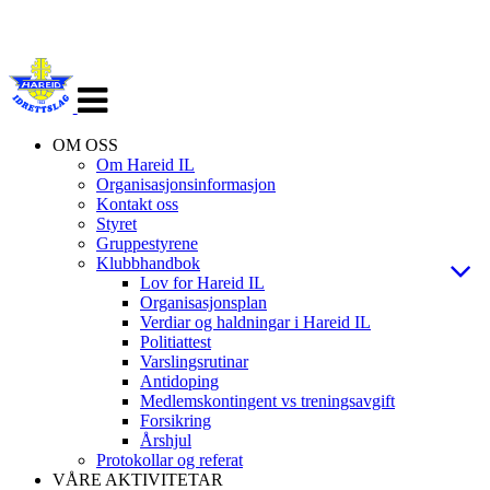
Veksle
navigasjon
OM OSS
Om Hareid IL
Organisasjonsinformasjon
Kontakt oss
Styret
Gruppestyrene
Klubbhandbok
Lov for Hareid IL
Organisasjonsplan
Verdiar og haldningar i Hareid IL
Politiattest
Varslingsrutinar
Antidoping
Medlemskontingent vs treningsavgift
Forsikring
Årshjul
Protokollar og referat
VÅRE AKTIVITETAR