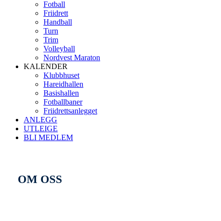
Fotball
Friidrett
Handball
Turn
Trim
Volleyball
Nordvest Maraton
KALENDER
Klubbhuset
Hareidhallen
Basishallen
Fotballbaner
Friidrettsanlegget
ANLEGG
UTLEIGE
BLI MEDLEM
OM OSS