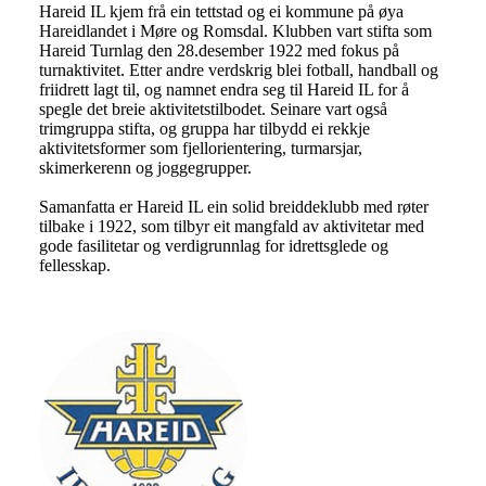
Hareid IL kjem frå ein tettstad og ei kommune på øya
Hareidlandet i Møre og Romsdal. Klubben vart stifta som
Hareid Turnlag den 28.desember 1922 med fokus på
turnaktivitet. Etter andre verdskrig blei fotball, handball og
friidrett lagt til, og namnet endra seg til Hareid IL for å
spegle det breie aktivitetstilbodet. Seinare vart også
trimgruppa stifta, og gruppa har tilbydd ei rekkje
aktivitetsformer som fjellorientering, turmarsjar,
skimerkerenn og joggegrupper.
Samanfatta er Hareid IL ein solid breiddeklubb med røter
tilbake i 1922, som tilbyr eit mangfald av aktivitetar med
gode fasilitetar og verdigrunnlag for idrettsglede og
fellesskap.