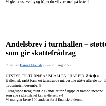
Vi gleder oss veldig og håper du vil vere med på festen!
Andelsbrev i turnhallen – støtt
som gir skattefrådrag
Postet av
Hareid Idrettslag
den
23. aug 2022
UTSTYR TIL TURN/BASISHALLEN I HAREID 🤸��‍♀️
Hallen tek raskt form og turngruppa må bestille utstyr allereie no, ti
nyopninga i desember❄️
Turngruppa treng totalt 298 andelar for å kjøpe ei trampolinebane
som alle i idrettslaget kan nytte seg av!
Vi manglar berre 150 andelar for å finansiere denne.