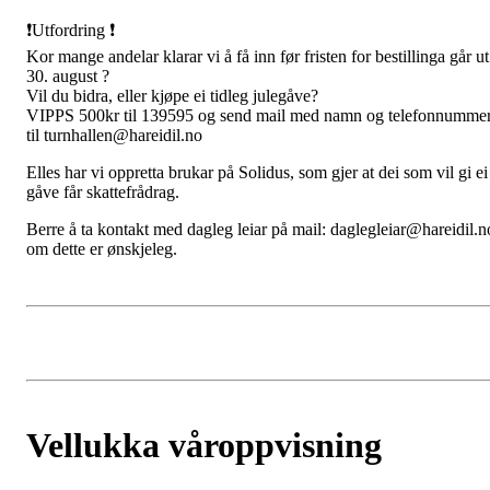
❗️Utfordring ❗️
Kor mange andelar klarar vi å få inn før fristen for bestillinga går ut
30. august ?
Vil du bidra, eller kjøpe ei tidleg julegåve?
VIPPS 500kr til 139595 og send mail med namn og telefonnumme
til turnhallen@hareidil.no
Elles har vi oppretta brukar på Solidus, som gjer at dei som vil gi ei
gåve får skattefrådrag.
Berre å ta kontakt med dagleg leiar på mail: daglegleiar@hareidil.n
om dette er ønskjeleg.
Vellukka våroppvisning