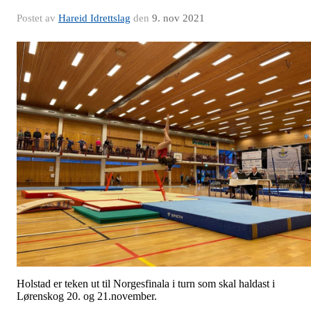
Postet av
Hareid Idrettslag
den
9. nov 2021
Holstad er teken ut til Norgesfinala i turn som skal haldast i
Lørenskog 20. og 21.november.