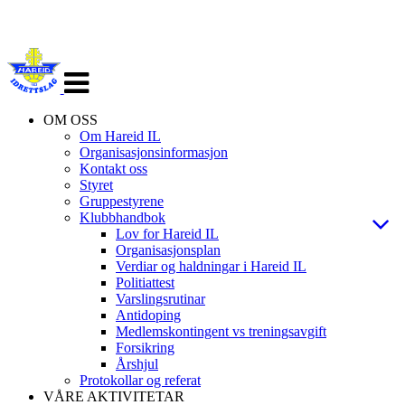
Veksle
navigasjon
OM OSS
Om Hareid IL
Organisasjonsinformasjon
Kontakt oss
Styret
Gruppestyrene
Klubbhandbok
Lov for Hareid IL
Organisasjonsplan
Verdiar og haldningar i Hareid IL
Politiattest
Varslingsrutinar
Antidoping
Medlemskontingent vs treningsavgift
Forsikring
Årshjul
Protokollar og referat
VÅRE AKTIVITETAR