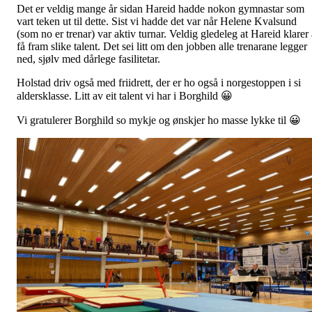
Det er veldig mange år sidan Hareid hadde nokon gymnastar som
vart teken ut til dette. Sist vi hadde det var når Helene Kvalsund
(som no er trenar) var aktiv turnar. Veldig gledeleg at Hareid klarer 
få fram slike talent. Det sei litt om den jobben alle trenarane legger
ned, sjølv med dårlege fasilitetar.
Holstad driv også med friidrett, der er ho også i norgestoppen i si
aldersklasse. Litt av eit talent vi har i Borghild 😀
Vi gratulerer Borghild so mykje og ønskjer ho masse lykke til 😀