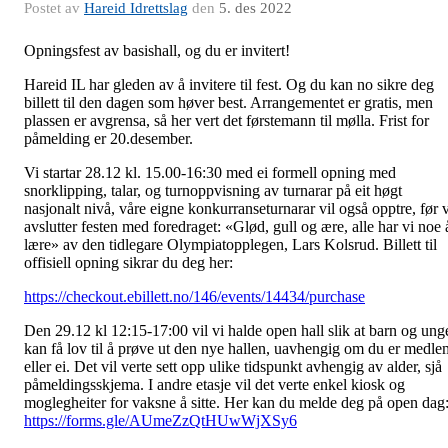
Postet av
Hareid Idrettslag
den
5. des 2022
Opningsfest av basishall, og du er invitert!
Hareid IL har gleden av å invitere til fest. Og du kan no sikre deg
billett til den dagen som høver best. Arrangementet er gratis, men
plassen er avgrensa, så her vert det førstemann til mølla. Frist for
påmelding er 20.desember.
Vi startar 28.12 kl. 15.00-16:30 med ei formell opning med
snorklipping, talar, og turnoppvisning av turnarar på eit høgt
nasjonalt nivå, våre eigne konkurranseturnarar vil også opptre, før v
avslutter festen med foredraget: «Glød, gull og ære, alle har vi noe 
lære» av den tidlegare Olympiatopplegen, Lars Kolsrud. Billett til
offisiell opning sikrar du deg her:
https://checkout.ebillett.no/146/events/14434/purchase
Den 29.12 kl 12:15-17:00 vil vi halde open hall slik at barn og ung
kan få lov til å prøve ut den nye hallen, uavhengig om du er medle
eller ei. Det vil verte sett opp ulike tidspunkt avhengig av alder, sjå
påmeldingsskjema. I andre etasje vil det verte enkel kiosk og
moglegheiter for vaksne å sitte. Her kan du melde deg på open dag
https://forms.gle/AUmeZzQtHUwWjXSy6