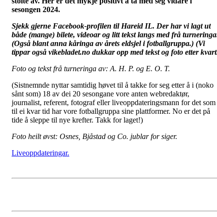
stolte av. Her er det mykje positivt å ta med seg vidare i
sesongen 2024.
Sjekk gjerne Facebook-profilen til Hareid IL. Der har vi lagt ut
både (mange) bilete, videoar og litt tekst langs med frå turneringa
(Også blant anna kåringa av årets eldsjel i fotballgruppa.) (Vi
tippar også vikebladet.no dukkar opp med tekst og foto etter kvart
Foto og tekst frå turneringa av: A. H. P. og E. O. T.
(Sistnemnde nyttar samtidig høvet til å takke for seg etter å i (noko
sånt som) 18 av dei 20 sesongane vore anten webredaktør,
journalist, referent, fotograf eller liveoppdateringsmann for det som
til ei kvar tid har vore fotballgruppa sine plattformer. No er det på
tide å sleppe til nye krefter. Takk for laget!)
Foto heilt øvst: Osnes, Bjåstad og Co. jublar for siger.
Liveoppdateringar.