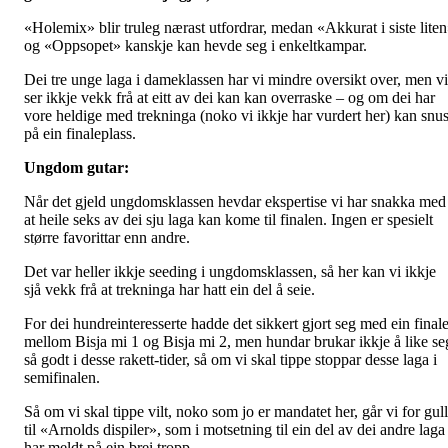
«Holemix» blir truleg nærast utfordrar, medan «Akkurat i siste lite
og «Oppsopet» kanskje kan hevde seg i enkeltkampar.
Dei tre unge laga i dameklassen har vi mindre oversikt over, men vi
ser ikkje vekk frå at eitt av dei kan kan overraske – og om dei har
vore heldige med trekninga (noko vi ikkje har vurdert her) kan snu
på ein finaleplass.
Ungdom gutar:
Når det gjeld ungdomsklassen hevdar ekspertise vi har snakka med
at heile seks av dei sju laga kan kome til finalen. Ingen er spesielt
større favorittar enn andre.
Det var heller ikkje seeding i ungdomsklassen, så her kan vi ikkje
sjå vekk frå at trekninga har hatt ein del å seie.
For dei hundreinteresserte hadde det sikkert gjort seg med ein final
mellom Bisja mi 1 og Bisja mi 2, men hundar brukar ikkje å like se
så godt i desse rakett-tider, så om vi skal tippe stoppar desse laga i
semifinalen.
Så om vi skal tippe vilt, noko som jo er mandatet her, går vi for gull
til «Arnolds dispiler», som i motsetning til ein del av dei andre laga
har meldt på ein brei tropp.