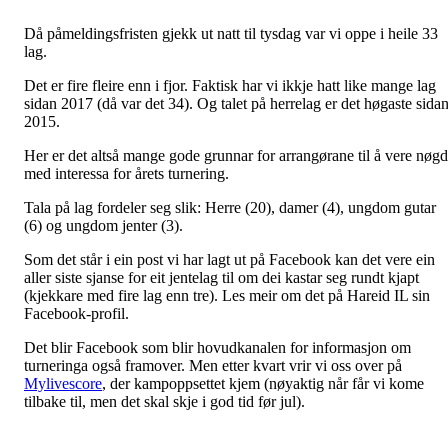
Då påmeldingsfristen gjekk ut natt til tysdag var vi oppe i heile 33
lag.
Det er fire fleire enn i fjor. Faktisk har vi ikkje hatt like mange lag
sidan 2017 (då var det 34). Og talet på herrelag er det høgaste sida
2015.
Her er det altså mange gode grunnar for arrangørane til å vere nøg
med interessa for årets turnering.
Tala på lag fordeler seg slik: Herre (20), damer (4), ungdom gutar
(6) og ungdom jenter (3).
Som det står i ein post vi har lagt ut på Facebook kan det vere ein
aller siste sjanse for eit jentelag til om dei kastar seg rundt kjapt
(kjekkare med fire lag enn tre). Les meir om det på Hareid IL sin
Facebook-profil.
Det blir Facebook som blir hovudkanalen for informasjon om
turneringa også framover. Men etter kvart vrir vi oss over på
Mylivescore
, der kampoppsettet kjem (nøyaktig når får vi kome
tilbake til, men det skal skje i god tid før jul).