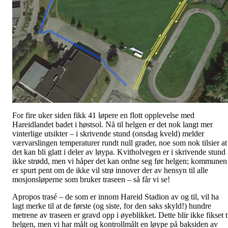
For fire uker siden fikk 41 løpere en flott opplevelse med
Hareidlandet badet i høstsol. Nå til helgen er det nok langt mer
vinterlige utsikter – i skrivende stund (onsdag kveld) melder
værvarslingen temperaturer rundt null grader, noe som nok tilsier at
det kan bli glatt i deler av løypa. Kvitholvegen er i skrivende stund
ikke strødd, men vi håper det kan ordne seg før helgen; kommunen
er spurt pent om de ikke vil strø innover der av hensyn til alle
mosjonsløperne som bruker traseen – så får vi se!
Apropos trasé – de som er innom Hareid Stadion av og til, vil ha
lagt merke til at de første (og siste, for den saks skyld!) hundre
metrene av traseen er gravd opp i øyeblikket. Dette blir ikke fikset t
helgen, men vi har målt og kontrollmålt en løype på baksiden av