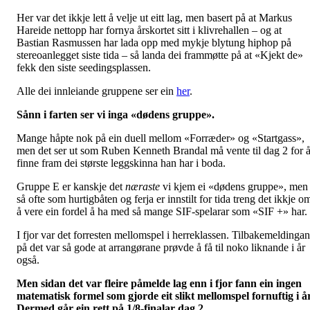
Her var det ikkje lett å velje ut eitt lag, men basert på at Markus
Hareide nettopp har fornya årskortet sitt i klivrehallen – og at
Bastian Rasmussen har lada opp med mykje blytung hiphop på
stereoanlegget siste tida – så landa dei frammøtte på at «Kjekt de»
fekk den siste seedingsplassen.
Alle dei innleiande gruppene ser ein
her
.
Sånn i farten ser vi inga «dødens gruppe».
Mange håpte nok på ein duell mellom «Forræder» og «Startgass»,
men det ser ut som Ruben Kenneth Brandal må vente til dag 2 for 
finne fram dei største leggskinna han har i boda.
Gruppe E er kanskje det
næraste
vi kjem ei «dødens gruppe», men
så ofte som hurtigbåten og ferja er innstilt for tida treng det ikkje o
å vere ein fordel å ha med så mange SIF-spelarar som «SIF +» har.
I fjor var det forresten mellomspel i herreklassen. Tilbakemeldinga
på det var så gode at arrangørane prøvde å få til noko liknande i år
også.
Men sidan det var fleire påmelde lag enn i fjor fann ein ingen
matematisk formel som gjorde eit slikt mellomspel fornuftig i år
Dermed går ein rett på 1/8-finalar dag 2.