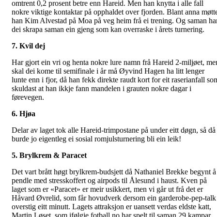
omtrent 0,2 prosent betre enn Hareid. Men han knytta i alle fall
nokre viktige kontaktar på opphaldet over fjorden. Blant anna møtt
han Kim Alvestad på Moa på veg heim frå ei trening. Og saman ha
dei skrapa saman ein gjeng som kan overraske i årets turnering.
7. Kvil dej
Har gjort ein vri og henta nokre lure namn frå Hareid 2-miljøet, me
skal dei kome til semifinale i år må Øyvind Hagen ha litt lenger
lunte enn i fjor, då han fekk direkte raudt kort for eit raserianfall so
skuldast at han ikkje fann mandelen i grauten nokre dagar i
førevegen.
6. Hjøa
Delar av laget tok alle Hareid-trimpostane på under eitt døgn, så då
burde jo eigentleg ei sosial romjulsturnering bli ein leik!
5. Brylkrem & Paracet
Det vart brått høgt brylkrem-budsjett då Nathaniel Brekke begynt å
pendle med stresskoffert og airpods til Ålesund i haust. Kven på
laget som er «Paracet» er meir usikkert, men vi går ut frå det er
Håvard Øvrelid, som får hovudverk dersom ein garderobe-pep-talk
overstig eitt minutt. Lagets attraksjon er uansett verdas eldste katt,
Martin Løset, som ifølgje fotball.no har spelt til saman 29 kampar