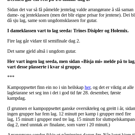
Sidan det var så få påmelde jentelag valde arrangørane å slå saman
dame- og jenteklassen (men det blir eigne prisar for jentene). Dei bl
då sju lag, same som ungdomsklassen for gutar.
I dameklassen vart to lag seeda: Trines Disipler og Holemix.
Fire lag går vidare til semifinale dag 2.
Det same gjeld altså i ungdom gutar.
Her vart ingen lag seeda, men sidan «Bisja mi» melde på to lag
vart desse plasserte i kvar si gruppe.
***
Kampoppsettet finn ein no i sin heilskap
her
, og det er viktig at alle
lagleiarane set seg inn i det i god tid før 28. desember, første
kampdag.
(I grunnen er kampoppsettet ganske oversikteleg og greitt i år, sida
ingen grupper har fem lag. 12 minutt per kamp i grupper med fire
lag, 15 minutt i grupper med tre lag. 15 minutt for sluttspelskampan
dag 2, med unntak av finalane, som varer i 20 minutt.)
Arrangørane sender ikkje ut påminning dagen før. Når laget kjem ti