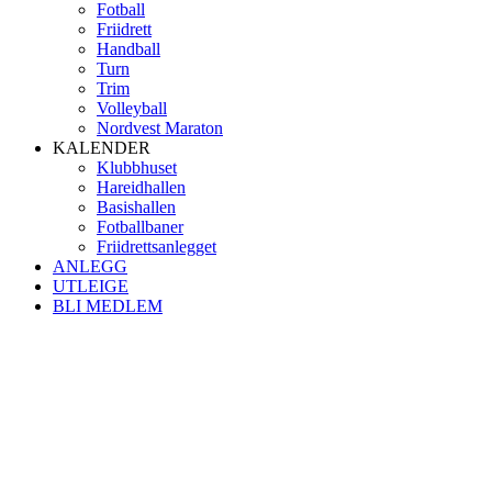
Fotball
Friidrett
Handball
Turn
Trim
Volleyball
Nordvest Maraton
KALENDER
Klubbhuset
Hareidhallen
Basishallen
Fotballbaner
Friidrettsanlegget
ANLEGG
UTLEIGE
BLI MEDLEM