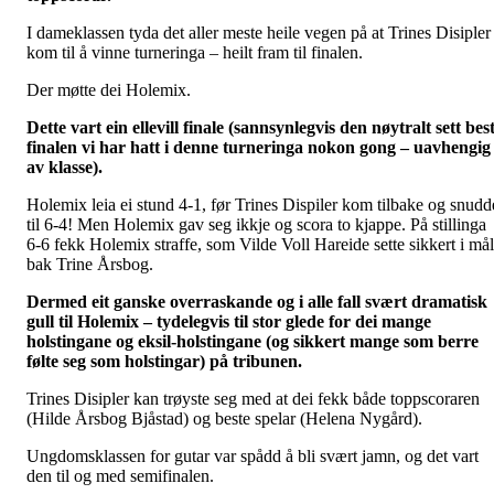
I dameklassen tyda det aller meste heile vegen på at Trines Disipler
kom til å vinne turneringa – heilt fram til finalen.
Der møtte dei Holemix.
Dette vart ein ellevill finale (sannsynlegvis den nøytralt sett bes
finalen vi har hatt i denne turneringa nokon gong – uavhengig
av klasse).
Holemix leia ei stund 4-1, før Trines Dispiler kom tilbake og snudd
til 6-4! Men Holemix gav seg ikkje og scora to kjappe. På stillinga
6-6 fekk Holemix straffe, som Vilde Voll Hareide sette sikkert i mål
bak Trine Årsbog.
Dermed eit ganske overraskande og i alle fall svært dramatisk
gull til Holemix – tydelegvis til stor glede for dei mange
holstingane og eksil-holstingane (og sikkert mange som berre
følte seg som holstingar) på tribunen.
Trines Disipler kan trøyste seg med at dei fekk både toppscoraren
(Hilde Årsbog Bjåstad) og beste spelar (Helena Nygård).
Ungdomsklassen for gutar var spådd å bli svært jamn, og det vart
den til og med semifinalen.