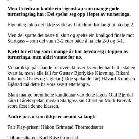
Men Urtedram hadde ein eigenskap som mange gode
turneringslag har: Dei spelar seg opp i løpet av turneringa.
Eigentleg lukta det ikkje svidd av Urtedram før langt ut på dag 2.
Men dei sparte det beste til slutt og spelte ein knallgod finale mot
Startgass – som dei vann 3-2 etter både å ha leia 2-0 og 3-1.
Kjekt for eit lag som i mange år har hevda seg i toppen av
turneringa, men aldri vunne før no.
Vi har ikkje på ståande fot oversikt over kven dei har hatt i stallen
kvart år, men i alle fall for Gustav Bjørlykke Kløvning, Rikard
Johannes Osnes og lagleiar (ikkje spelande i år) Håvard Knudsen
Bjåstad må dette ha vore svært etterlengta.
Blant mange brennheite kandidatar vart dette lagets Olai Bjørdal
kåra til årets spelar, medan Startgass sin Christian Mork Breivik
scora flest i denne klassen.
Andre prisar som ikkje er nemnt så langt:
Fair Play-prisen: Håkon Grimstad Thormodsæter
Tribuneslitaren: Karl Riise Grimstad