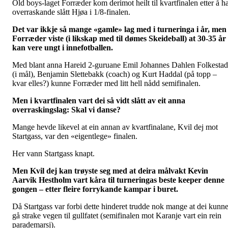
Old boys-laget Forræder kom derimot heilt til kvartfinalen etter å h
overraskande slått Hjøa i 1/8-finalen.
Det var ikkje så mange «gamle» lag med i turneringa i år, men
Forræder viste (i likskap med til dømes Skeideball) at 30-35 år
kan vere ungt i innefotballen.
Med blant anna Hareid 2-guruane Emil Johannes Dahlen Folkestad
(i mål), Benjamin Slettebakk (coach) og Kurt Haddal (på topp –
kvar elles?) kunne Forræder med litt hell nådd semifinalen.
Men i kvartfinalen vart dei så vidt slått av eit anna
overraskingslag: Skal vi danse?
Mange hevde likevel at ein annan av kvartfinalane, Kvil dej mot
Startgass, var den «eigentlege» finalen.
Her vann Startgass knapt.
Men Kvil dej kan trøyste seg med at deira målvakt Kevin
Aarvik Hestholm vart kåra til turneringas beste keeper denne
gongen – etter fleire forrykande kampar i buret.
Då Startgass var forbi dette hinderet trudde nok mange at dei kunn
gå strake vegen til gullfatet (semifinalen mot Karanje vart ein rein
parademarsj).