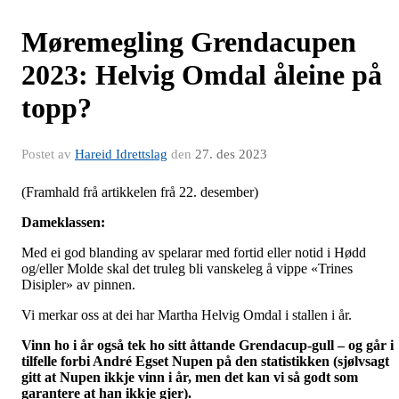
Møremegling Grendacupen
2023: Helvig Omdal åleine på
topp?
Postet av
Hareid Idrettslag
den
27. des 2023
(Framhald frå artikkelen frå 22. desember)
Dameklassen:
Med ei god blanding av spelarar med fortid eller notid i Hødd
og/eller Molde skal det truleg bli vanskeleg å vippe «Trines
Disipler» av pinnen.
Vi merkar oss at dei har Martha Helvig Omdal i stallen i år.
Vinn ho i år også tek ho sitt åttande Grendacup-gull – og går i
tilfelle forbi André Egset Nupen på den statistikken (sjølvsagt
gitt at Nupen ikkje vinn i år, men det kan vi så godt som
garantere at han ikkje gjer).