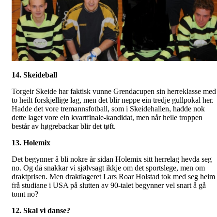
14. Skeideball
Torgeir Skeide har faktisk vunne Grendacupen sin herreklasse med
to heilt forskjellige lag, men det blir neppe ein tredje gullpokal her.
Hadde det vore tremannsfotball, som i Skeidehallen, hadde nok
dette laget vore ein kvartfinale-kandidat, men når heile troppen
består av høgrebackar blir det tøft.
13. Holemix
Det begynner å bli nokre år sidan Holemix sitt herrelag hevda seg
no. Og då snakkar vi sjølvsagt ikkje om det sportslege, men om
draktprisen. Men draktlageret Lars Roar Holstad tok med seg heim
frå studiane i USA på slutten av 90-talet begynner vel snart å gå
tomt no?
12. Skal vi danse?