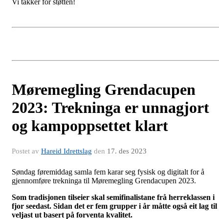
Vi takker for støtten!
Møremegling Grendacupen
2023: Trekninga er unnagjort
og kampoppsettet klart
Postet av
Hareid Idrettslag
den
17. des 2023
Søndag føremiddag samla fem karar seg fysisk og digitalt for å
gjennomføre trekninga til Møremegling Grendacupen 2023.
Som tradisjonen tilseier skal semifinalistane frå herreklassen i
fjor seedast. Sidan det er fem grupper i år måtte også eit lag til
veljast ut basert på forventa kvalitet.