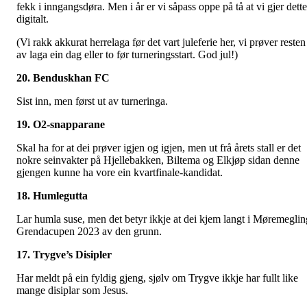
fekk i inngangsdøra. Men i år er vi såpass oppe på tå at vi gjer dette
digitalt.
(Vi rakk akkurat herrelaga før det vart juleferie her, vi prøver resten
av laga ein dag eller to før turneringsstart. God jul!)
20. Benduskhan FC
Sist inn, men først ut av turneringa.
19. O2-snapparane
Skal ha for at dei prøver igjen og igjen, men ut frå årets stall er det
nokre seinvakter på Hjellebakken, Biltema og Elkjøp sidan denne
gjengen kunne ha vore ein kvartfinale-kandidat.
18. Humlegutta
Lar humla suse, men det betyr ikkje at dei kjem langt i Møremeglin
Grendacupen 2023 av den grunn.
17. Trygve’s Disipler
Har meldt på ein fyldig gjeng, sjølv om Trygve ikkje har fullt like
mange disiplar som Jesus.