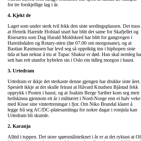
for tre forskjellige lag i år.
4. Kjekt de
Laget som under sterk tvil fekk den siste seedingsplassen. Det trass 
at Henrik Hareide Holstad snart har blitt det same for Skafjellet og
Risesætra som Dag Harald Moldskred har blitt for gangvegen i
Hareidsdalen og Rotary-stien (før 07.00 om morgonane), og at
Bastian Rasmussen har levd seg så oppriktig inn i hiphopen siste
tida at han nektar å tru at Tupac Shakur er død. Han skal nemleg ha
sett han rett utanfor hybelen sin i Oslo ein tidleg morgon i haust.
3. Urtedram
Urtedram er ikkje det sterkaste denne gjengen har drukke siste året.
Spesielt ikkje at det skulle feirast at Håvard Knudsen Bjåstad fekk
opprykk i Posten i haust, og at Joakim Berge Sæther kom seg meir
heilskinna gjennom eit år i militæret i Nord-Norge enn ei halv veke
med Kisse sine vintertreningar i fjor. Om Niko Brandal klarer å
legge frå seg AC/DC-platesamlinga for nokre dagar i romjula kan
Urtedram bli skumle.
2. Karanja
Alltid i toppen. Det store spørsmålsteiknet i år er at det ryktast at O