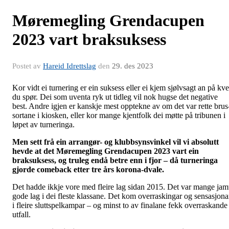
Møremegling Grendacupen
2023 vart braksuksess
Postet av
Hareid Idrettslag
den
29. des 2023
Kor vidt ei turnering er ein suksess eller ei kjem sjølvsagt an på kv
du spør. Dei som uventa ryk ut tidleg vil nok hugse det negative
best. Andre igjen er kanskje mest opptekne av om det var rette brus
sortane i kiosken, eller kor mange kjentfolk dei møtte på tribunen i
løpet av turneringa.
Men sett frå ein arrangør- og klubbsynsvinkel vil vi absolutt
hevde at det Møremegling Grendacupen 2023 vart ein
braksuksess, og truleg endå betre enn i fjor – då turneringa
gjorde comeback etter tre års korona-dvale.
Det hadde ikkje vore med fleire lag sidan 2015. Det var mange jam
gode lag i dei fleste klassane. Det kom overraskingar og sensasjona
i fleire sluttspelkampar – og minst to av finalane fekk overraskande
utfall.