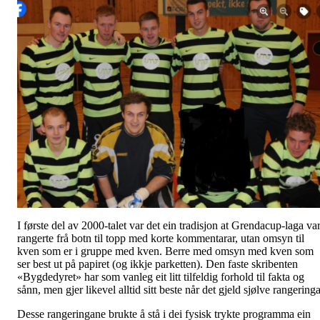
I første del av 2000-talet var det ein tradisjon at Grendacup-laga var
rangerte frå botn til topp med korte kommentarar, utan omsyn til
kven som er i gruppe med kven. Berre med omsyn med kven som
ser best ut på papiret (og ikkje parketten). Den faste skribenten
«Bygdedyret» har som vanleg eit litt tilfeldig forhold til fakta og
sånn, men gjer likevel alltid sitt beste når det gjeld sjølve rangeringa
Desse rangeringane brukte å stå i dei fysisk trykte programma ein