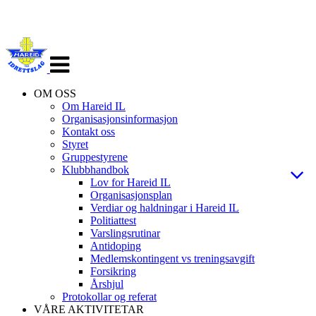
Veksle
navigasjon
OM OSS
Om Hareid IL
Organisasjonsinformasjon
Kontakt oss
Styret
Gruppestyrene
Klubbhandbok
Lov for Hareid IL
Organisasjonsplan
Verdiar og haldningar i Hareid IL
Politiattest
Varslingsrutinar
Antidoping
Medlemskontingent vs treningsavgift
Forsikring
Årshjul
Protokollar og referat
VÅRE AKTIVITETAR