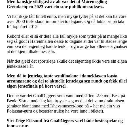
Men kanskje viktigast av alt var det at Møremegling
Grendacupen 2023 vart ein stor publikumssuksess.
Vi har ikkje fått fintelt enno, men mykje tyder på at det kan ha vore
over 2000 tilskodarar innom dei to dagane. Og då luktar vi på tala
frå toppåret 2012.
Rekord eller ei så er det i alle fall mykje som tyder på at mange likt
seg så godt i Hareidhallen desse to dagane at dei var til stades lenge
enn kva dei eigentleg hadde tenkt – og mange har allereie signaliser
at dei kjem tilbake neste år.
Når det gjeld det sportslege skulle det eigentleg ikkje vere ein eigen
jenteklasse i år.
Men då to jentelag tapte semifinalane i dameklassen kasta
arrangørane og dei to aktuelle jentelaga seg rundt og fekk til e
eigen jentefinale på kort varsel.
Denne var det GoalDiggers som vann med siffera 2-0 mot Best på
Benk. Sistnemnde lag kan trøyste seg med at dei vann draktprisen
(drakter blant anna med Ishavsmuseet-logo på – her må ein viss
Polarstar-guru og bestefar truleg ha vore inne i biletet).
Siri Teige Eiksund frå GoalDiggers vart både beste spelar og
toppscorar.