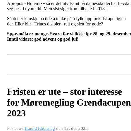
Apropos «Holemix» så er det utvilsamt på damesida dei har hevda
seg best i nyare tid. Men sist siger kom tilbake i 2018.
Så det er kanskje på tide å tenke på å fylle opp pokalskapet igjen
der. Eller blir «Trines disipler» rett og slett for gode?
Spørsmåla er mange. Svara før vi ikkje før 28. og 29. desember
Inntil vidare: god advent og god jul!
Fristen er ute – stor interesse
for Møremegling Grendacupen
2023
Postet av
Hareid Idrettslag
den
12. des 2023