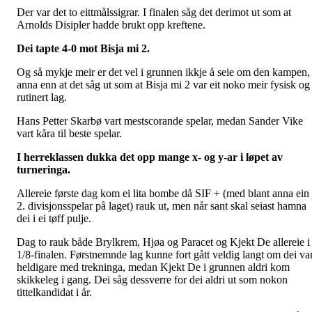
Der var det to eittmålssigrar. I finalen såg det derimot ut som at
Arnolds Disipler hadde brukt opp kreftene.
Dei tapte 4-0 mot Bisja mi 2.
Og så mykje meir er det vel i grunnen ikkje å seie om den kampen,
anna enn at det såg ut som at Bisja mi 2 var eit noko meir fysisk og
rutinert lag.
Hans Petter Skarbø vart mestscorande spelar, medan Sander Vike
vart kåra til beste spelar.
I herreklassen dukka det opp mange x- og y-ar i løpet av
turneringa.
Allereie første dag kom ei lita bombe då SIF + (med blant anna ein
2. divisjonsspelar på laget) rauk ut, men når sant skal seiast hamna
dei i ei tøff pulje.
Dag to rauk både Brylkrem, Hjøa og Paracet og Kjekt De allereie i
1/8-finalen. Førstnemnde lag kunne fort gått veldig langt om dei va
heldigare med trekninga, medan Kjekt De i grunnen aldri kom
skikkeleg i gang. Dei såg dessverre for dei aldri ut som nokon
tittelkandidat i år.