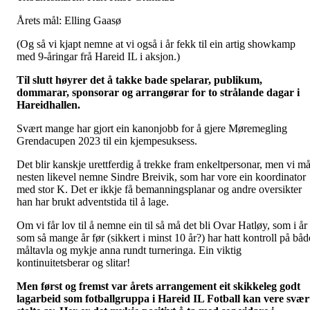
Årets mål: Elling Gaasø
(Og så vi kjapt nemne at vi også i år fekk til ein artig showkamp
med 9-åringar frå Hareid IL i aksjon.)
Til slutt høyrer det å takke bade spelarar, publikum,
dommarar, sponsorar og arrangørar for to strålande dagar i
Hareidhallen.
Svært mange har gjort ein kanonjobb for å gjere Møremegling
Grendacupen 2023 til ein kjempesuksess.
Det blir kanskje urettferdig å trekke fram enkeltpersonar, men vi m
nesten likevel nemne Sindre Breivik, som har vore ein koordinator
med stor K. Det er ikkje få bemanningsplanar og andre oversikter
han har brukt adventstida til å lage.
Om vi får lov til å nemne ein til så må det bli Ovar Hatløy, som i år
som så mange år før (sikkert i minst 10 år?) har hatt kontroll på båd
måltavla og mykje anna rundt turneringa. Ein viktig
kontinuitetsberar og slitar!
Men først og fremst var årets arrangement eit skikkeleg godt
lagarbeid som fotballgruppa i Hareid IL Fotball kan vere svær