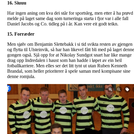
16. Siuuu
Har ingen aning om kva dei står for sportsleg, men etter å ha prøvd
melde på laget same dag som turneringa starta i fjor var i alle fall
Daniel Jacobs og Co. tidleg på i år. Kan vere eit godt teikn.
15. Forræder
Men sjølv om Benjamin Slettebakk i si tid svikta resten av gjengen
og flytta til Ulsteinvik, så har han likevel fått bli med på laget denn
gongen også. Sjå opp for at Nikolay Sundgot snart har like mange
drag opp Indredalen i haust som han hadde i løpet av ein heil
fotballkarriere. Men elles ser det litt tynt ut utan Ruben Kenneth
Brandal, som heller prioriterer å spele saman med kompisane sine
denne romjula.