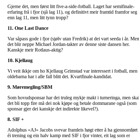
Gjerne det, men først litt five-a-side-fotball. Laget har semifinale-
erfaring frå i fjor (sjå lag 11), og definitivt meir framtid framfor seg
enn lag 11, men litt tynn tropp?
11. One Last Dance
Var såpass gode i fjor (sjølv utan Fredrik) at dei vart seeda i år. Me
det blir neppe Michael Jordan-takter av denne siste dansen her.
Kanskje meir Rotlaus-aktig?
10. Kjellaug
Vi veit ikkje om ho Kjellaug Grimstad var interessert i fotball, men
oldebarna har i alle fall blitt det. Kvartfinale-kandidat.
9. Møremegling/SBM
Som hovudsponsar har dei truleg mykje makt i turneringa, men ska
det bli topp fire må dei nok kjøpe og betale dommarane også (som
sponsar gjer dei kanskje det indirekte likevel?).
8. SIF +
Adolphus «AJ» Jacobs svevar framleis høgt etter å ha gjennomført
éi trening og ein halv kamp med SIF i fjor vinter, eit lag som er