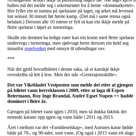
hallen må dei melde seg i sekretariatet for å hente «dommarkortet».
Her fyller ein ut namna på spelarane på laget, og arket må leverast
inn seinast 30 minutt før første kamp. (Det må i same renna også
betalast.) Dersom alle 10 rutene er fylt ut kan ein ikkje melde på
fleire spelarar i løpet av turneringa.
Skulle ein derimot ha ledige ruter kan ein kome med fleire spelarar
undervegs i turneringa, men sjølvsagt berre dersom ein held seg
innanfor
regelverket
med omsyn til utlendingar osv.
***
Når det gjeld hovudbiletet i denne saka, så er kanskje ikkje
overskrifta så lett å lese. Men der står «Generajonsskifte».
Det var Vikebladet Vestposten som melde det etter at gjengen
på biletet vann herreklassen i 2009, etter at laga til Espen
Beiermann, Roy Inge Brandal, André Egset Nupen ++ hadde
dominert i fleire år.
Gjengen på biletet vann igjen i 2010, men så dukka faktisk dei
nemnde karane opp igjen og vann både i 2011 og 2013.
Året i mellom var det «Familieselskap», med Aursnes-karar fødde
både på 70-, og 90-talet, som vann. (Og også i 2015 vann eit slags