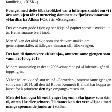
familielag: «RISK»)
Poenget med dette tilbakeblikket var å lufte spørsmålet om vi i
åra som kjem får ei turnering dominert av fjorårssvinnarane
«Hardbarka Alkisa FC», i år «Startgass».
Dei var svært gode i fjor, og ser ikkje på papiret spesielt svekka ut i
år. Heller snarare tvert imot.
Men så kan det altså skje som sist det vart snakka om
generasjonsskifte, at tidlegare vinnarar slår tilbake igjen.
Det kan til dømes vere «Karanja», omtrent same gjengen som
vann i 2016 og 2019.
Mindre sannsynleg er det at 2006-vinnarane på «Holemix» går til
topps igjen.
Vi har heller ikkje så stor tru på «Forræder», omtrent same gjengen
som vann i 2014, all den tid Ruben Kenneth Brandal har hoppa av
lasset for å prioritere
den nye
omgangskretsen sin.
Men det kan også bli endå yngre lag enn «Startgass» som slår
til, anten i år eller seinare. Til dømes kan det vere «Hjøa» med
mange spennande juniorar i stallen.