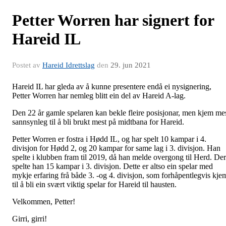
Petter Worren har signert for
Hareid IL
Postet av
Hareid Idrettslag
den
29. jun 2021
Hareid IL har gleda av å kunne presentere endå ei nysignering,
Petter Worren har nemleg blitt ein del av Hareid A-lag.
Den 22 år gamle spelaren kan bekle fleire posisjonar, men kjem me
sannsynleg til å bli brukt mest på midtbana for Hareid.
Petter Worren er fostra i Hødd IL, og har spelt 10 kampar i 4.
divisjon for Hødd 2, og 20 kampar for same lag i 3. divisjon. Han
spelte i klubben fram til 2019, då han melde overgong til Herd. Der
spelte han 15 kampar i 3. divisjon. Dette er altso ein spelar med
mykje erfaring frå både 3. -og 4. divisjon, som forhåpentlegvis kje
til å bli ein svært viktig spelar for Hareid til hausten.
Velkommen, Petter!
Girri, girri!