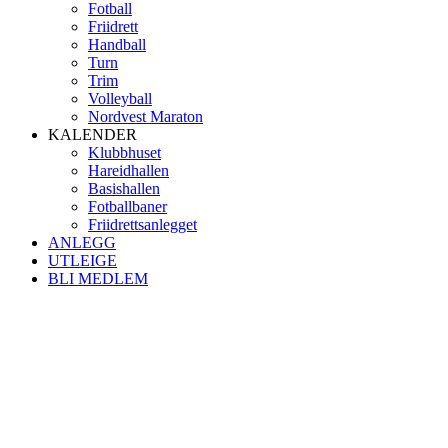
Fotball
Friidrett
Handball
Turn
Trim
Volleyball
Nordvest Maraton
KALENDER
Klubbhuset
Hareidhallen
Basishallen
Fotballbaner
Friidrettsanlegget
ANLEGG
UTLEIGE
BLI MEDLEM