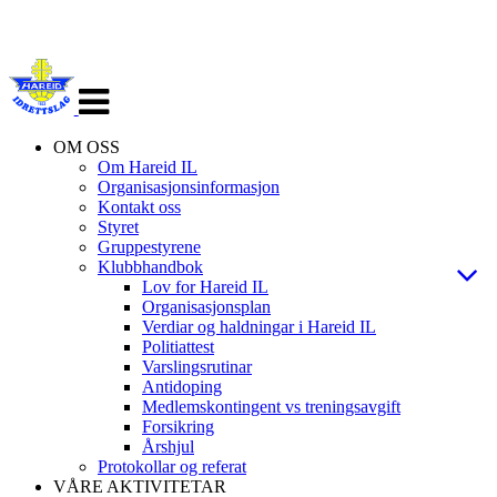
Veksle
navigasjon
OM OSS
Om Hareid IL
Organisasjonsinformasjon
Kontakt oss
Styret
Gruppestyrene
Klubbhandbok
Lov for Hareid IL
Organisasjonsplan
Verdiar og haldningar i Hareid IL
Politiattest
Varslingsrutinar
Antidoping
Medlemskontingent vs treningsavgift
Forsikring
Årshjul
Protokollar og referat
VÅRE AKTIVITETAR