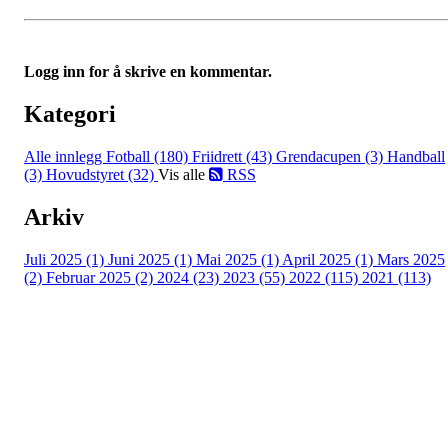
Logg inn for å skrive en kommentar.
Kategori
Alle innlegg
Fotball (180)
Friidrett (43)
Grendacupen (3)
Handball
(3)
Hovudstyret (32)
Vis alle
RSS
Arkiv
Juli 2025 (1)
Juni 2025 (1)
Mai 2025 (1)
April 2025 (1)
Mars 2025
(2)
Februar 2025 (2)
2024 (23)
2023 (55)
2022 (115)
2021 (113)
Kontaktinformasjon
Besøksadresse: