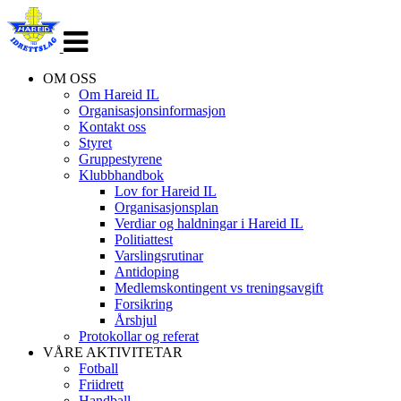
Veksle
navigasjon
OM OSS
Om Hareid IL
Organisasjonsinformasjon
Kontakt oss
Styret
Gruppestyrene
Klubbhandbok
Lov for Hareid IL
Organisasjonsplan
Verdiar og haldningar i Hareid IL
Politiattest
Varslingsrutinar
Antidoping
Medlemskontingent vs treningsavgift
Forsikring
Årshjul
Protokollar og referat
VÅRE AKTIVITETAR
Fotball
Friidrett
Handball