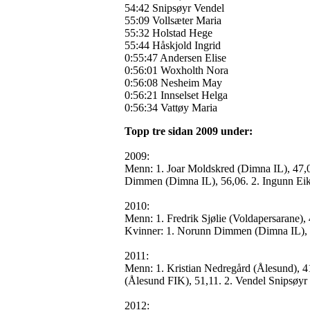
54:42 Snipsøyr Vendel
55:09 Vollsæter Maria
55:32 Holstad Hege
55:44 Håskjold Ingrid
0:55:47 Andersen Elise
0:56:01 Woxholth Nora
0:56:08 Nesheim May
0:56:21 Innselset Helga
0:56:34 Vattøy Maria
Topp tre sidan 2009 under:
2009:
Menn: 1. Joar Moldskred (Dimna IL), 47,0
Dimmen (Dimna IL), 56,06. 2. Ingunn Eikr
2010:
Menn: 1. Fredrik Sjølie (Voldapersarane), 
Kvinner: 1. Norunn Dimmen (Dimna IL), 56
2011:
Menn: 1. Kristian Nedregård (Ålesund), 41
(Ålesund FIK), 51,11. 2. Vendel Snipsøyr 
2012: