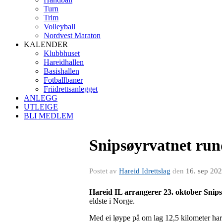
Turn
Trim
Volleyball
Nordvest Maraton
KALENDER
Klubbhuset
Hareidhallen
Basishallen
Fotballbaner
Friidrettsanlegget
ANLEGG
UTLEIGE
BLI MEDLEM
Snipsøyrvatnet rund
Postet av
Hareid Idrettslag
den
16. sep 20
Hareid IL arrangerer 23. oktober Snips
eldste i Norge.
Med ei løype på om lag 12,5 kilometer har 