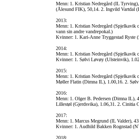
Menn: 1. Kristian Nedregård (IL Tyrving)
(Ålesund FIK), 50,14. 2. Ingvild Vartdal (
2013:
Menn: 1. Kristian Nedregård (Spjelkavik 
vann sin andre vandrepokal.)
Kvinner: 1. Kari-Anne Tryggestad Ryste (
2014:
Menn: 1. Kristian Nedregård (Spjelkavik 
Kvinner: 1. Sølvi Løvøy (Ulsteinvik), 1.0
2015:
Menn: 1. Kristian Nedregård (Spjelkavik 
Møller Flatin (Dimna IL), 1.00,16. 2. Søl
2016:
Menn: 1. Olger B. Pedersen (Dimna IL), 44
Lillestøl (Gjerdsvika), 1.06,31. 2. Ciniti
2017:
Menn: 1. Marcus Megrund (IL Valder), 43,
Kvinner: 1. Audhild Bakken Rognstad (NT
2018: