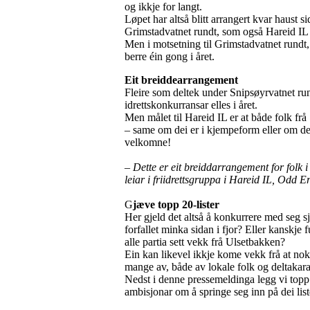
og ikkje for langt.
Løpet har altså blitt arrangert kvar haust s
Grimstadvatnet rundt, som også Hareid IL ar
Men i motsetning til Grimstadvatnet rundt,
berre éin gong i året.
Eit breiddearrangement
Fleire som deltek under Snipsøyrvatnet rund
idrettskonkurransar elles i året.
Men målet til Hareid IL er at både folk fr
– same om dei er i kjempeform eller om dei
velkomne!
– Dette er eit breiddarrangement for folk 
leiar i friidrettsgruppa i Hareid IL, Odd E
G
jæve topp 20-lister
Her gjeld det altså å konkurrere med seg sj
forfallet minka sidan i fjor? Eller kanskje 
alle partia sett vekk frå Ulsetbakken?
Ein kan likevel ikkje kome vekk frå at nokre
mange av, både av lokale folk og deltakarar
Nedst i denne pressemeldinga legg vi topp
ambisjonar om å springe seg inn på dei lis