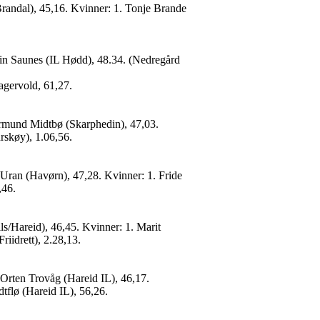
randal), 45,16. Kvinner: 1. Tonje Brande
ein Saunes (IL Hødd), 48.34. (Nedregård
agervold, 61,27.
ermund Midtbø (Skarphedin), 47,03.
rskøy), 1.06,56.
Uran (Havørn), 47,28. Kvinner: 1. Fride
,46.
ls/Hareid), 46,45. Kvinner: 1. Marit
riidrett), 2.28,13.
Orten Trovåg (Hareid IL), 46,17.
flø (Hareid IL), 56,26.