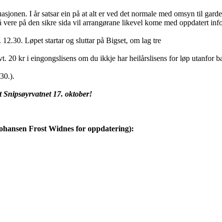
asjonen. I år satsar ein på at alt er ved det normale med omsyn til garde
vere på den sikre sida vil arrangørane likevel kome med oppdatert info
12.30. Løpet startar og sluttar på Bigset, om lag tre
evt. 20 kr i eingongslisens om du ikkje har heilårslisens for løp utanfor b
30.).
dt Snipsøyrvatnet 17. oktober!
 Johansen Frost Widnes for oppdatering):