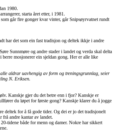
idan 1980.
rangerer, starta året etter, i 1981.
 som går fire gonger kvar vinter, går Snipsøyrvatnet rundt
t har det som ein fast tradisjon og deltek ikkje i andre
å Søre Sunnmøre og andre stader i landet og verda skal delta
 berre mosjonerer ein sjeldan gong. Her er alle like
i alle aldrar uavhengig av form og treningsgrunnlag, seier
rling N. Eriksen.
ølv. Kanskje gjer du det betre enn i fjor? Kanskje er
fullfører du løpet for første gong? Kanskje klarer du å jogge
 deltek for å få gode tider. Og dei er jo det tradisjonelt
 frå andre kantar av landet.
 20-tidene både for menn og damer. Nokre har sikkert
tene.