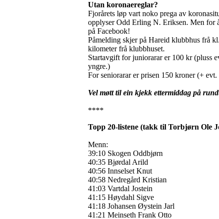
Utan koronaereglar?
Fjorårets løp vart noko prega av koronasitu
opplyser Odd Erling N. Eriksen. Men for å 
på Facebook!
Påmelding skjer på Hareid klubbhus frå kl. 
kilometer frå klubbhuset.
Startavgift for juniorarar er 100 kr (pluss 
yngre.)
For seniorarar er prisen 150 kroner (+ evt. 
Vel møtt til ein kjekk ettermiddag på run
****
Topp 20-listene (takk til Torbjørn Ole
Menn:
39:10 Skogen Oddbjørn
40:35 Bjørdal Arild
40:56 Innselset Knut
40:58 Nedregård Kristian
41:03 Vartdal Jostein
41:15 Høydahl Sigve
41:18 Johansen Øystein Jarl
41:21 Meinseth Frank Otto