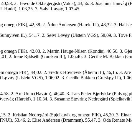
, 40,58, 2. Tewolde Okbagergish (Volda), 43,56. 3. Joachim Tranvåg (B
IL Hødd), 1.03,25. 3. Sølvi Løvøy, 1.03,45.
og omegn FIK), 42,38. 2. Ådne Andersen (Hareid IL), 48,32. 3. Hallst
Sunnylven IL), 54,17. 2. Sølvi Løvøy (Ulstein VGS), 58,09. 3. Tove F
og omegn FIK), 42,03. 2. Martin Hauge-Nilsen (Kondis), 46,56. 3. Gj
2,01. 2. Irene Rødseth (Gursken IL), 1.06,46. 3. Cecilie M. Bakken (Gu
om omegn FIK), 44,02. 2. Fredrik Hovdevik (Åheim IL), 46,15. 3. Are 
vi Løvøy (Ulstein VGS), 1.06,02. 3. Cecilie Bakken (Gurskøy IL), 1.06
.58. 2. Are Uran (Havørn), 46,40. 3. Lars Petter Bjørlykke (Puls og pi
a Overvåg (Hareid), 1.10,34. 3. Susanne Støvring Nedregård (Spjelkavik F
15. 2. Kristian Nedregård (Spjelkavik og omegn FIK), 45,20. 3. Einar 
NUI), 53,46. 2. Elise Andersen (Drammen), 55,47. 3. Oda Renate Midt