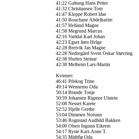
41:22 Galtung Hans Petter
41:32 Christiansen Tom
41:47 Kleppe Robert Idar
41:50 Bouchane Abdelkarim
41:57 Helland Magne
41:58 Megrund Marcus
42:16 Vartdal Karl Johan
42:23 Egset Jørn Helge
42:28 Breivik Jan Magne
42:28 Nedregård Svein Oskar Støvring
42:38 Hurlen Steinar
42:38 Melheim Lars-Martin
Kvinner:
46:41 Pilskog Trine
49:14 Wennemo Oda
50:14 Brande Tonje
50:59 Johansen Rigmor Ulstein
52:08 Nesset Karete
52:52 Hjelle Grethe
53:04 Dimmen Norunn
53:46 Rognstad Audhild Bakken
54:00 Olsen Ingunn Eikrem
54:17 Ryste Kari-Anne T.
54:35 Midtflø Oda