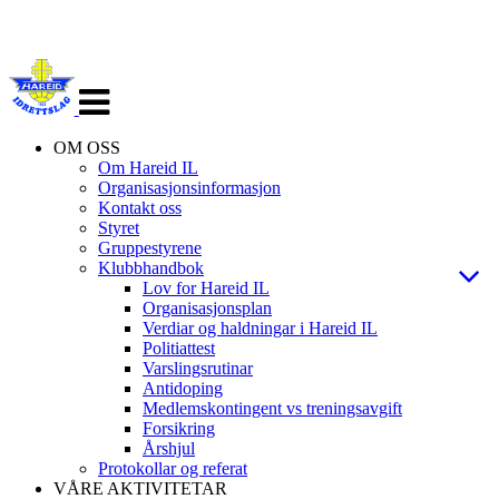
Veksle
navigasjon
OM OSS
Om Hareid IL
Organisasjonsinformasjon
Kontakt oss
Styret
Gruppestyrene
Klubbhandbok
Lov for Hareid IL
Organisasjonsplan
Verdiar og haldningar i Hareid IL
Politiattest
Varslingsrutinar
Antidoping
Medlemskontingent vs treningsavgift
Forsikring
Årshjul
Protokollar og referat
VÅRE AKTIVITETAR