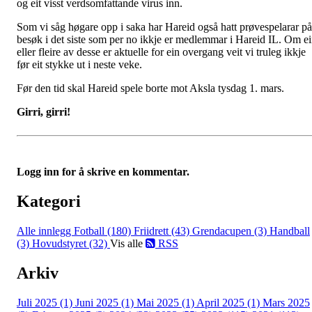
og eit visst verdsomfattande virus inn.
Som vi såg høgare opp i saka har Hareid også hatt prøvespelarar på
besøk i det siste som per no ikkje er medlemmar i Hareid IL. Om e
eller fleire av desse er aktuelle for ein overgang veit vi truleg ikkje
før eit stykke ut i neste veke.
Før den tid skal Hareid spele borte mot Aksla tysdag 1. mars.
Girri, girri!
Logg inn for å skrive en kommentar.
Kategori
Alle innlegg
Fotball (180)
Friidrett (43)
Grendacupen (3)
Handball
(3)
Hovudstyret (32)
Vis alle
RSS
Arkiv
Juli 2025 (1)
Juni 2025 (1)
Mai 2025 (1)
April 2025 (1)
Mars 2025