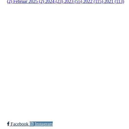
(2)
Februar 2025 (2)
2024 (23)
2023 (55)
2022 (115)
2021 (113)
Kontaktinformasjon
Besøksadresse:
Myravegen 12
6060 Hareid
Organisasjonsnummer:
971370610
Bli medlem i klubben!
Trykk her for innmelding
Facebook
Instagram