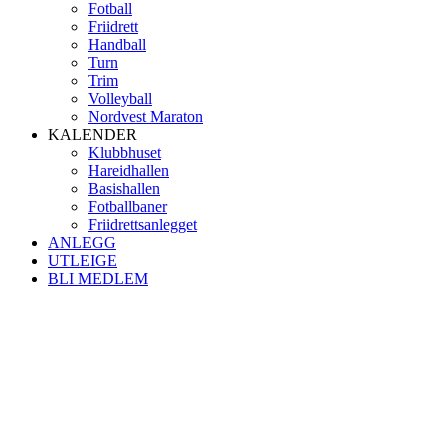
Fotball
Friidrett
Handball
Turn
Trim
Volleyball
Nordvest Maraton
KALENDER
Klubbhuset
Hareidhallen
Basishallen
Fotballbaner
Friidrettsanlegget
ANLEGG
UTLEIGE
BLI MEDLEM