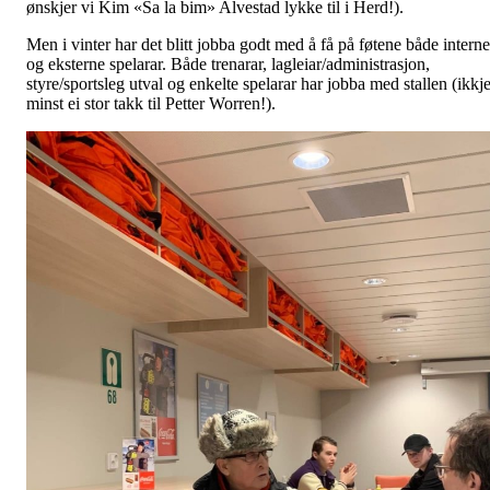
ønskjer vi Kim «Sa la bim» Alvestad lykke til i Herd!).
Men i vinter har det blitt jobba godt med å få på føtene både interne
og eksterne spelarar. Både trenarar, lagleiar/administrasjon,
styre/sportsleg utval og enkelte spelarar har jobba med stallen (ikkj
minst ei stor takk til Petter Worren!).