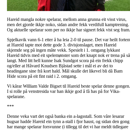
Hareid mangla nokre spelarar, mellom anna grunna eit visst virus,
men det gjorde ikkje noko, sidan andre fekk verdifull kamptrening.
Og aktuelle spelarar som per no ikkje har signert fekk vist seg fram
Spjelkavik vann 6-1 etter å ha leia 2-0 til pause. Det var heilt forten
at Hareid tapte mot dette gode 3. divisjonslaget, men Hareid
skjemde seg på ingen måte vekk. Spesielt i 1. omgang lykkast
Hareid tidvis med eit spelemønster som det knapt nok er trena på så
langt. Med litt hell kunne Isak Sundgot scora på ein frekk chipp
og/eller at Håvard Knudsen Bjåstad sette i mål ei av dei to
headingane sine frå kort hald. Mål skulle det likevel bli då Bam
Hide scora på eit fint raid i 2. omgang.
Vi kårar William Valde Bigset til Hareid beste spelar denne gongen
I si rolle på venstresida var han ikkje god å få has på for Vika-
spelarane.
***
Denne veka vart det også banka ein a-lagsstall. Som våre lesarar
hugsar hadde Hareid ein tynn a-stall i fjor haust, og sidan den gong
har mange spelarar forsvunne (i tillegg til det vi har meldt tidlegare