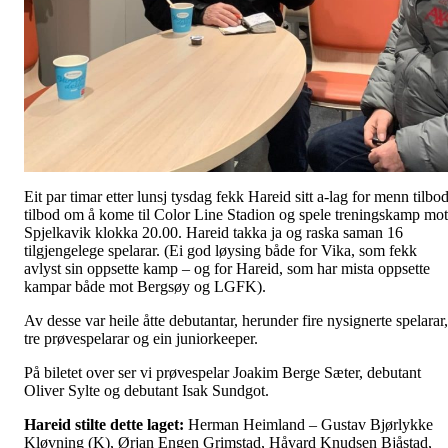
Eit par timar etter lunsj tysdag fekk Hareid sitt a-lag for menn tilbo
tilbod om å kome til Color Line Stadion og spele treningskamp mot
Spjelkavik klokka 20.00. Hareid takka ja og raska saman 16
tilgjengelege spelarar. (Ei god løysing både for Vika, som fekk
avlyst sin oppsette kamp – og for Hareid, som har mista oppsette
kampar både mot Bergsøy og LGFK).
Av desse var heile åtte debutantar, herunder fire nysignerte spelarar,
tre prøvespelarar og ein juniorkeeper.
På biletet over ser vi prøvespelar Joakim Berge Sæter, debutant
Oliver Sylte og debutant Isak Sundgot.
Hareid stilte dette laget:
Herman Heimland – Gustav Bjørlykke
Kløvning (K), Ørjan Engen Grimstad, Håvard Knudsen Bjåstad,