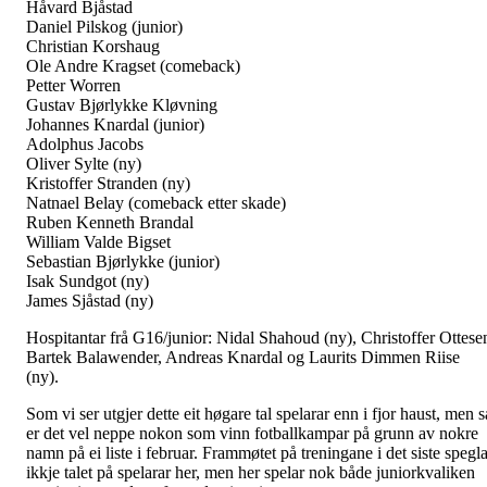
Håvard Bjåstad
Daniel Pilskog (junior)
Christian Korshaug
Ole Andre Kragset (comeback)
Petter Worren
Gustav Bjørlykke Kløvning
Johannes Knardal (junior)
Adolphus Jacobs
Oliver Sylte (ny)
Kristoffer Stranden (ny)
Natnael Belay (comeback etter skade)
Ruben Kenneth Brandal
William Valde Bigset
Sebastian Bjørlykke (junior)
Isak Sundgot (ny)
James Sjåstad (ny)
Hospitantar frå G16/junior: Nidal Shahoud (ny), Christoffer Ottese
Bartek Balawender, Andreas Knardal og Laurits Dimmen Riise
(ny).
Som vi ser utgjer dette eit høgare tal spelarar enn i fjor haust, men s
er det vel neppe nokon som vinn fotballkampar på grunn av nokre
namn på ei liste i februar. Frammøtet på treningane i det siste spegla
ikkje talet på spelarar her, men her spelar nok både juniorkvaliken