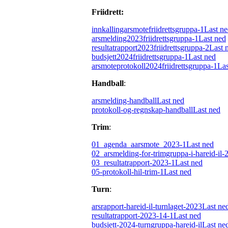
Friidrett:
innkallingarsmotefriidrettsgruppa-1
Last n
arsmelding2023friidrettsgruppa-1
Last ned
resultatrapport2023friidrettsgruppa-2
Last 
budsjett2024friidrettsgruppa-1
Last ned
arsmoteprotokoll2024friidrettsgruppa-1
Las
Handball
:
arsmelding-handball
Last ned
protokoll-og-regnskap-handball
Last ned
Trim
:
01_agenda_aarsmote_2023-1
Last ned
02_arsmelding-for-trimgruppa-i-hareid-il-
03_resultatrapport-2023-1
Last ned
05-protokoll-hil-trim-1
Last ned
Turn
:
arsrapport-hareid-il-turnlaget-2023
Last ne
resultatrapport-2023-14-1
Last ned
budsjett-2024-turngruppa-hareid-il
Last ne