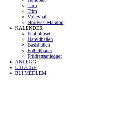
Turn
Trim
Volleyball
Nordvest Maraton
KALENDER
Klubbhuset
Hareidhallen
Basishallen
Fotballbaner
Friidrettsanlegget
ANLEGG
UTLEIGE
BLI MEDLEM