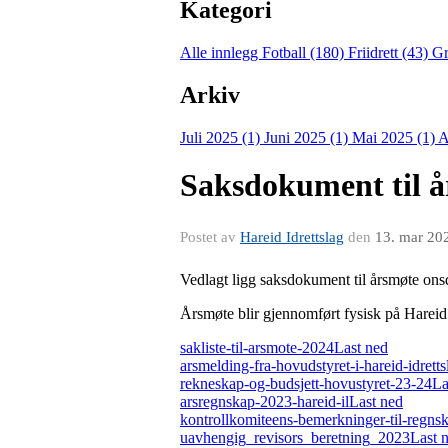
Kategori
Alle innlegg
Fotball (180)
Friidrett (43)
Gr
Arkiv
Juli 2025 (1)
Juni 2025 (1)
Mai 2025 (1)
A
Saksdokument til å
Postet av
Hareid Idrettslag
den
13. mar 20
Vedlagt ligg saksdokument til årsmøte ons
Årsmøte blir gjennomført fysisk på Hareid 
sakliste-til-arsmote-2024
Last ned
arsmelding-fra-hovudstyret-i-hareid-idretts
rekneskap-og-budsjett-hovustyret-23-24
La
arsregnskap-2023-hareid-il
Last ned
kontrollkomiteens-bemerkninger-til-regns
uavhengig_revisors_beretning_2023
Last 