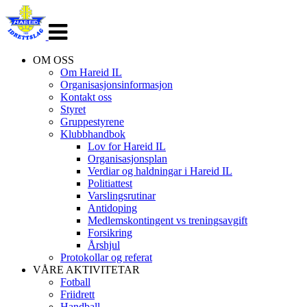
Veksle
navigasjon
OM OSS
Om Hareid IL
Organisasjonsinformasjon
Kontakt oss
Styret
Gruppestyrene
Klubbhandbok
Lov for Hareid IL
Organisasjonsplan
Verdiar og haldningar i Hareid IL
Politiattest
Varslingsrutinar
Antidoping
Medlemskontingent vs treningsavgift
Forsikring
Årshjul
Protokollar og referat
VÅRE AKTIVITETAR
Fotball
Friidrett
Handball