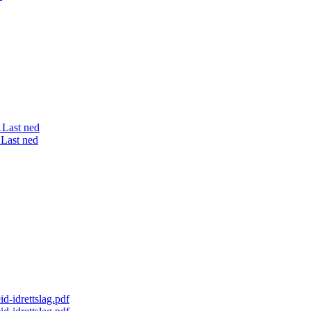
1
Last ned
1
Last ned
d-idrettslag.pdf