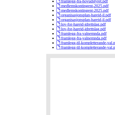
framlegg-fra-hovudstyret.pdf
medlemskontingent-2025.pdf
medlemskontingent-2025.pdf
organisasjonsplan-hareid-il.pdf
organisasjonsplan-hareid-il.pdf
lov-for-hareid-idrettslag.pdf
lov-for-hareid-idrettslag.pdf
framlegg-fra-valnemnda.pdf
framlegg-fra-valnemnda.pdf
framlegg-til-kompletterande-val.
framlegg-til-kompletterande-val.