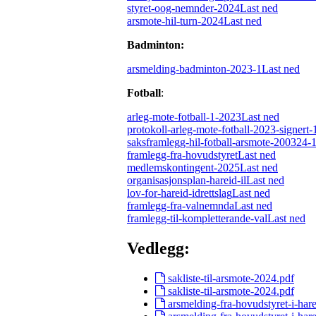
styret-oog-nemnder-2024
Last ned
arsmote-hil-turn-2024
Last ned
Badminton:
arsmelding-badminton-2023-1
Last ned
Fotball
:
arleg-mote-fotball-1-2023
Last ned
protokoll-arleg-mote-fotball-2023-signert-
saksframlegg-hil-fotball-arsmote-200324-
framlegg-fra-hovudstyret
Last ned
medlemskontingent-2025
Last ned
organisasjonsplan-hareid-il
Last ned
lov-for-hareid-idrettslag
Last ned
framlegg-fra-valnemnda
Last ned
framlegg-til-kompletterande-val
Last ned
Vedlegg:
sakliste-til-arsmote-2024.pdf
sakliste-til-arsmote-2024.pdf
arsmelding-fra-hovudstyret-i-harei