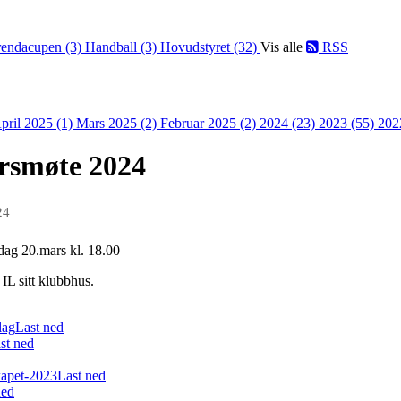
endacupen (3)
Handball (3)
Hovudstyret (32)
Vis alle
RSS
pril 2025 (1)
Mars 2025 (2)
Februar 2025 (2)
2024 (23)
2023 (55)
202
rsmøte 2024
24
dag 20.mars kl. 18.00
IL sitt klubbhus.
lag
Last ned
st ned
kapet-2023
Last ned
ned