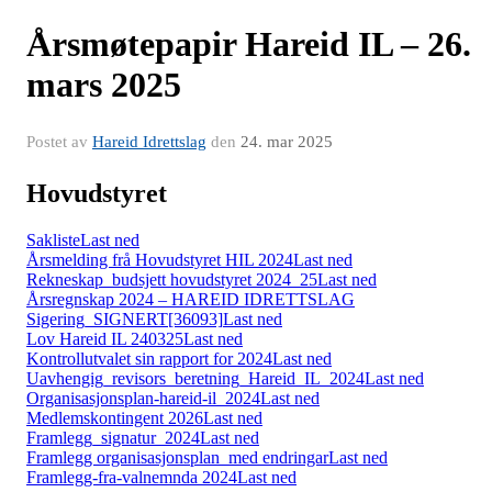
Årsmøtepapir Hareid IL – 26.
mars 2025
Postet av
Hareid Idrettslag
den
24. mar 2025
Hovudstyret
Sakliste
Last ned
Årsmelding frå Hovudstyret HIL 2024
Last ned
Rekneskap_budsjett hovudstyret 2024_25
Last ned
Årsregnskap 2024 – HAREID IDRETTSLAG
Sigering_SIGNERT[36093]
Last ned
Lov Hareid IL 240325
Last ned
Kontrollutvalet sin rapport for 2024
Last ned
Uavhengig_revisors_beretning_Hareid_IL_2024
Last ned
Organisasjonsplan-hareid-il_2024
Last ned
Medlemskontingent 2026
Last ned
Framlegg_signatur_2024
Last ned
Framlegg organisasjonsplan_med endringar
Last ned
Framlegg-fra-valnemnda 2024
Last ned