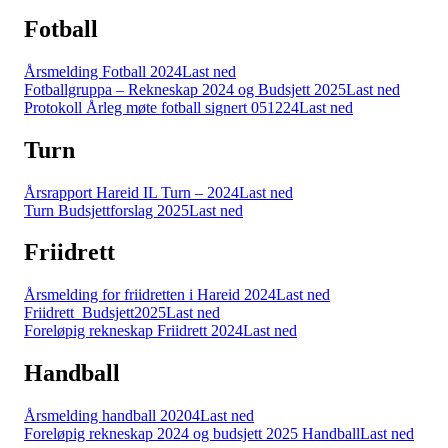
Fotball
Årsmelding Fotball 2024
Last ned
Fotballgruppa – Rekneskap 2024 og Budsjett 2025
Last ned
Protokoll Årleg møte fotball signert 051224
Last ned
Turn
Årsrapport Hareid IL Turn – 2024
Last ned
Turn Budsjettforslag 2025
Last ned
Friidrett
Årsmelding for friidretten i Hareid 2024
Last ned
Friidrett_Budsjett2025
Last ned
Foreløpig rekneskap Friidrett 2024
Last ned
Handball
Årsmelding handball 20204
Last ned
Foreløpig rekneskap 2024 og budsjett 2025 Handball
Last ned