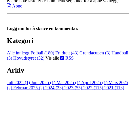
Klarte ikke laste PDF i din nettleser, klikk for å åpne vedlegg:
Åpne
Logg inn for å skrive en kommentar.
Kategori
Alle innlegg
Fotball (180)
Friidrett (43)
Grendacupen (3)
Handball
(3)
Hovudstyret (32)
Vis alle
RSS
Arkiv
Juli 2025 (1)
Juni 2025 (1)
Mai 2025 (1)
April 2025 (1)
Mars 2025
(2)
Februar 2025 (2)
2024 (23)
2023 (55)
2022 (115)
2021 (113)
Kontaktinformasjon