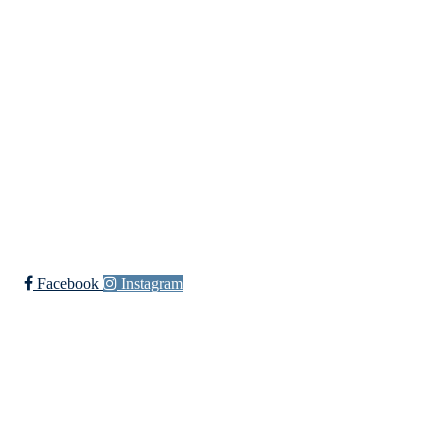
Besøksadresse:
Myravegen 12
6060 Hareid
Organisasjonsnummer:
971370610
Bli medlem i klubben!
Trykk her for innmelding
Facebook
Instagram