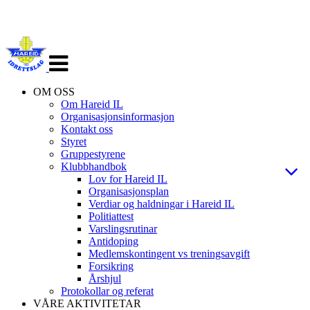
Veksle
navigasjon
OM OSS
Om Hareid IL
Organisasjonsinformasjon
Kontakt oss
Styret
Gruppestyrene
Klubbhandbok
Lov for Hareid IL
Organisasjonsplan
Verdiar og haldningar i Hareid IL
Politiattest
Varslingsrutinar
Antidoping
Medlemskontingent vs treningsavgift
Forsikring
Årshjul
Protokollar og referat
VÅRE AKTIVITETAR