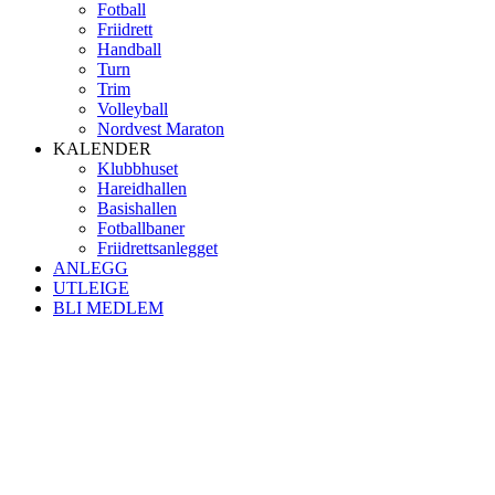
Fotball
Friidrett
Handball
Turn
Trim
Volleyball
Nordvest Maraton
KALENDER
Klubbhuset
Hareidhallen
Basishallen
Fotballbaner
Friidrettsanlegget
ANLEGG
UTLEIGE
BLI MEDLEM