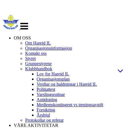
Veksle
navigasjon
OM OSS
Om Hareid IL
Organisasjonsinformasjon
Kontakt oss
Styret
Gruppestyrene
Klubbhandbok
Lov for Hareid IL
Organisasjonsplan
Verdiar og haldningar i Hareid IL
Politiattest
Varslingsrutinar
Antidoping
Medlemskontingent vs treningsavgift
Forsikring
Årshjul
Protokollar og referat
VÅRE AKTIVITETAR