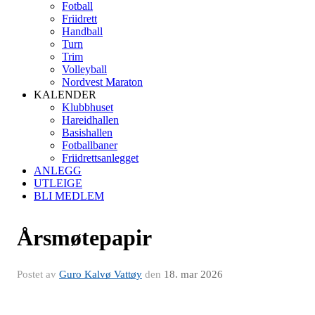
Fotball
Friidrett
Handball
Turn
Trim
Volleyball
Nordvest Maraton
KALENDER
Klubbhuset
Hareidhallen
Basishallen
Fotballbaner
Friidrettsanlegget
ANLEGG
UTLEIGE
BLI MEDLEM
Årsmøtepapir
Postet av
Guro Kalvø Vattøy
den
18. mar 2026