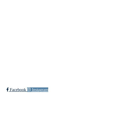
Kontaktinformasjon
Besøksadresse:
Myravegen 12
6060 Hareid
Organisasjonsnummer:
971370610
Bli medlem i klubben!
Trykk her for innmelding
Facebook
Instagram