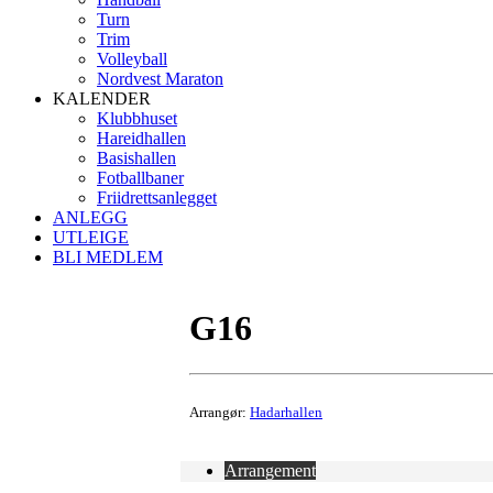
Turn
Trim
Volleyball
Nordvest Maraton
KALENDER
Klubbhuset
Hareidhallen
Basishallen
Fotballbaner
Friidrettsanlegget
ANLEGG
UTLEIGE
BLI MEDLEM
G16
Arrangør:
Hadarhallen
Arrangement