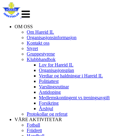
Veksle
navigasjon
OM OSS
Om Hareid IL
Organisasjonsinformasjon
Kontakt oss
Styret
Gruppestyrene
Klubbhandbok
Lov for Hareid IL
Organisasjonsplan
Verdiar og haldningar i Hareid IL
Politiattest
Varslingsrutinar
Antidoping
Medlemskontingent vs treningsavgift
Forsikring
Årshjul
Protokollar og referat
VÅRE AKTIVITETAR
Fotball
Friidrett
Handball