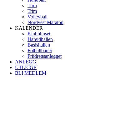
Turn
Trim
Volleyball
Nordvest Maraton
KALENDER
Klubbhuset
Hareidhallen
Basishallen
Fotballbaner
Friidrettsanlegget
ANLEGG
UTLEIGE
BLI MEDLEM