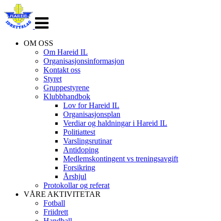
Veksle
navigasjon
OM OSS
Om Hareid IL
Organisasjonsinformasjon
Kontakt oss
Styret
Gruppestyrene
Klubbhandbok
Lov for Hareid IL
Organisasjonsplan
Verdiar og haldningar i Hareid IL
Politiattest
Varslingsrutinar
Antidoping
Medlemskontingent vs treningsavgift
Forsikring
Årshjul
Protokollar og referat
VÅRE AKTIVITETAR
Fotball
Friidrett
Handball