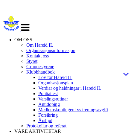
Veksle
navigasjon
OM OSS
Om Hareid IL
Organisasjonsinformasjon
Kontakt oss
Styret
Gruppestyrene
Klubbhandbok
Lov for Hareid IL
Organisasjonsplan
Verdiar og haldningar i Hareid IL
Politiattest
Varslingsrutinar
Antidoping
Medlemskontingent vs treningsavgift
Forsikring
Årshjul
Protokollar og referat
VÅRE AKTIVITETAR