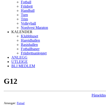
Fotball
Friidrett
Handball
Turn
Trim
Volleyball
Nordvest Maraton
KALENDER
Klubbhuset
Hareidhallen
Basishallen
Fotballbaner
Friidrettsanlegget
ANLEGG
UTLEIGE
BLI MEDLEM
G12
Påmeldin
Arrangør:
Futsal