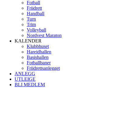
Fotball
Friidrett
Handball
Turn
Trim
Volleyball
Nordvest Maraton
KALENDER
Klubbhuset
Hareidhallen
Basishallen
Fotballbaner
Friidrettsanlegget
ANLEGG
UTLEIGE
BLI MEDLEM
Kontaktinformasjon