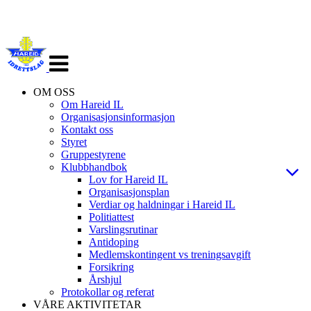
Veksle
navigasjon
OM OSS
Om Hareid IL
Organisasjonsinformasjon
Kontakt oss
Styret
Gruppestyrene
Klubbhandbok
Lov for Hareid IL
Organisasjonsplan
Verdiar og haldningar i Hareid IL
Politiattest
Varslingsrutinar
Antidoping
Medlemskontingent vs treningsavgift
Forsikring
Årshjul
Protokollar og referat
VÅRE AKTIVITETAR