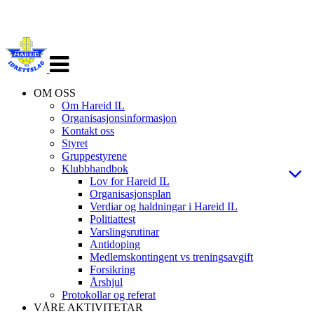
Veksle
navigasjon
OM OSS
Om Hareid IL
Organisasjonsinformasjon
Kontakt oss
Styret
Gruppestyrene
Klubbhandbok
Lov for Hareid IL
Organisasjonsplan
Verdiar og haldningar i Hareid IL
Politiattest
Varslingsrutinar
Antidoping
Medlemskontingent vs treningsavgift
Forsikring
Årshjul
Protokollar og referat
VÅRE AKTIVITETAR