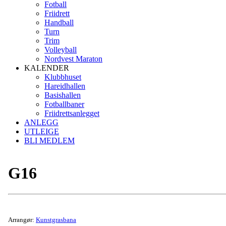
Fotball
Friidrett
Handball
Turn
Trim
Volleyball
Nordvest Maraton
KALENDER
Klubbhuset
Hareidhallen
Basishallen
Fotballbaner
Friidrettsanlegget
ANLEGG
UTLEIGE
BLI MEDLEM
G16
Arrangør:
Kunstgrasbana