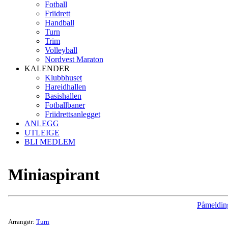
Fotball
Friidrett
Handball
Turn
Trim
Volleyball
Nordvest Maraton
KALENDER
Klubbhuset
Hareidhallen
Basishallen
Fotballbaner
Friidrettsanlegget
ANLEGG
UTLEIGE
BLI MEDLEM
Miniaspirant
Påmeldin
Arrangør:
Turn