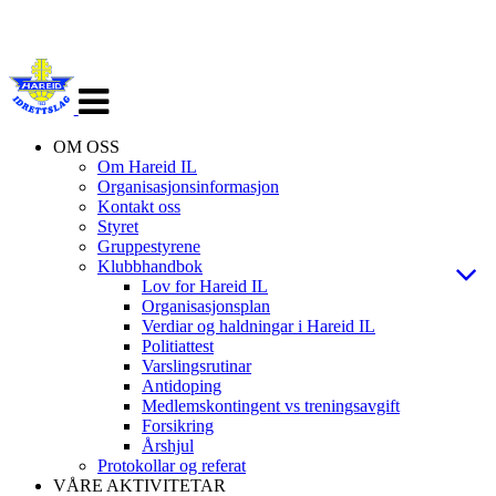
Veksle
navigasjon
OM OSS
Om Hareid IL
Organisasjonsinformasjon
Kontakt oss
Styret
Gruppestyrene
Klubbhandbok
Lov for Hareid IL
Organisasjonsplan
Verdiar og haldningar i Hareid IL
Politiattest
Varslingsrutinar
Antidoping
Medlemskontingent vs treningsavgift
Forsikring
Årshjul
Protokollar og referat
VÅRE AKTIVITETAR