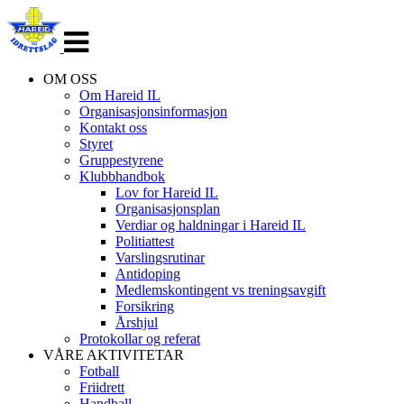
Veksle
navigasjon
OM OSS
Om Hareid IL
Organisasjonsinformasjon
Kontakt oss
Styret
Gruppestyrene
Klubbhandbok
Lov for Hareid IL
Organisasjonsplan
Verdiar og haldningar i Hareid IL
Politiattest
Varslingsrutinar
Antidoping
Medlemskontingent vs treningsavgift
Forsikring
Årshjul
Protokollar og referat
VÅRE AKTIVITETAR
Fotball
Friidrett
Handball