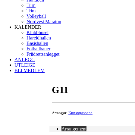
Turn
Trim
Volleyball
Nordvest Maraton
KALENDER
Klubbhuset
Hareidhallen
Basishallen
Fotballbaner
Friidrettsanlegget
ANLEGG
UTLEIGE
BLI MEDLEM
G11
Arrangør:
Kunstgrasbana
Arrangement