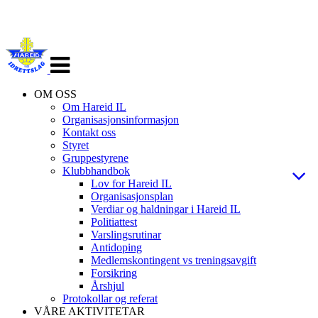
Veksle
navigasjon
OM OSS
Om Hareid IL
Organisasjonsinformasjon
Kontakt oss
Styret
Gruppestyrene
Klubbhandbok
Lov for Hareid IL
Organisasjonsplan
Verdiar og haldningar i Hareid IL
Politiattest
Varslingsrutinar
Antidoping
Medlemskontingent vs treningsavgift
Forsikring
Årshjul
Protokollar og referat
VÅRE AKTIVITETAR