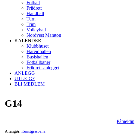
Fotball
Friidrett
Handball
Turn
Trim
Volleyball
Nordvest Maraton
KALENDER
Klubbhuset
Hareidhallen
Basishallen
Fotballbaner
Friidrettsanlegget
ANLEGG
UTLEIGE
BLI MEDLEM
G14
Påmeldin
Arrangør:
Kunstgrasbana