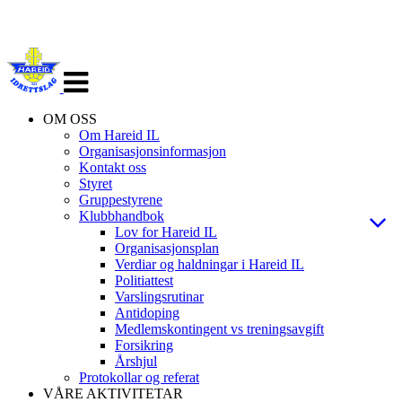
Veksle
navigasjon
OM OSS
Om Hareid IL
Organisasjonsinformasjon
Kontakt oss
Styret
Gruppestyrene
Klubbhandbok
Lov for Hareid IL
Organisasjonsplan
Verdiar og haldningar i Hareid IL
Politiattest
Varslingsrutinar
Antidoping
Medlemskontingent vs treningsavgift
Forsikring
Årshjul
Protokollar og referat
VÅRE AKTIVITETAR