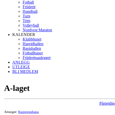
Fotball
Friidrett
Handball
Turn
Trim
Volleyball
Nordvest Maraton
KALENDER
Klubbhuset
Hareidhallen
Basishallen
Fotballbaner
Friidrettsanlegget
ANLEGG
UTLEIGE
BLI MEDLEM
A-laget
Påmeldin
Arrangør:
Kunstgrasbana