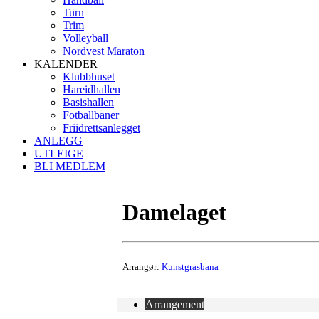
Turn
Trim
Volleyball
Nordvest Maraton
KALENDER
Klubbhuset
Hareidhallen
Basishallen
Fotballbaner
Friidrettsanlegget
ANLEGG
UTLEIGE
BLI MEDLEM
Damelaget
Arrangør:
Kunstgrasbana
Arrangement