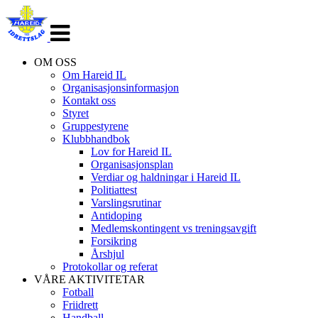
Veksle
navigasjon
OM OSS
Om Hareid IL
Organisasjonsinformasjon
Kontakt oss
Styret
Gruppestyrene
Klubbhandbok
Lov for Hareid IL
Organisasjonsplan
Verdiar og haldningar i Hareid IL
Politiattest
Varslingsrutinar
Antidoping
Medlemskontingent vs treningsavgift
Forsikring
Årshjul
Protokollar og referat
VÅRE AKTIVITETAR
Fotball
Friidrett
Handball