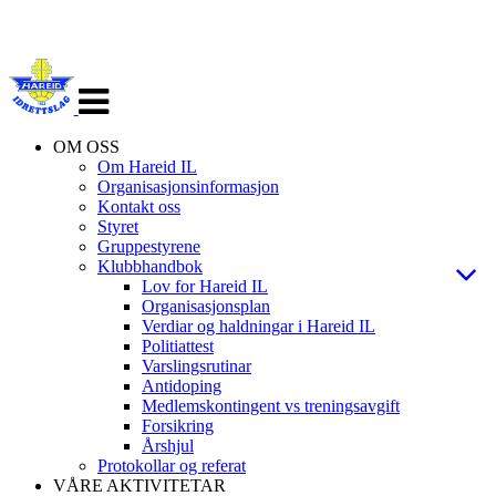
Veksle
navigasjon
OM OSS
Om Hareid IL
Organisasjonsinformasjon
Kontakt oss
Styret
Gruppestyrene
Klubbhandbok
Lov for Hareid IL
Organisasjonsplan
Verdiar og haldningar i Hareid IL
Politiattest
Varslingsrutinar
Antidoping
Medlemskontingent vs treningsavgift
Forsikring
Årshjul
Protokollar og referat
VÅRE AKTIVITETAR