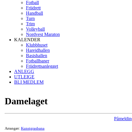
Fotball
Friidrett
Handball
Turn
Trim
Volleyball
Nordvest Maraton
KALENDER
Klubbhuset
Hareidhallen
Basishallen
Fotballbaner
Friidrettsanlegget
ANLEGG
UTLEIGE
BLI MEDLEM
Damelaget
Påmeldin
Arrangør:
Kunstgrasbana