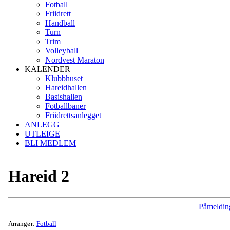
Fotball
Friidrett
Handball
Turn
Trim
Volleyball
Nordvest Maraton
KALENDER
Klubbhuset
Hareidhallen
Basishallen
Fotballbaner
Friidrettsanlegget
ANLEGG
UTLEIGE
BLI MEDLEM
Hareid 2
Påmeldin
Arrangør:
Fotball