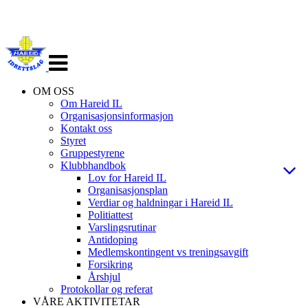
Veksle
navigasjon
OM OSS
Om Hareid IL
Organisasjonsinformasjon
Kontakt oss
Styret
Gruppestyrene
Klubbhandbok
Lov for Hareid IL
Organisasjonsplan
Verdiar og haldningar i Hareid IL
Politiattest
Varslingsrutinar
Antidoping
Medlemskontingent vs treningsavgift
Forsikring
Årshjul
Protokollar og referat
VÅRE AKTIVITETAR