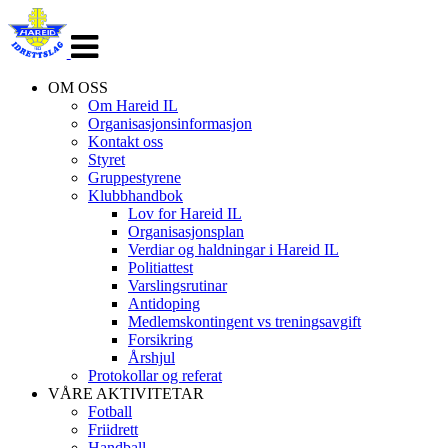
Veksle
navigasjon
OM OSS
Om Hareid IL
Organisasjonsinformasjon
Kontakt oss
Styret
Gruppestyrene
Klubbhandbok
Lov for Hareid IL
Organisasjonsplan
Verdiar og haldningar i Hareid IL
Politiattest
Varslingsrutinar
Antidoping
Medlemskontingent vs treningsavgift
Forsikring
Årshjul
Protokollar og referat
VÅRE AKTIVITETAR
Fotball
Friidrett
Handball