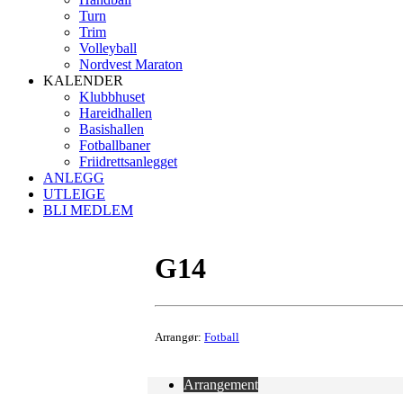
Turn
Trim
Volleyball
Nordvest Maraton
KALENDER
Klubbhuset
Hareidhallen
Basishallen
Fotballbaner
Friidrettsanlegget
ANLEGG
UTLEIGE
BLI MEDLEM
G14
Arrangør:
Fotball
Arrangement