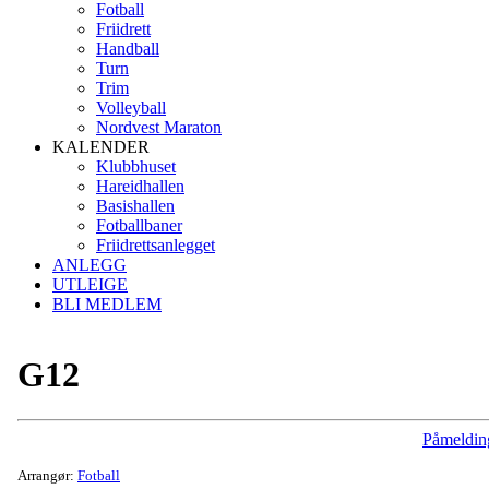
Fotball
Friidrett
Handball
Turn
Trim
Volleyball
Nordvest Maraton
KALENDER
Klubbhuset
Hareidhallen
Basishallen
Fotballbaner
Friidrettsanlegget
ANLEGG
UTLEIGE
BLI MEDLEM
G12
Påmeldin
Arrangør:
Fotball