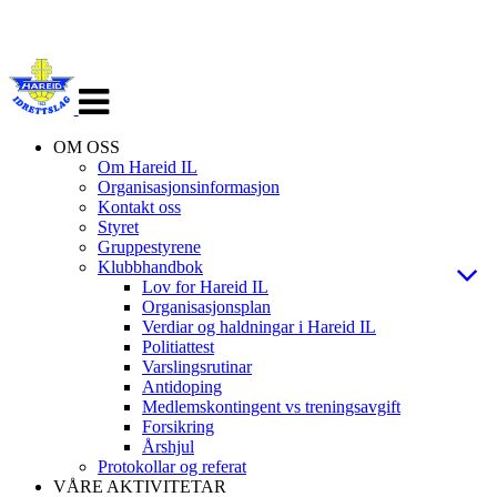
Veksle
navigasjon
OM OSS
Om Hareid IL
Organisasjonsinformasjon
Kontakt oss
Styret
Gruppestyrene
Klubbhandbok
Lov for Hareid IL
Organisasjonsplan
Verdiar og haldningar i Hareid IL
Politiattest
Varslingsrutinar
Antidoping
Medlemskontingent vs treningsavgift
Forsikring
Årshjul
Protokollar og referat
VÅRE AKTIVITETAR