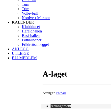
Turn
Trim
Volleyball
Nordvest Maraton
KALENDER
Klubbhuset
Hareidhallen
Basishallen
Fotballbaner
Friidrettsanlegget
ANLEGG
UTLEIGE
BLI MEDLEM
A-laget
Arrangør:
Fotball
Arrangement