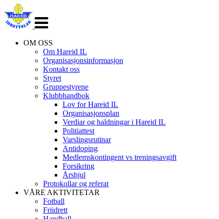
Veksle
navigasjon
OM OSS
Om Hareid IL
Organisasjonsinformasjon
Kontakt oss
Styret
Gruppestyrene
Klubbhandbok
Lov for Hareid IL
Organisasjonsplan
Verdiar og haldningar i Hareid IL
Politiattest
Varslingsrutinar
Antidoping
Medlemskontingent vs treningsavgift
Forsikring
Årshjul
Protokollar og referat
VÅRE AKTIVITETAR
Fotball
Friidrett
Handball