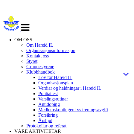
Veksle
navigasjon
OM OSS
Om Hareid IL
Organisasjonsinformasjon
Kontakt oss
Styret
Gruppestyrene
Klubbhandbok
Lov for Hareid IL
Organisasjonsplan
Verdiar og haldningar i Hareid IL
Politiattest
Varslingsrutinar
Antidoping
Medlemskontingent vs treningsavgift
Forsikring
Årshjul
Protokollar og referat
VÅRE AKTIVITETAR