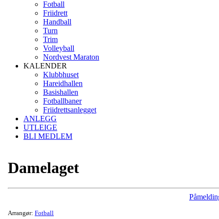
Fotball
Friidrett
Handball
Turn
Trim
Volleyball
Nordvest Maraton
KALENDER
Klubbhuset
Hareidhallen
Basishallen
Fotballbaner
Friidrettsanlegget
ANLEGG
UTLEIGE
BLI MEDLEM
Damelaget
Påmeldin
Arrangør:
Fotball