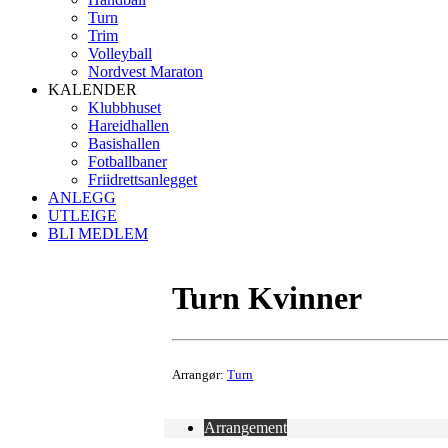
Turn
Trim
Volleyball
Nordvest Maraton
KALENDER
Klubbhuset
Hareidhallen
Basishallen
Fotballbaner
Friidrettsanlegget
ANLEGG
UTLEIGE
BLI MEDLEM
Turn Kvinner
Arrangør:
Turn
Arrangement