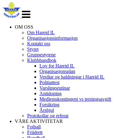
Veksle
navigasjon
OM OSS
Om Hareid IL
Organisasjonsinformasjon
Kontakt oss
Styret
Gruppestyrene
Klubbhandbok
Lov for Hareid IL
Organisasjonsplan
Verdiar og haldningar i Hareid IL
Politiattest
Varslingsrutinar
Antidoping
Medlemskontingent vs treningsavgift
Forsikring
Årshjul
Protokollar og referat
VÅRE AKTIVITETAR
Fotball
Friidrett
Handball