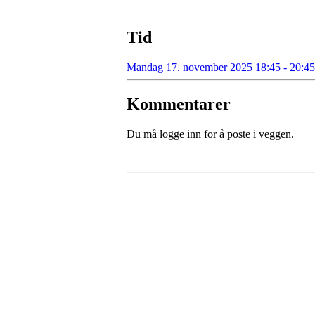
Tid
Mandag 17. november 2025 18:45 - 20:45
Kommentarer
Du må logge inn for å poste i veggen.
Kontaktinformasjon
Besøksadresse:
Myravegen 12
6060 Hareid