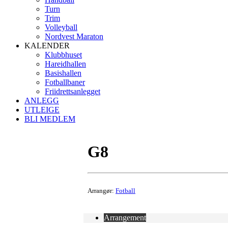
Turn
Trim
Volleyball
Nordvest Maraton
KALENDER
Klubbhuset
Hareidhallen
Basishallen
Fotballbaner
Friidrettsanlegget
ANLEGG
UTLEIGE
BLI MEDLEM
G8
Arrangør:
Fotball
Arrangement