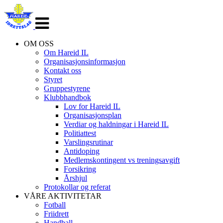
Veksle
navigasjon
OM OSS
Om Hareid IL
Organisasjonsinformasjon
Kontakt oss
Styret
Gruppestyrene
Klubbhandbok
Lov for Hareid IL
Organisasjonsplan
Verdiar og haldningar i Hareid IL
Politiattest
Varslingsrutinar
Antidoping
Medlemskontingent vs treningsavgift
Forsikring
Årshjul
Protokollar og referat
VÅRE AKTIVITETAR
Fotball
Friidrett
Handball