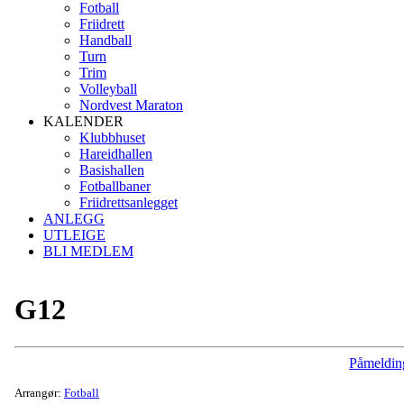
Fotball
Friidrett
Handball
Turn
Trim
Volleyball
Nordvest Maraton
KALENDER
Klubbhuset
Hareidhallen
Basishallen
Fotballbaner
Friidrettsanlegget
ANLEGG
UTLEIGE
BLI MEDLEM
G12
Påmeldin
Arrangør:
Fotball