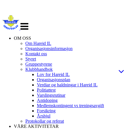
Veksle
navigasjon
OM OSS
Om Hareid IL
Organisasjonsinformasjon
Kontakt oss
Styret
Gruppestyrene
Klubbhandbok
Lov for Hareid IL
Organisasjonsplan
Verdiar og haldningar i Hareid IL
Politiattest
Varslingsrutinar
Antidoping
Medlemskontingent vs treningsavgift
Forsikring
Årshjul
Protokollar og referat
VÅRE AKTIVITETAR