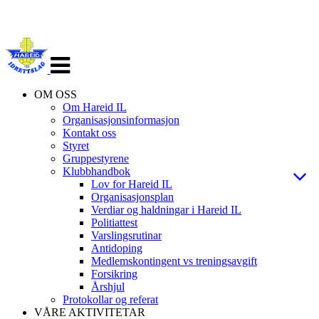
Veksle
navigasjon
OM OSS
Om Hareid IL
Organisasjonsinformasjon
Kontakt oss
Styret
Gruppestyrene
Klubbhandbok
Lov for Hareid IL
Organisasjonsplan
Verdiar og haldningar i Hareid IL
Politiattest
Varslingsrutinar
Antidoping
Medlemskontingent vs treningsavgift
Forsikring
Årshjul
Protokollar og referat
VÅRE AKTIVITETAR