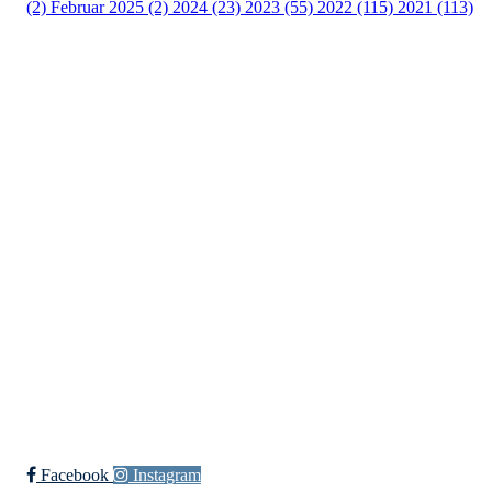
(2)
Februar 2025 (2)
2024 (23)
2023 (55)
2022 (115)
2021 (113)
Kontaktinformasjon
Besøksadresse:
Myravegen 12
6060 Hareid
Organisasjonsnummer:
971370610
Bli medlem i klubben!
Trykk her for innmelding
Facebook
Instagram