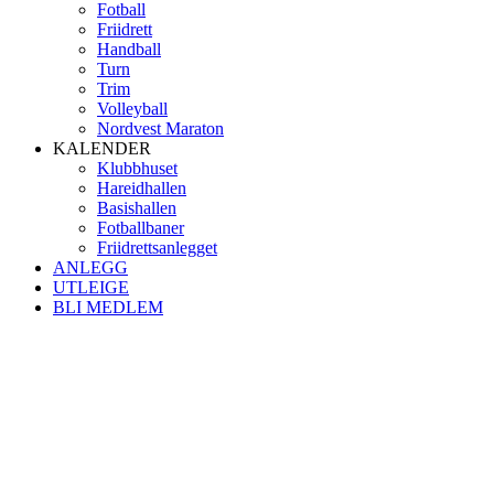
Fotball
Friidrett
Handball
Turn
Trim
Volleyball
Nordvest Maraton
KALENDER
Klubbhuset
Hareidhallen
Basishallen
Fotballbaner
Friidrettsanlegget
ANLEGG
UTLEIGE
BLI MEDLEM