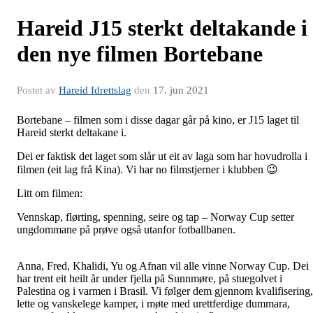
Hareid J15 sterkt deltakande i
den nye filmen Bortebane
Postet av
Hareid Idrettslag
den
17. jun 2021
Bortebane – filmen som i disse dagar går på kino, er J15 laget til
Hareid sterkt deltakane i.
Dei er faktisk det laget som slår ut eit av laga som har hovudrolla i
filmen (eit lag frå Kina). Vi har no filmstjerner i klubben 😉
Litt om filmen:
Vennskap, flørting, spenning, seire og tap – Norway Cup setter
ungdommane på prøve også utanfor fotballbanen.
Anna, Fred, Khalidi, Yu og Afnan vil alle vinne Norway Cup. Dei
har trent eit heilt år under fjella på Sunnmøre, på stuegolvet i
Palestina og i varmen i Brasil. Vi følger dem gjennom kvalifisering,
lette og vanskelege kamper, i møte med urettferdige dummara,