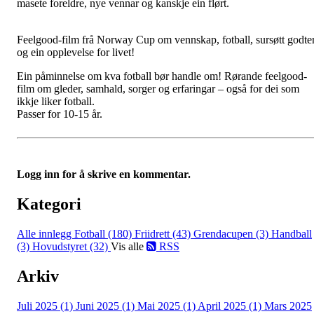
masete foreldre, nye vennar og kanskje ein flørt.
Feelgood-film frå Norway Cup om vennskap, fotball, sursøtt godter
og ein opplevelse for livet!
Ein påminnelse om kva fotball bør handle om! Rørande feelgood-
film om gleder, samhald, sorger og erfaringar – også for dei som
ikkje liker fotball.
Passer for 10-15 år.
Logg inn for å skrive en kommentar.
Kategori
Alle innlegg
Fotball (180)
Friidrett (43)
Grendacupen (3)
Handball
(3)
Hovudstyret (32)
Vis alle
RSS
Arkiv
Juli 2025 (1)
Juni 2025 (1)
Mai 2025 (1)
April 2025 (1)
Mars 2025