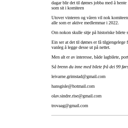
dagar blir det til dømes jobba med å hente 
som sit i komiteen
Utover vinteren og våren vil nok komiteen p
alle som er aktive medlemmar i 2022.
Om nokon skulle sitje på historiske bilete 
Ein ser at det til dømes er få tilgjengelege
vanleg å legge desse ut på nettet.
Men alt er av interesse, både lagbilete, port
S
å brenn du inne med bilete frå dei 99 førs
leivarne.grimstad@gmail.com
hansgisle@hotmail.com
olav.sindre.rise@gmail.com
trovaag@gmail.com