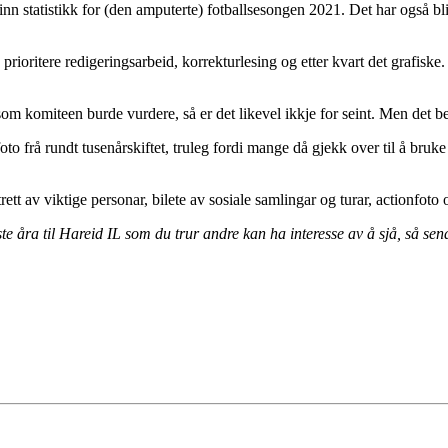
inn statistikk for (den amputerte) fotballsesongen 2021. Det har også bli
rioritere redigeringsarbeid, korrekturlesing og etter kvart det grafiske. 
som komiteen burde vurdere, så er det likevel ikkje for seint. Men det b
 foto frå rundt tusenårskiftet, truleg fordi mange då gjekk over til å bruk
rett av viktige personar, bilete av sosiale samlingar og turar, actionfoto 
te åra til Hareid IL som du trur andre kan ha interesse av å sjå, så send