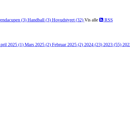
endacupen (3)
Handball (3)
Hovudstyret (32)
Vis alle
RSS
pril 2025 (1)
Mars 2025 (2)
Februar 2025 (2)
2024 (23)
2023 (55)
202