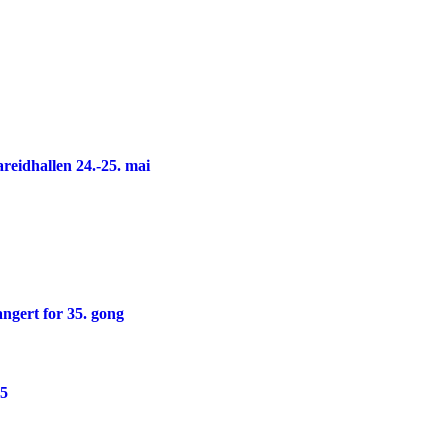
reidhallen 24.-25. mai
ngert for 35. gong
25