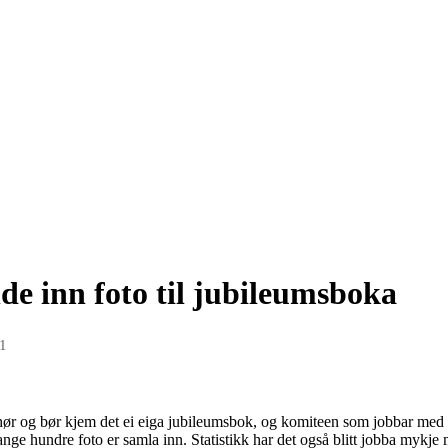
nde inn foto til jubileumsboka
21
hør og bør kjem det ei eiga jubileumsbok, og komiteen som jobbar med b
ange hundre foto er samla inn. Statistikk har det også blitt jobba mykje me