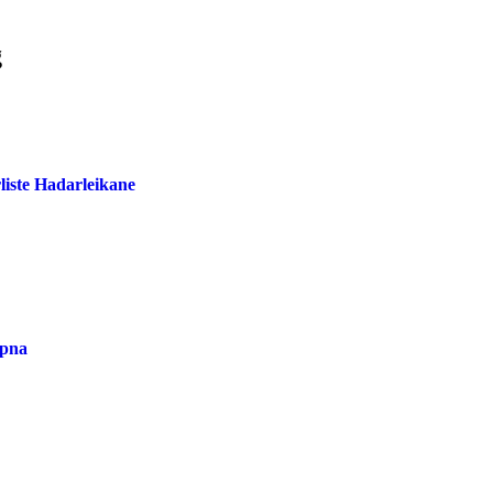
g
liste Hadarleikane
opna