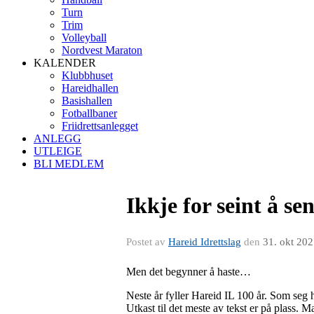
Turn
Trim
Volleyball
Nordvest Maraton
KALENDER
Klubbhuset
Hareidhallen
Basishallen
Fotballbaner
Friidrettsanlegget
ANLEGG
UTLEIGE
BLI MEDLEM
Ikkje for seint å se
Postet av
Hareid Idrettslag
den
31. okt 20
Men det begynner å haste…
Neste år fyller Hareid IL 100 år. Som seg 
Utkast til det meste av tekst er på plass. M