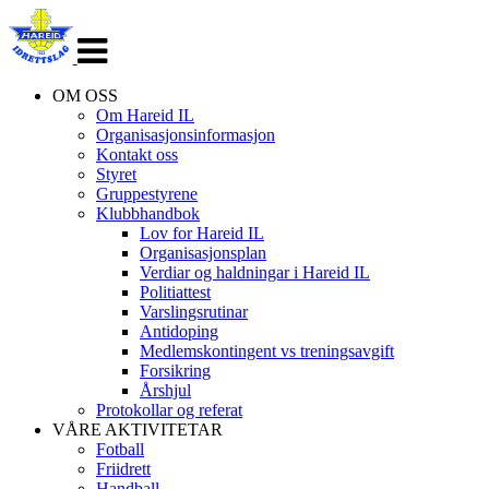
Veksle
navigasjon
OM OSS
Om Hareid IL
Organisasjonsinformasjon
Kontakt oss
Styret
Gruppestyrene
Klubbhandbok
Lov for Hareid IL
Organisasjonsplan
Verdiar og haldningar i Hareid IL
Politiattest
Varslingsrutinar
Antidoping
Medlemskontingent vs treningsavgift
Forsikring
Årshjul
Protokollar og referat
VÅRE AKTIVITETAR
Fotball
Friidrett
Handball