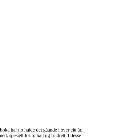
oka har no halde det gåande i over eitt år.
d, spesielt for fotball og friidrett. I desse