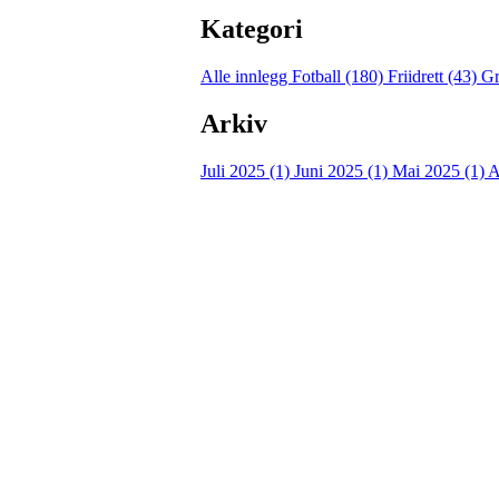
Kategori
Alle innlegg
Fotball (180)
Friidrett (43)
Gr
Arkiv
Juli 2025 (1)
Juni 2025 (1)
Mai 2025 (1)
A
Kontaktinformasjon
Besøksadresse:
Myravegen 12
6060 Hareid
Organisasjonsnummer:
971370610