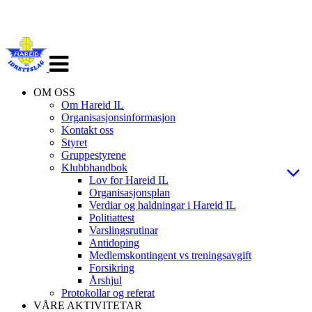
Veksle
navigasjon
OM OSS
Om Hareid IL
Organisasjonsinformasjon
Kontakt oss
Styret
Gruppestyrene
Klubbhandbok
Lov for Hareid IL
Organisasjonsplan
Verdiar og haldningar i Hareid IL
Politiattest
Varslingsrutinar
Antidoping
Medlemskontingent vs treningsavgift
Forsikring
Årshjul
Protokollar og referat
VÅRE AKTIVITETAR