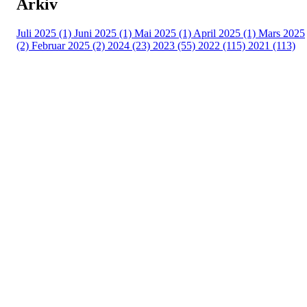
Arkiv
Juli 2025 (1)
Juni 2025 (1)
Mai 2025 (1)
April 2025 (1)
Mars 2025
(2)
Februar 2025 (2)
2024 (23)
2023 (55)
2022 (115)
2021 (113)
Kontaktinformasjon
Besøksadresse:
Myravegen 12
6060 Hareid
Organisasjonsnummer:
971370610
Bli medlem i klubben!
Trykk her for innmelding