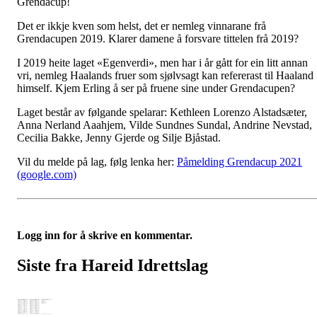
Grendacup!
Det er ikkje kven som helst, det er nemleg vinnarane frå
Grendacupen 2019. Klarer damene å forsvare tittelen frå 2019?
I 2019 heite laget «Egenverdi», men har i år gått for ein litt annan
vri, nemleg Haalands fruer som sjølvsagt kan refererast til Haaland
himself. Kjem Erling å ser på fruene sine under Grendacupen?
Laget består av følgande spelarar: Kethleen Lorenzo Alstadsæter,
Anna Nerland Aaahjem, Vilde Sundnes Sundal, Andrine Nevstad,
Cecilia Bakke, Jenny Gjerde og Silje Bjåstad.
Vil du melde på lag, følg lenka her:
Påmelding Grendacup 2021
(google.com)
Logg inn for å skrive en kommentar.
Siste fra Hareid Idrettslag