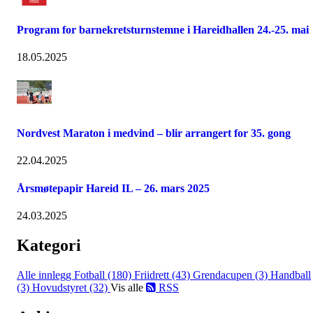
Program for barnekretsturnstemne i Hareidhallen 24.-25. mai
18.05.2025
Nordvest Maraton i medvind – blir arrangert for 35. gong
22.04.2025
Årsmøtepapir Hareid IL – 26. mars 2025
24.03.2025
Kategori
Alle innlegg
Fotball (180)
Friidrett (43)
Grendacupen (3)
Handball
(3)
Hovudstyret (32)
Vis alle
RSS