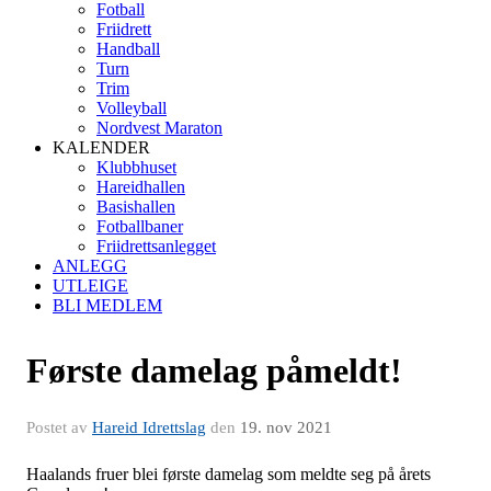
Fotball
Friidrett
Handball
Turn
Trim
Volleyball
Nordvest Maraton
KALENDER
Klubbhuset
Hareidhallen
Basishallen
Fotballbaner
Friidrettsanlegget
ANLEGG
UTLEIGE
BLI MEDLEM
Første damelag påmeldt!
Postet av
Hareid Idrettslag
den
19. nov 2021
Haalands fruer blei første damelag som meldte seg på årets