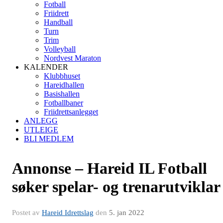
Fotball
Friidrett
Handball
Turn
Trim
Volleyball
Nordvest Maraton
KALENDER
Klubbhuset
Hareidhallen
Basishallen
Fotballbaner
Friidrettsanlegget
ANLEGG
UTLEIGE
BLI MEDLEM
Annonse – Hareid IL Fotball
søker spelar- og trenarutviklar
Postet av
Hareid Idrettslag
den
5. jan 2022