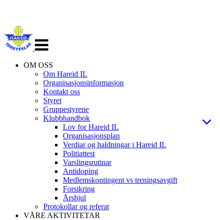
Veksle
navigasjon
OM OSS
Om Hareid IL
Organisasjonsinformasjon
Kontakt oss
Styret
Gruppestyrene
Klubbhandbok
Lov for Hareid IL
Organisasjonsplan
Verdiar og haldningar i Hareid IL
Politiattest
Varslingsrutinar
Antidoping
Medlemskontingent vs treningsavgift
Forsikring
Årshjul
Protokollar og referat
VÅRE AKTIVITETAR