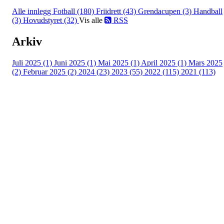
Alle innlegg
Fotball (180)
Friidrett (43)
Grendacupen (3)
Handball
(3)
Hovudstyret (32)
Vis alle
RSS
Arkiv
Juli 2025 (1)
Juni 2025 (1)
Mai 2025 (1)
April 2025 (1)
Mars 2025
(2)
Februar 2025 (2)
2024 (23)
2023 (55)
2022 (115)
2021 (113)
Kontaktinformasjon
Besøksadresse:
Myravegen 12
6060 Hareid
Organisasjonsnummer:
971370610