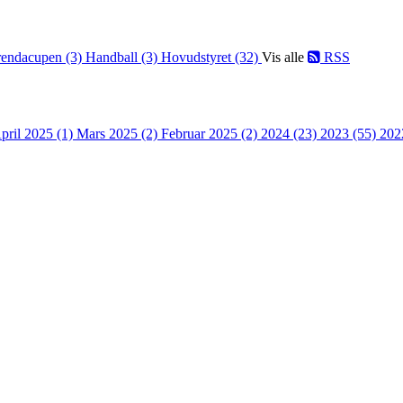
endacupen (3)
Handball (3)
Hovudstyret (32)
Vis alle
RSS
pril 2025 (1)
Mars 2025 (2)
Februar 2025 (2)
2024 (23)
2023 (55)
202