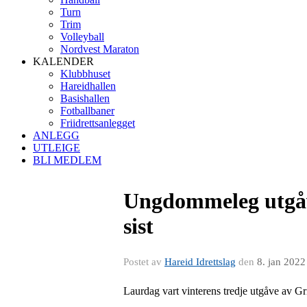
Turn
Trim
Volleyball
Nordvest Maraton
KALENDER
Klubbhuset
Hareidhallen
Basishallen
Fotballbaner
Friidrettsanlegget
ANLEGG
UTLEIGE
BLI MEDLEM
Ungdommeleg utgåv
sist
Postet av
Hareid Idrettslag
den
8. jan 2022
Laurdag vart vinterens tredje utgåve av Gri