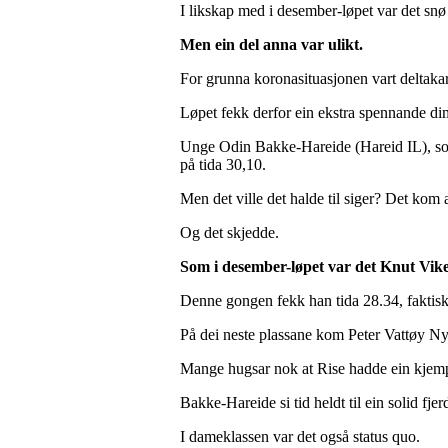
I likskap med i desember-løpet var det snø 
Men ein del anna var ulikt.
For grunna koronasituasjonen vart deltakara
Løpet fekk derfor ein ekstra spennande dimen
Unge Odin Bakke-Hareide (Hareid IL), som
på tida 30,10.
Men det ville det halde til siger? Det kom
Og det skjedde.
Som i desember-løpet var det Knut Vike
Denne gongen fekk han tida 28.34, faktisk e
På dei neste plassane kom Peter Vattøy Nyg
Mange hugsar nok at Rise hadde ein kjempe
Bakke-Hareide si tid heldt til ein solid f
I dameklassen var det også status quo.