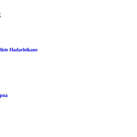
g
liste Hadarleikane
opna