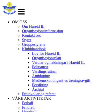
Veksle
navigasjon
OM OSS
Om Hareid IL
Organisasjonsinformasjon
Kontakt oss
Styret
Gruppestyrene
Klubbhandbok
Lov for Hareid IL
Organisasjonsplan
Verdiar og haldningar i Hareid IL
Politiattest
Varslingsrutinar
Antidoping
Medlemskontingent vs treningsavgift
Forsikring
Årshjul
Protokollar og referat
VÅRE AKTIVITETAR
Fotball
Friidrett
Handball