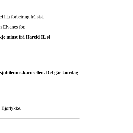
ita forbetring frå sist.
n Elvanes for.
e minst frå Hareid IL si
-årsjubileums-karusellen. Det går laurdag
n Bjørlykke.