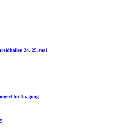
reidhallen 24.-25. mai
ngert for 35. gong
25