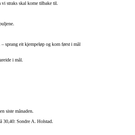
vi straks skal kome tilbake til.
puljene.
– sprang eit kjempeløp og kom først i mål
reide i mål.
den siste månaden.
 på 30,40: Sondre A. Holstad.