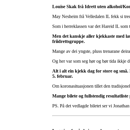
Louise Skak frå Idrett uten alkohol/Kon
May Nesheim frå Velledalen IL fekk si tredj
Som i herreklassen var det Hareid IL som t
Men det kanskje aller kjekkaste med l
friidrettsgruppe.
Mange av dei yngste, pluss trenarane deira,
Og her var som seg hør og bør tida ikkje de
Alt i alt ein kjekk dag for store og små.
5. februar.
Om koronasituasjonen tillet den tradisjonel
Mange bilete og fullstendig resultatlist
PS. På det vedlagde biletet ser vi Jonath