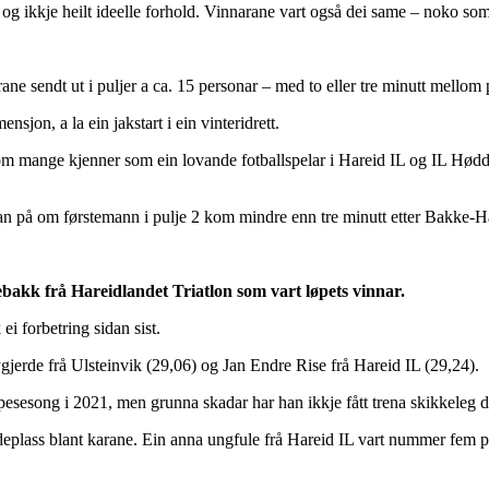
og ikkje heilt ideelle forhold. Vinnarane vart også dei same – noko som 
ne sendt ut i puljer a ca. 15 personar – med to eller tre minutt mellom 
sjon, a la ein jakstart i ein vinteridrett.
 mange kjenner som ein lovande fotballspelar i Hareid IL og IL Hødd 
 an på om førstemann i pulje 2 kom mindre enn tre minutt etter Bakke-Ha
bakk frå Hareidlandet Triatlon som vart løpets vinnar.
i forbetring sidan sist.
jerde frå Ulsteinvik (29,06) og Jan Endre Rise frå Hareid IL (29,24).
sesong i 2021, men grunna skadar har han ikkje fått trena skikkeleg 
jerdeplass blant karane. Ein anna ungfule frå Hareid IL vart nummer fem