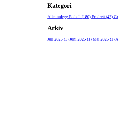
Kategori
Alle innlegg
Fotball (180)
Friidrett (43)
Gr
Arkiv
Juli 2025 (1)
Juni 2025 (1)
Mai 2025 (1)
A
Kontaktinformasjon
Besøksadresse:
Myravegen 12
6060 Hareid
Organisasjonsnummer:
971370610