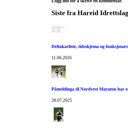
Logg inn for å skrive en kommentar.
Siste fra Hareid Idrettsla
Deltakarliste, tidsskjema og funksjonær
11.06.2026
Påmeldinga til Nordvest Maraton har 
28.07.2025