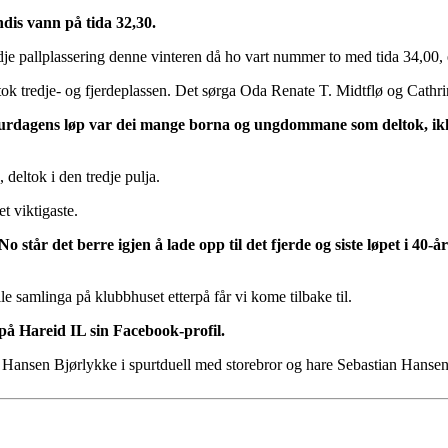
dis vann på tida 32,30.
e pallplassering denne vinteren då ho vart nummer to med tida 34,00, ei l
ok tredje- og fjerdeplassen. Det sørga Oda Renate T. Midtflø og Cathri
aurdagens løp var dei mange borna og ungdommane som deltok, ikkj
 deltok i den tredje pulja.
t viktigaste.
 No står det berre igjen å lade opp til det fjerde og siste løpet i 40
le samlinga på klubbhuset etterpå får vi kome tilbake til.
e på Hareid IL sin Facebook-profil.
an Hansen Bjørlykke i spurtduell med storebror og hare Sebastian Hanse