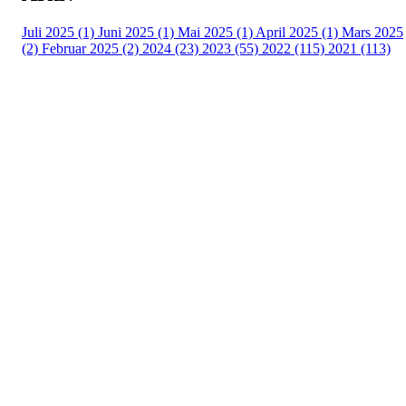
Juli 2025 (1)
Juni 2025 (1)
Mai 2025 (1)
April 2025 (1)
Mars 2025
(2)
Februar 2025 (2)
2024 (23)
2023 (55)
2022 (115)
2021 (113)
Kontaktinformasjon
Besøksadresse:
Myravegen 12
6060 Hareid
Organisasjonsnummer:
971370610
Bli medlem i klubben!
Trykk her for innmelding