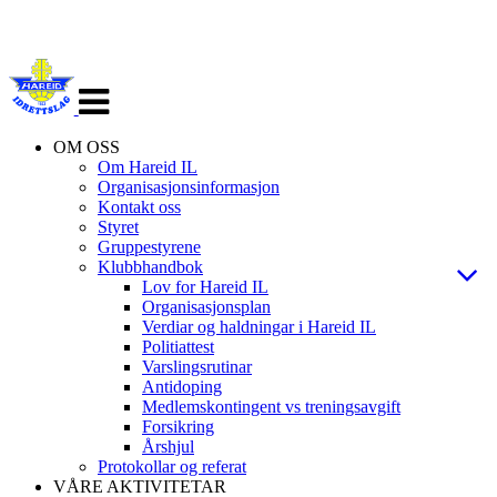
Veksle
navigasjon
OM OSS
Om Hareid IL
Organisasjonsinformasjon
Kontakt oss
Styret
Gruppestyrene
Klubbhandbok
Lov for Hareid IL
Organisasjonsplan
Verdiar og haldningar i Hareid IL
Politiattest
Varslingsrutinar
Antidoping
Medlemskontingent vs treningsavgift
Forsikring
Årshjul
Protokollar og referat
VÅRE AKTIVITETAR