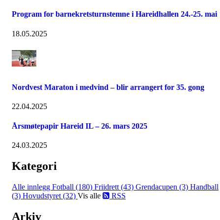
Program for barnekretsturnstemne i Hareidhallen 24.-25. mai
18.05.2025
Nordvest Maraton i medvind – blir arrangert for 35. gong
22.04.2025
Årsmøtepapir Hareid IL – 26. mars 2025
24.03.2025
Kategori
Alle innlegg
Fotball (180)
Friidrett (43)
Grendacupen (3)
Handball
(3)
Hovudstyret (32)
Vis alle
RSS
Arkiv