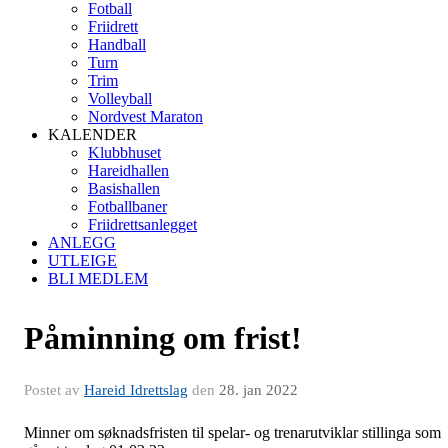
Fotball
Friidrett
Handball
Turn
Trim
Volleyball
Nordvest Maraton
KALENDER
Klubbhuset
Hareidhallen
Basishallen
Fotballbaner
Friidrettsanlegget
ANLEGG
UTLEIGE
BLI MEDLEM
Påminning om frist!
Postet av
Hareid Idrettslag
den
28. jan 2022
Minner om søknadsfristen til spelar- og trenarutviklar stillinga som