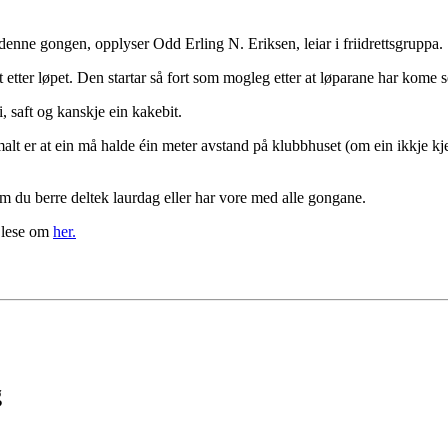
art denne gongen, opplyser Odd Erling N. Eriksen, leiar i friidrettsgruppa.
etter løpet. Den startar så fort som mogleg etter at løparane har kome se
i, saft og kanskje ein kakebit.
rmalt er at ein må halde éin meter avstand på klubbhuset (om ein ikkje k
m du berre deltek laurdag eller har vore med alle gongane.
 lese om
her.
g