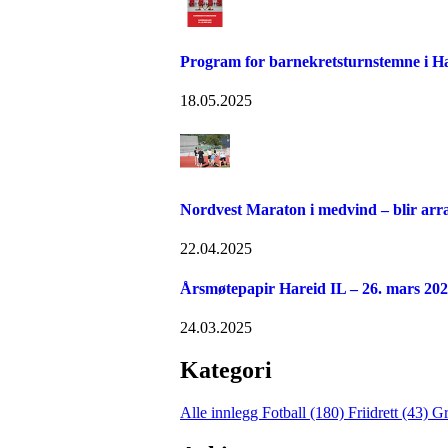
Program for barnekretsturnstemne i Ha
18.05.2025
Nordvest Maraton i medvind – blir arra
22.04.2025
Årsmøtepapir Hareid IL – 26. mars 20
24.03.2025
Kategori
Alle innlegg
Fotball (180)
Friidrett (43)
Gr