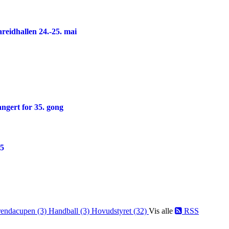
reidhallen 24.-25. mai
ngert for 35. gong
25
endacupen (3)
Handball (3)
Hovudstyret (32)
Vis alle
RSS