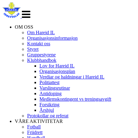
Veksle
navigasjon
OM OSS
Om Hareid IL
Organisasjonsinformasjon
Kontakt oss
Styret
Gruppestyrene
Klubbhandbok
Lov for Hareid IL
Organisasjonsplan
Verdiar og haldningar i Hareid IL
Politiattest
Varslingsrutinar
Antidoping
Medlemskontingent vs treningsavgift
Forsikring
Årshjul
Protokollar og referat
VÅRE AKTIVITETAR
Fotball
Friidrett
Handball