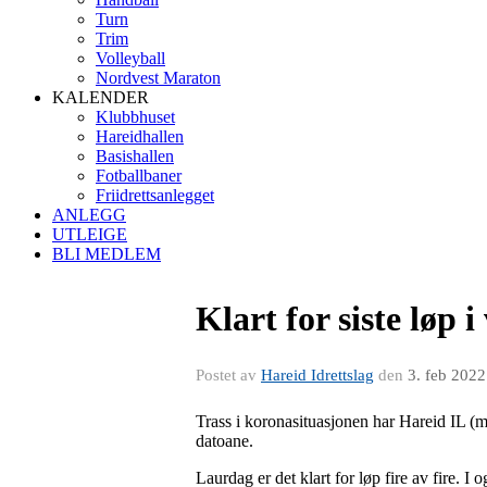
Turn
Trim
Volleyball
Nordvest Maraton
KALENDER
Klubbhuset
Hareidhallen
Basishallen
Fotballbaner
Friidrettsanlegget
ANLEGG
UTLEIGE
BLI MEDLEM
Klart for siste løp 
Postet av
Hareid Idrettslag
den
3. feb 2022
Trass i koronasituasjonen har Hareid IL (me
datoane.
Laurdag er det klart for løp fire av fire. I