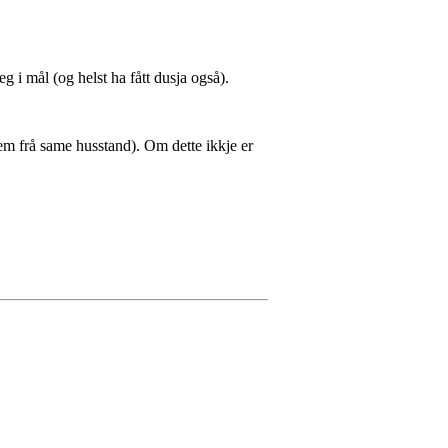
g i mål (og helst ha fått dusja også).
jem frå same husstand). Om dette ikkje er