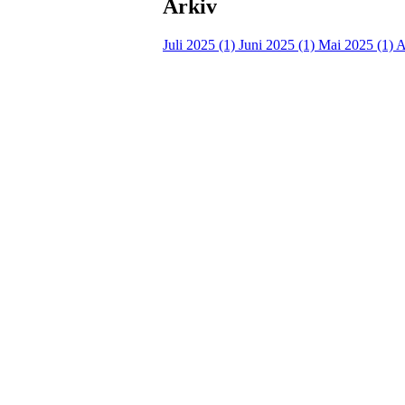
Arkiv
Juli 2025 (1)
Juni 2025 (1)
Mai 2025 (1)
A
Kontaktinformasjon
Besøksadresse:
Myravegen 12
6060 Hareid
Organisasjonsnummer:
971370610
Bli medlem i klubben!
Trykk her for innmelding