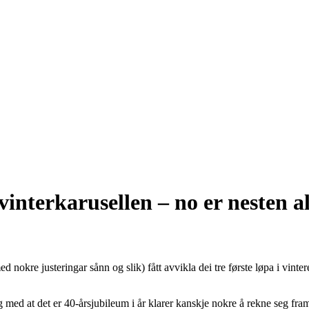
i vinterkarusellen – no er nesten 
d nokre justeringar sånn og slik) fått avvikla dei tre første løpa i vint
 og med at det er 40-årsjubileum i år klarer kanskje nokre å rekne seg fr