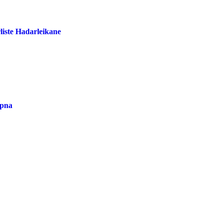
liste Hadarleikane
opna