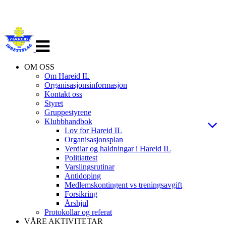
Veksle
navigasjon
OM OSS
Om Hareid IL
Organisasjonsinformasjon
Kontakt oss
Styret
Gruppestyrene
Klubbhandbok
Lov for Hareid IL
Organisasjonsplan
Verdiar og haldningar i Hareid IL
Politiattest
Varslingsrutinar
Antidoping
Medlemskontingent vs treningsavgift
Forsikring
Årshjul
Protokollar og referat
VÅRE AKTIVITETAR