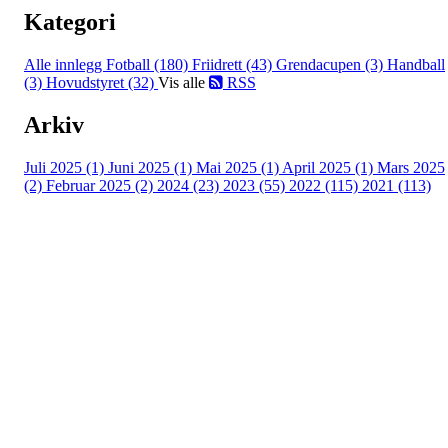
Kategori
Alle innlegg
Fotball (180)
Friidrett (43)
Grendacupen (3)
Handball
(3)
Hovudstyret (32)
Vis alle
RSS
Arkiv
Juli 2025 (1)
Juni 2025 (1)
Mai 2025 (1)
April 2025 (1)
Mars 2025
(2)
Februar 2025 (2)
2024 (23)
2023 (55)
2022 (115)
2021 (113)
Kontaktinformasjon
Besøksadresse:
Myravegen 12
6060 Hareid
Organisasjonsnummer:
971370610