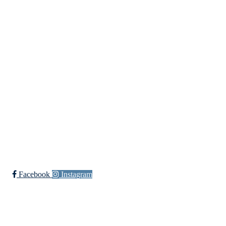
Kontaktinformasjon
Besøksadresse:
Myravegen 12
6060 Hareid
Organisasjonsnummer:
971370610
Bli medlem i klubben!
Trykk her for innmelding
Facebook
Instagram