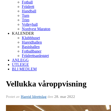
Fotball
Friidrett
Handball
Turn
Trim
Volleyball
Nordvest Maraton
KALENDER
Klubbhuset
Hareidhallen
Basishallen
Fotballbaner
Friidrettsanlegget
ANLEGG
UTLEIGE
BLI MEDLEM
Vellukka våroppvisning
Postet av
Hareid Idrettslag
den
28. mar 2022