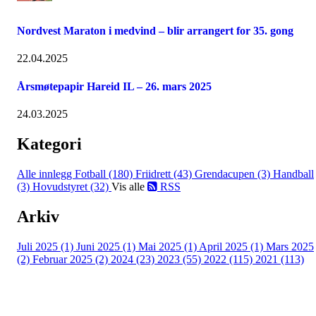
Nordvest Maraton i medvind – blir arrangert for 35. gong
22.04.2025
Årsmøtepapir Hareid IL – 26. mars 2025
24.03.2025
Kategori
Alle innlegg
Fotball (180)
Friidrett (43)
Grendacupen (3)
Handball
(3)
Hovudstyret (32)
Vis alle
RSS
Arkiv
Juli 2025 (1)
Juni 2025 (1)
Mai 2025 (1)
April 2025 (1)
Mars 2025
(2)
Februar 2025 (2)
2024 (23)
2023 (55)
2022 (115)
2021 (113)