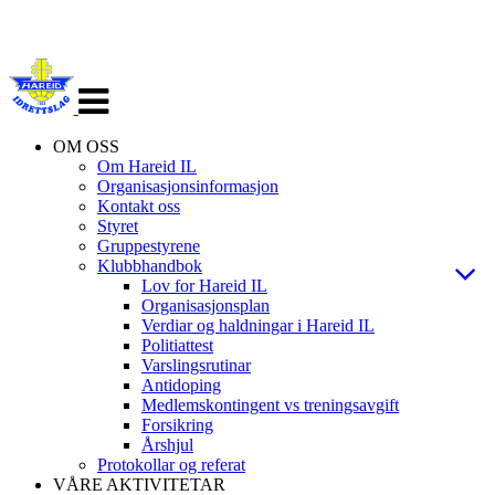
Veksle
navigasjon
OM OSS
Om Hareid IL
Organisasjonsinformasjon
Kontakt oss
Styret
Gruppestyrene
Klubbhandbok
Lov for Hareid IL
Organisasjonsplan
Verdiar og haldningar i Hareid IL
Politiattest
Varslingsrutinar
Antidoping
Medlemskontingent vs treningsavgift
Forsikring
Årshjul
Protokollar og referat
VÅRE AKTIVITETAR