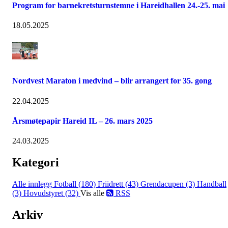
Program for barnekretsturnstemne i Hareidhallen 24.-25. mai
18.05.2025
Nordvest Maraton i medvind – blir arrangert for 35. gong
22.04.2025
Årsmøtepapir Hareid IL – 26. mars 2025
24.03.2025
Kategori
Alle innlegg
Fotball (180)
Friidrett (43)
Grendacupen (3)
Handball
(3)
Hovudstyret (32)
Vis alle
RSS
Arkiv