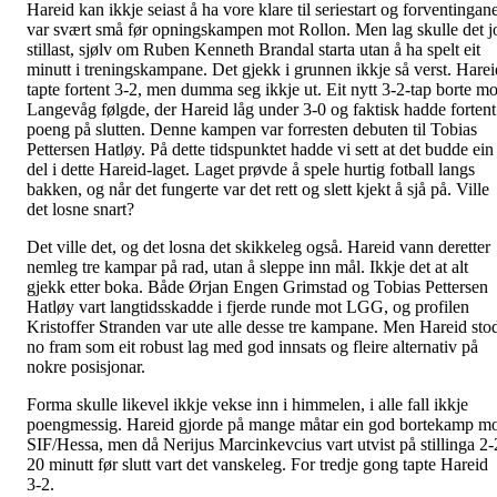
Hareid kan ikkje seiast å ha vore klare til seriestart og forventingan
var svært små før opningskampen mot Rollon. Men lag skulle det j
stillast, sjølv om Ruben Kenneth Brandal starta utan å ha spelt eit
minutt i treningskampane. Det gjekk i grunnen ikkje så verst. Harei
tapte fortent 3-2, men dumma seg ikkje ut. Eit nytt 3-2-tap borte mo
Langevåg følgde, der Hareid låg under 3-0 og faktisk hadde fortent
poeng på slutten. Denne kampen var forresten debuten til Tobias
Pettersen Hatløy. På dette tidspunktet hadde vi sett at det budde ein
del i dette Hareid-laget. Laget prøvde å spele hurtig fotball langs
bakken, og når det fungerte var det rett og slett kjekt å sjå på. Ville
det losne snart?
Det ville det, og det losna det skikkeleg også. Hareid vann deretter
nemleg tre kampar på rad, utan å sleppe inn mål. Ikkje det at alt
gjekk etter boka. Både Ørjan Engen Grimstad og Tobias Pettersen
Hatløy vart langtidsskadde i fjerde runde mot LGG, og profilen
Kristoffer Stranden var ute alle desse tre kampane. Men Hareid sto
no fram som eit robust lag med god innsats og fleire alternativ på
nokre posisjonar.
Forma skulle likevel ikkje vekse inn i himmelen, i alle fall ikkje
poengmessig. Hareid gjorde på mange måtar ein god bortekamp m
SIF/Hessa, men då Nerijus Marcinkevcius vart utvist på stillinga 2-
20 minutt før slutt vart det vanskeleg. For tredje gong tapte Hareid
3-2.