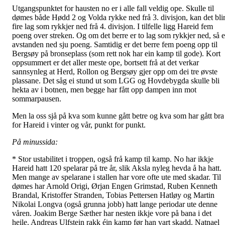
Utgangspunktet for hausten no er i alle fall veldig ope. Skulle til
dømes både Hødd 2 og Volda rykke ned frå 3. divisjon, kan det bli
fire lag som rykkjer ned frå 4. divisjon. I tilfelle ligg Hareid fem
poeng over streken. Og om det berre er to lag som rykkjer ned, så e
avstanden ned sju poeng. Samtidig er det berre fem poeng opp til
Bergsøy på bronseplass (som rett nok har ein kamp til gode). Kort
oppsummert er det aller meste ope, bortsett frå at det verkar
sannsynleg at Herd, Rollon og Bergsøy gjer opp om dei tre øvste
plassane. Det såg ei stund ut som LGG og Hovdebygda skulle bli
hekta av i botnen, men begge har fått opp dampen inn mot
sommarpausen.
Men la oss sjå på kva som kunne gått betre og kva som har gått bra
for Hareid i vinter og vår, punkt for punkt.
På minussida:
* Stor ustabilitet i troppen, også frå kamp til kamp. No har ikkje
Hareid hatt 120 spelarar på tre år, slik Aksla nyleg hevda å ha hatt.
Men mange av spelarane i stallen har vore ofte ute med skadar. Til
dømes har Arnold Origi, Ørjan Engen Grimstad, Ruben Kenneth
Brandal, Kristoffer Stranden, Tobias Pettersen Hatløy og Martin
Nikolai Longva (også grunna jobb) hatt lange periodar ute denne
våren. Joakim Berge Sæther har nesten ikkje vore på bana i det
heile. Andreas Ulfstein rakk éin kamp før han vart skadd. Natnael