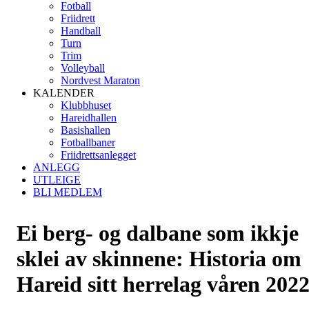
Fotball
Friidrett
Handball
Turn
Trim
Volleyball
Nordvest Maraton
KALENDER
Klubbhuset
Hareidhallen
Basishallen
Fotballbaner
Friidrettsanlegget
ANLEGG
UTLEIGE
BLI MEDLEM
Ei berg- og dalbane som ikkje
sklei av skinnene: Historia om
Hareid sitt herrelag våren 202