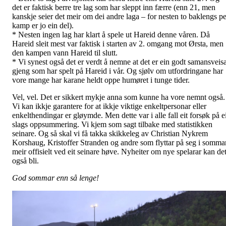
det er faktisk berre tre lag som har sleppt inn færre (enn 21, men
kanskje seier det meir om dei andre laga – for nesten to baklengs pe
kamp er jo ein del).
* Nesten ingen lag har klart å spele ut Hareid denne våren. Då
Hareid sleit mest var faktisk i starten av 2. omgang mot Ørsta, men
den kampen vann Hareid til slutt.
* Vi synest også det er verdt å nemne at det er ein godt samansveis
gjeng som har spelt på Hareid i vår. Og sjølv om utfordringane har
vore mange har karane heldt oppe humøret i tunge tider.
Vel, vel. Det er sikkert mykje anna som kunne ha vore nemnt også.
Vi kan ikkje garantere for at ikkje viktige enkeltpersonar eller
enkelthendingar er gløymde. Men dette var i alle fall eit forsøk på e
slags oppsummering. Vi kjem som sagt tilbake med statistikken
seinare. Og så skal vi få takka skikkeleg av Christian Nykrem
Korshaug, Kristoffer Stranden og andre som flyttar på seg i somma
meir offisielt ved eit seinare høve. Nyheiter om nye spelarar kan de
også bli.
God sommar enn så lenge!