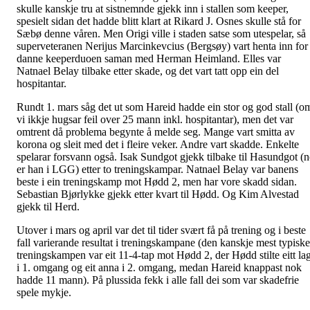
skulle kanskje tru at sistnemnde gjekk inn i stallen som keeper,
spesielt sidan det hadde blitt klart at Rikard J. Osnes skulle stå for
Sæbø denne våren. Men Origi ville i staden satse som utespelar, så
superveteranen Nerijus Marcinkevcius (Bergsøy) vart henta inn for
danne keeperduoen saman med Herman Heimland. Elles var
Natnael Belay tilbake etter skade, og det vart tatt opp ein del
hospitantar.
Rundt 1. mars såg det ut som Hareid hadde ein stor og god stall (o
vi ikkje hugsar feil over 25 mann inkl. hospitantar), men det var
omtrent då problema begynte å melde seg. Mange vart smitta av
korona og sleit med det i fleire veker. Andre vart skadde. Enkelte
spelarar forsvann også. Isak Sundgot gjekk tilbake til Hasundgot (
er han i LGG) etter to treningskampar. Natnael Belay var banens
beste i ein treningskamp mot Hødd 2, men har vore skadd sidan.
Sebastian Bjørlykke gjekk etter kvart til Hødd. Og Kim Alvestad
gjekk til Herd.
Utover i mars og april var det til tider svært få på trening og i beste
fall varierande resultat i treningskampane (den kanskje mest typiske
treningskampen var eit 11-4-tap mot Hødd 2, der Hødd stilte eitt la
i 1. omgang og eit anna i 2. omgang, medan Hareid knappast nok
hadde 11 mann). På plussida fekk i alle fall dei som var skadefrie
spele mykje.