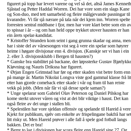
figurert på topp har levert varene og vel så det, altså James Kennet
Sjåstad og Petter Haddal Worren. Dei har vore som ein slags Kane
og Son-duo, med tett samarbeid og fleire målgjevande pasningar til
kvarandre. Vi får sjå nærare på tala når dei kjem inn. Worren spelte
forresten sentral midtbane i fjor, men har vore klart betre som ein a
to spissar i år – og om han held oppe trykket utover hausten er han
ein årets spelar-kandidat.
* Kristoffer Stranden kom seint i gang grunna skadar og anna, men
har i siste del av vårsesongen vist seg å vere ein spelar som høyrer
heime i høgare divisjonar enn 4. divisjon. (Kanskje ser vi han i ein
2. eller 3. divisjonsklubb i Bergen til hausten?)
* Ganske bra stabilitet på backane, der løpssterke Gustav Bjørlykk
Kløvning og Nauris Driksna har figurert.
* Ørjan Engen Grimstad har før og etter skaden vist betre form enn
på mange år. Martin Nikolai Longva viste god gammal klasse frå lit
etter han gjorde comeback etter skade i vår og fram til han reiste
vekk på jobb. (Men når får vi sjå desse spele saman?)
* Unge spelarar som Gabriel Olav Peterson og Daniel Pilskog har
kome sterkt utover våren og vist at dei blir viktige i haust. Det kan
også fleire av dei unge i stallen bli.
* Spelestilen har vore sjeldan offensiv og spelande til Hareid å vere
Kjekt for publikum, sjølv om enkelte av frispelingane bakfrå har set
litt risky ut. Men Hareid prøver i alle fall å spele god fotball langs
bakken. Det er bra!
* Berre to lag i divisjonen har scora fleire enn Hareid sine 27. Og