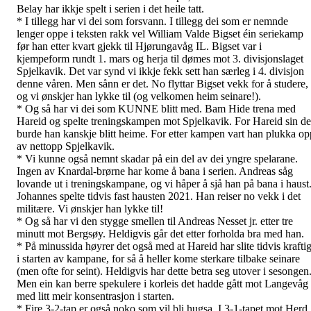
Belay har ikkje spelt i serien i det heile tatt.
* I tillegg har vi dei som forsvann. I tillegg dei som er nemnde
lenger oppe i teksten rakk vel William Valde Bigset éin seriekamp
før han etter kvart gjekk til Hjørungavåg IL. Bigset var i
kjempeform rundt 1. mars og herja til dømes mot 3. divisjonslaget
Spjelkavik. Det var synd vi ikkje fekk sett han særleg i 4. divisjon
denne våren. Men sånn er det. No flyttar Bigset vekk for å studere,
og vi ønskjer han lykke til (og velkomen heim seinare!).
* Og så har vi dei som KUNNE blitt med. Bam Hide trena med
Hareid og spelte treningskampen mot Spjelkavik. For Hareid sin de
burde han kanskje blitt heime. For etter kampen vart han plukka op
av nettopp Spjelkavik.
* Vi kunne også nemnt skadar på ein del av dei yngre spelarane.
Ingen av Knardal-brørne har kome å bana i serien. Andreas såg
lovande ut i treningskampane, og vi håper å sjå han på bana i haust
Johannes spelte tidvis fast hausten 2021. Han reiser no vekk i det
militære. Vi ønskjer han lykke til!
* Og så har vi den stygge smellen til Andreas Nesset jr. etter tre
minutt mot Bergsøy. Heldigvis går det etter forholda bra med han.
* På minussida høyrer det også med at Hareid har slite tidvis krafti
i starten av kampane, for så å heller kome sterkare tilbake seinare
(men ofte for seint). Heldigvis har dette betra seg utover i sesongen
Men ein kan berre spekulere i korleis det hadde gått mot Langevåg
med litt meir konsentrasjon i starten.
* Fire 3-2-tap er også noko som vil bli hugsa. I 3-1-tapet mot Herd