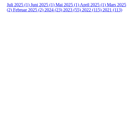
Juli 2025 (1)
Juni 2025 (1)
Mai 2025 (1)
April 2025 (1)
Mars 2025
(2)
Februar 2025 (2)
2024 (23)
2023 (55)
2022 (115)
2021 (113)
Kontaktinformasjon
Besøksadresse:
Myravegen 12
6060 Hareid
Organisasjonsnummer:
971370610
Bli medlem i klubben!
Trykk her for innmelding