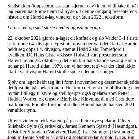
Statistikken (toppscorar, assistar, stjerner osv) kjem vi tilbake til når
lagleiaren har kome heim frå Syden. I denne omgang presenterer vi
historia om Hareid a-lag vinteren og våren 2022 i tekstform.
La oss rett og slett starte med ei oppsummering:
22. oktober 2021 gjorde a-laget eit krafttak og slo Valder 3-1 i siste
serierunde i 4. divisjon. Først ut i november vart det klart at Hareid
heldt seg oppe i 4. divisjon, etter at Hødd 2 slo Tomrefjord i
kvaliken. Då Hans Gisle «Kisse» Holstad vart presentert som
Hareid-trenar 23. oktober (i det som blir hans tiande sesong som a-
trenar på Hareid sidan 1979, om vi har sett rett) var det altså ikkje
klart kva divisjon Hareid skulle spele i denne sesongen.
Sjølv om laget heldt seg litt i form i november og desember skjedde
det først lite på spelarfronten. Her kom det først ei mobilisering ette
nyttår. I tillegg til styre og stell hjelpte også spelarar som Petter
Haddal Worren og Gustav Bjørlykke Kløvning til med å sondere
marknaden. For alle forstod at stallen Hareid hadde hausten 2021
var altfor tynn.
Utover vinteren fekk Hareid på plass fleire nye spelarar: Oliver
Sulebakk Sylte (Gjerdsvika), James Kenneth Sjåstad (Hasundgot),
Kristoffer Stranden (Vanylven/Hødd), Isak Sundgot (Hasundgot),
Joakim Berge Sæther (Hødd) og spelarutviklar Arnold Origi. Ein