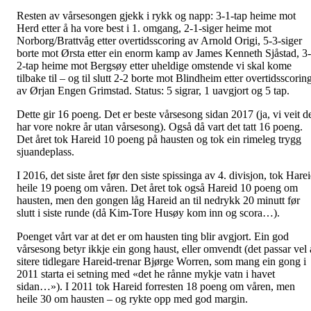
Resten av vårsesongen gjekk i rykk og napp: 3-1-tap heime mot
Herd etter å ha vore best i 1. omgang, 2-1-siger heime mot
Norborg/Brattvåg etter overtidsscoring av Arnold Origi, 5-3-siger
borte mot Ørsta etter ein enorm kamp av James Kenneth Sjåstad, 3-
2-tap heime mot Bergsøy etter uheldige omstende vi skal kome
tilbake til – og til slutt 2-2 borte mot Blindheim etter overtidsscorin
av Ørjan Engen Grimstad. Status: 5 sigrar, 1 uavgjort og 5 tap.
Dette gir 16 poeng. Det er beste vårsesong sidan 2017 (ja, vi veit d
har vore nokre år utan vårsesong). Også då vart det tatt 16 poeng.
Det året tok Hareid 10 poeng på hausten og tok ein rimeleg trygg
sjuandeplass.
I 2016, det siste året før den siste spissinga av 4. divisjon, tok Hare
heile 19 poeng om våren. Det året tok også Hareid 10 poeng om
hausten, men den gongen låg Hareid an til nedrykk 20 minutt før
slutt i siste runde (då Kim-Tore Husøy kom inn og scora…).
Poenget vårt var at det er om hausten ting blir avgjort. Ein god
vårsesong betyr ikkje ein gong haust, eller omvendt (det passar vel 
sitere tidlegare Hareid-trenar Bjørge Worren, som mang ein gong i
2011 starta ei setning med «det he rånne mykje vatn i havet
sidan…»). I 2011 tok Hareid forresten 18 poeng om våren, men
heile 30 om hausten – og rykte opp med god margin.