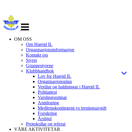
Veksle
navigasjon
OM OSS
Om Hareid IL
Organisasjonsinformasjon
Kontakt oss
Styret
Gruppestyrene
Klubbhandbok
Lov for Hareid IL
Organisasjonsplan
Verdiar og haldningar i Hareid IL
Politiattest
Varslingsrutinar
Antidoping
Medlemskontingent vs treningsavgift
Forsikring
Årshjul
Protokollar og referat
VÅRE AKTIVITETAR