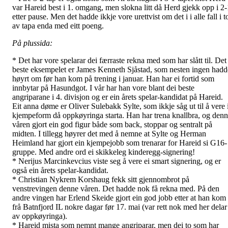
var Hareid best i 1. omgang, men slokna litt då Herd gjekk opp i 2-
etter pause. Men det hadde ikkje vore urettvist om det i i alle fall i t
av tapa enda med eitt poeng.
På plussida:
* Det har vore spelarar dei færraste rekna med som har slått til. Det
beste eksempelet er James Kenneth Sjåstad, som nesten ingen hadd
høyrt om før han kom på trening i januar. Han har ei fortid som
innbytar på Hasundgot. I vår har han vore blant dei beste
angriparane i 4. divisjon og er ein årets spelar-kandidat på Hareid.
Eit anna døme er Oliver Sulebakk Sylte, som ikkje såg ut til å vere 
kjempeform då oppkøyringa starta. Han har trena knallbra, og den
våren gjort ein god figur både som back, stoppar og sentralt på
midten. I tillegg høyrer det med å nemne at Sylte og Herman
Heimland har gjort ein kjempejobb som trenarar for Hareid si G16-
gruppe. Med andre ord ei skikkeleg kinderegg-signering!
* Nerijus Marcinkevcius viste seg å vere ei smart signering, og er
også ein årets spelar-kandidat.
* Christian Nykrem Korshaug fekk sitt gjennombrot på
venstrevingen denne våren. Det hadde nok få rekna med. På den
andre vingen har Erlend Skeide gjort ein god jobb etter at han kom
frå Batnfjord IL nokre dagar før 17. mai (var rett nok med her delar
av oppkøyringa).
* Hareid mista som nemnt mange angriparar, men dei to som har