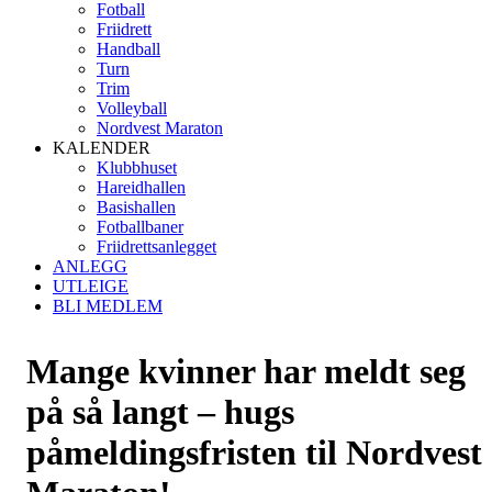
Fotball
Friidrett
Handball
Turn
Trim
Volleyball
Nordvest Maraton
KALENDER
Klubbhuset
Hareidhallen
Basishallen
Fotballbaner
Friidrettsanlegget
ANLEGG
UTLEIGE
BLI MEDLEM
Mange kvinner har meldt seg
på så langt – hugs
påmeldingsfristen til Nordvest