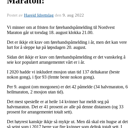
Maraton!
Postet av
Hareid Idrettslag
den
9. aug 2022
Vi minner om at fristen for førehandspåmelding til Nordvest
Maraton går ut torsdag 18. august klokka 21.00.
Det er ikkje eit krav om førehandspåmelding i år, men det kan vere
lurt for å sleppe kø på løpsdagen 20. august.
Sidan det ikkje er krav om førehandspåmelding er det vanskeleg å
seie kor populært arrangementet vårt er i år.
I 2020 hadde vi inkludert mosjon utan tid 137 deltakarar (beste
nokon gong), i fjor 93 (femte beste nokon gong).
Per 9. august (om morgonen) er det 42 påmelde (34 halvmaraton, 6
heilmaraton, 2 mosjon utan tid).
Det mest spesielle er at heile 14 kvinner har meldt seg på
halvmaraton. Det er 41 prosent av alle på denne distansen (og 33
prosent for arrangementet totalt sett).
Det høyrest kanskje ikkje så mykje ut. Men då skal ein hugse at det
så seint som i 2017 berre var fire kvinner som deltok totalt sett. I