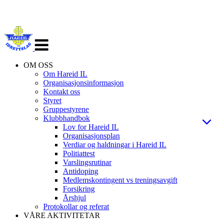
Veksle
navigasjon
OM OSS
Om Hareid IL
Organisasjonsinformasjon
Kontakt oss
Styret
Gruppestyrene
Klubbhandbok
Lov for Hareid IL
Organisasjonsplan
Verdiar og haldningar i Hareid IL
Politiattest
Varslingsrutinar
Antidoping
Medlemskontingent vs treningsavgift
Forsikring
Årshjul
Protokollar og referat
VÅRE AKTIVITETAR