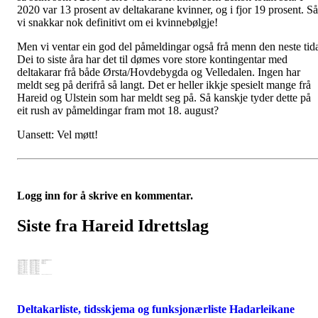
2020 var 13 prosent av deltakarane kvinner, og i fjor 19 prosent. Så
vi snakkar nok definitivt om ei kvinnebølgje!
Men vi ventar ein god del påmeldingar også frå menn den neste tid
Dei to siste åra har det til dømes vore store kontingentar med
deltakarar frå både Ørsta/Hovdebygda og Velledalen. Ingen har
meldt seg på derifrå så langt. Det er heller ikkje spesielt mange frå
Hareid og Ulstein som har meldt seg på. Så kanskje tyder dette på
eit rush av påmeldingar fram mot 18. august?
Uansett: Vel møtt!
Logg inn for å skrive en kommentar.
Siste fra Hareid Idrettslag
Deltakarliste, tidsskjema og funksjonærliste Hadarleikane