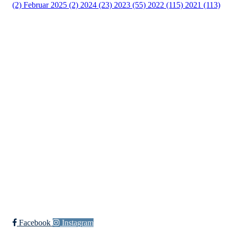
(2)
Februar 2025 (2)
2024 (23)
2023 (55)
2022 (115)
2021 (113)
Kontaktinformasjon
Besøksadresse:
Myravegen 12
6060 Hareid
Organisasjonsnummer:
971370610
Bli medlem i klubben!
Trykk her for innmelding
Facebook
Instagram