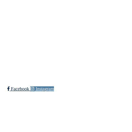
Besøksadresse:
Myravegen 12
6060 Hareid
Organisasjonsnummer:
971370610
Bli medlem i klubben!
Trykk her for innmelding
Facebook
Instagram