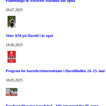
Påmeldinga til Nordvest Maraton har opna
28.07.2025
Siste: KM på Hareid i år også
18.06.2025
Program for barnekretsturnstemne i Hareidhallen 24.-25. mai
18.05.2025
Nordvest Maraton i medvind – blir arrangert for 35. gong