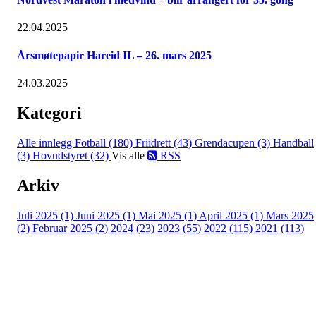
22.04.2025
Årsmøtepapir Hareid IL – 26. mars 2025
24.03.2025
Kategori
Alle innlegg
Fotball (180)
Friidrett (43)
Grendacupen (3)
Handball
(3)
Hovudstyret (32)
Vis alle
RSS
Arkiv
Juli 2025 (1)
Juni 2025 (1)
Mai 2025 (1)
April 2025 (1)
Mars 2025
(2)
Februar 2025 (2)
2024 (23)
2023 (55)
2022 (115)
2021 (113)
Kontaktinformasjon