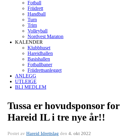
Fotball
Friidrett
Handball
Turn
Trim
Volleyball
Nordvest Maraton
KALENDER
Klubbhuset
Hareidhallen
Basishallen
Fotballbaner
Friidrettsanlegget
ANLEGG
UTLEIGE
BLI MEDLEM
Tussa er hovudsponsor for
Hareid IL i tre nye år!!
Postet av
Hareid Idrettslag
den
4. okt 2022