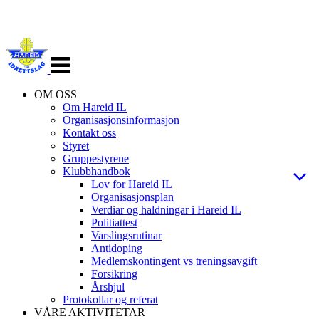
Veksle
navigasjon
OM OSS
Om Hareid IL
Organisasjonsinformasjon
Kontakt oss
Styret
Gruppestyrene
Klubbhandbok
Lov for Hareid IL
Organisasjonsplan
Verdiar og haldningar i Hareid IL
Politiattest
Varslingsrutinar
Antidoping
Medlemskontingent vs treningsavgift
Forsikring
Årshjul
Protokollar og referat
VÅRE AKTIVITETAR