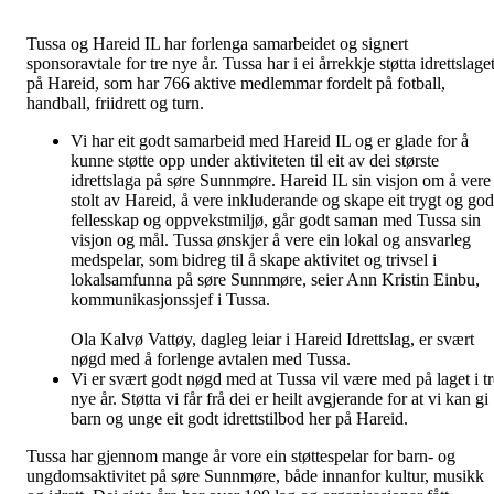
Tussa og Hareid IL har forlenga samarbeidet og signert
sponsoravtale for tre nye år. Tussa har i ei årrekkje støtta idrettslage
på Hareid, som har 766 aktive medlemmar fordelt på fotball,
handball, friidrett og turn.
Vi har eit godt samarbeid med Hareid IL og er glade for å
kunne støtte opp under aktiviteten til eit av dei største
idrettslaga på søre Sunnmøre. Hareid IL sin visjon om å vere
stolt av Hareid, å vere inkluderande og skape eit trygt og god
fellesskap og oppvekstmiljø, går godt saman med Tussa sin
visjon og mål. Tussa ønskjer å vere ein lokal og ansvarleg
medspelar, som bidreg til å skape aktivitet og trivsel i
lokalsamfunna på søre Sunnmøre, seier Ann Kristin Einbu,
kommunikasjonssjef i Tussa.
Ola Kalvø Vattøy, dagleg leiar i Hareid Idrettslag, er svært
nøgd med å forlenge avtalen med Tussa.
Vi er svært godt nøgd med at Tussa vil være med på laget i tr
nye år. Støtta vi får frå dei er heilt avgjerande for at vi kan gi
barn og unge eit godt idrettstilbod her på Hareid.
Tussa har gjennom mange år vore ein støttespelar for barn- og
ungdomsaktivitet på søre Sunnmøre, både innanfor kultur, musikk