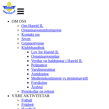
Veksle
navigasjon
OM OSS
Om Hareid IL
Organisasjonsinformasjon
Kontakt oss
Styret
Gruppestyrene
Klubbhandbok
Lov for Hareid IL
Organisasjonsplan
Verdiar og haldningar i Hareid IL
Politiattest
Varslingsrutinar
Antidoping
Medlemskontingent vs treningsavgift
Forsikring
Årshjul
Protokollar og referat
VÅRE AKTIVITETAR
Fotball
Friidrett
Handball