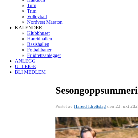
Turn
Trim
Volleyball
Nordvest Maraton
KALENDER
Klubbhuset
Hareidhallen
Basishallen
Fotballbaner
Friidrettsanlegget
ANLEGG
UTLEIGE
BLI MEDLEM
Sesongoppsummering
Postet av
Hareid Idrettslag
den
23. okt 20