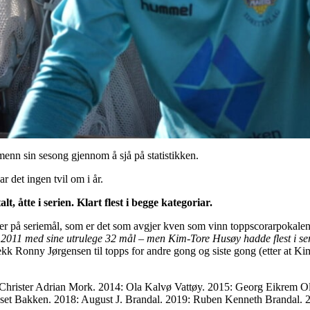
enn sin sesong gjennom å sjå på statistikken.
 det ingen tvil om i år.
, åtte i serien. Klart flest i begge kategoriar.
 ser på seriemål, som er det som avgjer kven som vinn toppscorarpokale
i 2011 med sine utrulege 32 mål – men Kim-Tore Husøy hadde flest i se
kk Ronny Jørgensen til topps for andre gong og siste gong (etter at K
Christer Adrian Mork. 2014: Ola Kalvø Vattøy. 2015: Georg Eikrem O
et Bakken. 2018: August J. Brandal. 2019: Ruben Kenneth Brandal. 2