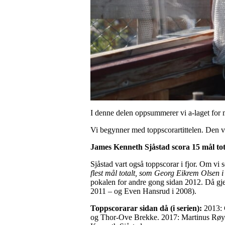
I denne delen oppsummerer vi a-laget for m
Vi begynner med toppscorartittelen. Den var
James Kenneth Sjåstad scora 15 mål totalt
Sjåstad vart også toppscorar i fjor. Om vi
flest mål totalt, som Georg Eikrem Olsen 
pokalen for andre gong sidan 2012. Då gje
2011 – og Even Hansrud i 2008).
Toppscorarar sidan då (i serien):
2013: 
og Thor-Ove Brekke. 2017: Martinus Røys