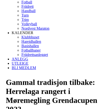
Fotball
Friidrett
Handball
Turn
Trim
Volleyball
Nordvest Maraton
KALENDER
Klubbhuset
Hareidhallen
Basishallen
Fotballbaner
Friidrettsanlegget
ANLEGG
UTLEIGE
BLI MEDLEM
Gammal tradisjon tilbake:
Herrelaga rangert i
Møremegling Grendacupen