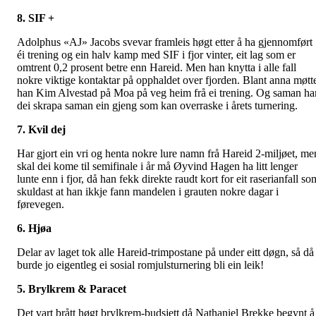
8. SIF +
Adolphus «AJ» Jacobs svevar framleis høgt etter å ha gjennomført
éi trening og ein halv kamp med SIF i fjor vinter, eit lag som er
omtrent 0,2 prosent betre enn Hareid. Men han knytta i alle fall
nokre viktige kontaktar på opphaldet over fjorden. Blant anna møtt
han Kim Alvestad på Moa på veg heim frå ei trening. Og saman ha
dei skrapa saman ein gjeng som kan overraske i årets turnering.
7. Kvil dej
Har gjort ein vri og henta nokre lure namn frå Hareid 2-miljøet, me
skal dei kome til semifinale i år må Øyvind Hagen ha litt lenger
lunte enn i fjor, då han fekk direkte raudt kort for eit raserianfall so
skuldast at han ikkje fann mandelen i grauten nokre dagar i
førevegen.
6. Hjøa
Delar av laget tok alle Hareid-trimpostane på under eitt døgn, så då
burde jo eigentleg ei sosial romjulsturnering bli ein leik!
5. Brylkrem & Paracet
Det vart brått høgt brylkrem-budsjett då Nathaniel Brekke begynt å