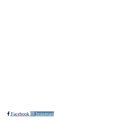
Kontaktinformasjon
Besøksadresse:
Myravegen 12
6060 Hareid
Organisasjonsnummer:
971370610
Bli medlem i klubben!
Trykk her for innmelding
Facebook
Instagram