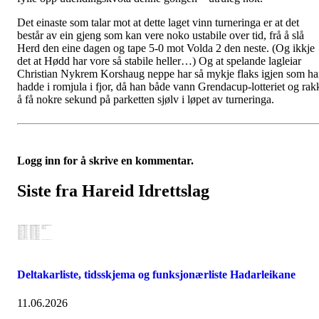
Det einaste som talar mot at dette laget vinn turneringa er at det
består av ein gjeng som kan vere noko ustabile over tid, frå å slå
Herd den eine dagen og tape 5-0 mot Volda 2 den neste. (Og ikkje
det at Hødd har vore så stabile heller…) Og at spelande lagleiar
Christian Nykrem Korshaug neppe har så mykje flaks igjen som h
hadde i romjula i fjor, då han både vann Grendacup-lotteriet og rak
å få nokre sekund på parketten sjølv i løpet av turneringa.
Logg inn for å skrive en kommentar.
Siste fra Hareid Idrettslag
Deltakarliste, tidsskjema og funksjonærliste Hadarleikane
11.06.2026