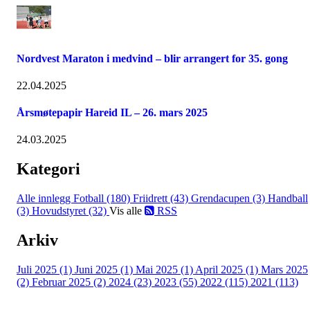
Nordvest Maraton i medvind – blir arrangert for 35. gong
22.04.2025
Årsmøtepapir Hareid IL – 26. mars 2025
24.03.2025
Kategori
Alle innlegg
Fotball (180)
Friidrett (43)
Grendacupen (3)
Handball
(3)
Hovudstyret (32)
Vis alle
RSS
Arkiv
Juli 2025 (1)
Juni 2025 (1)
Mai 2025 (1)
April 2025 (1)
Mars 2025
(2)
Februar 2025 (2)
2024 (23)
2023 (55)
2022 (115)
2021 (113)