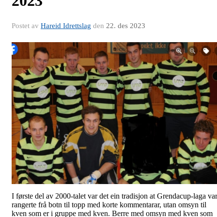
2023
Postet av
Hareid Idrettslag
den
22. des 2023
I første del av 2000-talet var det ein tradisjon at Grendacup-laga var
rangerte frå botn til topp med korte kommentarar, utan omsyn til
kven som er i gruppe med kven. Berre med omsyn med kven som