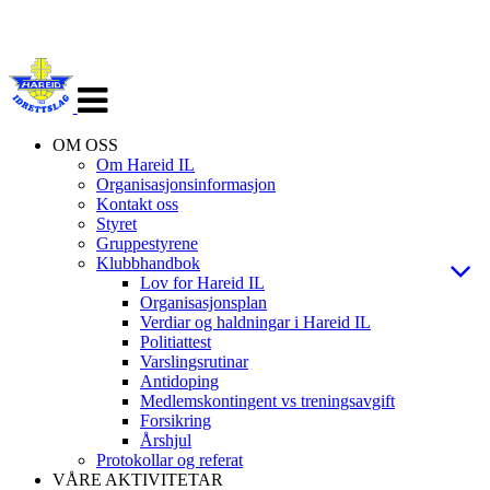
Veksle
navigasjon
OM OSS
Om Hareid IL
Organisasjonsinformasjon
Kontakt oss
Styret
Gruppestyrene
Klubbhandbok
Lov for Hareid IL
Organisasjonsplan
Verdiar og haldningar i Hareid IL
Politiattest
Varslingsrutinar
Antidoping
Medlemskontingent vs treningsavgift
Forsikring
Årshjul
Protokollar og referat
VÅRE AKTIVITETAR