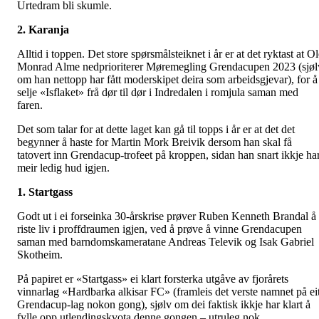
Urtedram bli skumle.
2. Karanja
Alltid i toppen. Det store spørsmålsteiknet i år er at det ryktast at O
Monrad Alme nedprioriterer Møremegling Grendacupen 2023 (sjøl
om han nettopp har fått moderskipet deira som arbeidsgjevar), for å
selje «Isflaket» frå dør til dør i Indredalen i romjula saman med
faren.
Det som talar for at dette laget kan gå til topps i år er at det det
begynner å haste for Martin Mork Breivik dersom han skal få
tatovert inn Grendacup-trofeet på kroppen, sidan han snart ikkje ha
meir ledig hud igjen.
1. Startgass
Godt ut i ei forseinka 30-årskrise prøver Ruben Kenneth Brandal å
riste liv i proffdraumen igjen, ved å prøve å vinne Grendacupen
saman med barndomskameratane Andreas Televik og Isak Gabriel
Skotheim.
På papiret er «Startgass» ei klart forsterka utgåve av fjorårets
vinnarlag «Hardbarka alkisar FC» (framleis det verste namnet på ei
Grendacup-lag nokon gong), sjølv om dei faktisk ikkje har klart å
fylle opp utlendingskvota denne gongen – utruleg nok.