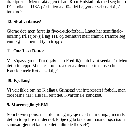
draktprisen. Men draktlageret Lars Roar Holstad tok med seg heim
frå studiane i USA på slutten av 90-talet begynner vel snart å gå
tomt no?
12. Skal vi danse?
Gjerne det, men først litt five-a-side-fotball. Laget har semifinale-
erfaring frå i fjor (sjå lag 11), og definitivt meir framtid framfor seg
enn lag 11, men litt tynn tropp?
11. One Last Dance
Var såpass gode i fjor (sjølv utan Fredrik) at dei vart seeda i år. Me
det blir neppe Michael Jordan-takter av denne siste dansen her.
Kanskje meir Rotlaus-aktig?
10. Kjellaug
Vi veit ikkje om ho Kjellaug Grimstad var interessert i fotball, men
oldebarna har i alle fall blitt det. Kvartfinale-kandidat.
9. Møremegling/SBM
Som hovudsponsar har dei truleg mykje makt i turneringa, men ska
det bli topp fire må dei nok kjøpe og betale dommarane også (som
sponsar gjer dei kanskje det indirekte likevel?).