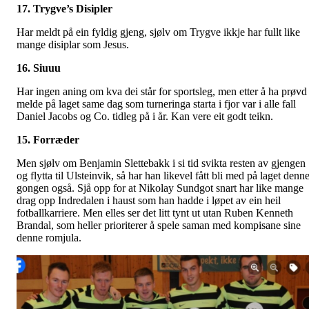
17. Trygve’s Disipler
Har meldt på ein fyldig gjeng, sjølv om Trygve ikkje har fullt like
mange disiplar som Jesus.
16. Siuuu
Har ingen aning om kva dei står for sportsleg, men etter å ha prøvd
melde på laget same dag som turneringa starta i fjor var i alle fall
Daniel Jacobs og Co. tidleg på i år. Kan vere eit godt teikn.
15. Forræder
Men sjølv om Benjamin Slettebakk i si tid svikta resten av gjengen
og flytta til Ulsteinvik, så har han likevel fått bli med på laget denn
gongen også. Sjå opp for at Nikolay Sundgot snart har like mange
drag opp Indredalen i haust som han hadde i løpet av ein heil
fotballkarriere. Men elles ser det litt tynt ut utan Ruben Kenneth
Brandal, som heller prioriterer å spele saman med kompisane sine
denne romjula.