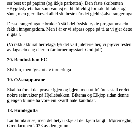
ser best ut på papiret (og ikkje parketten). Den faste skribenten
«Bygdedyret» har som vanleg eit litt tilfeldig forhold til fakta og
sånn, men gjer likevel alltid sitt beste når det gjeld sjølve rangeringa
Desse rangeringane brukte å stå i dei fysisk trykte programma ein
fekk i inngangsdøra. Men i år er vi såpass oppe på tå at vi gjer dette
digitalt.
(Vi rakk akkurat herrelaga før det vart juleferie her, vi prøver resten
av laga ein dag eller to før turneringsstart. God jul!)
20. Benduskhan FC
Sist inn, men først ut av turneringa.
19. O2-snapparane
Skal ha for at dei prøver igjen og igjen, men ut frå årets stall er det
nokre seinvakter på Hjellebakken, Biltema og Elkjøp sidan denne
gjengen kunne ha vore ein kvartfinale-kandidat.
18. Humlegutta
Lar humla suse, men det betyr ikkje at dei kjem langt i Møremeglin
Grendacupen 2023 av den grunn.