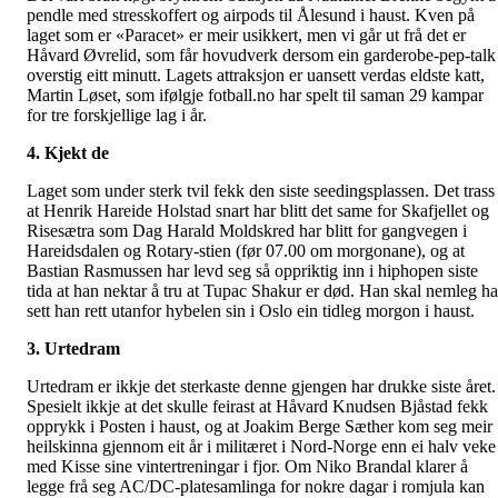
pendle med stresskoffert og airpods til Ålesund i haust. Kven på
laget som er «Paracet» er meir usikkert, men vi går ut frå det er
Håvard Øvrelid, som får hovudverk dersom ein garderobe-pep-talk
overstig eitt minutt. Lagets attraksjon er uansett verdas eldste katt,
Martin Løset, som ifølgje fotball.no har spelt til saman 29 kampar
for tre forskjellige lag i år.
4. Kjekt de
Laget som under sterk tvil fekk den siste seedingsplassen. Det trass 
at Henrik Hareide Holstad snart har blitt det same for Skafjellet og
Risesætra som Dag Harald Moldskred har blitt for gangvegen i
Hareidsdalen og Rotary-stien (før 07.00 om morgonane), og at
Bastian Rasmussen har levd seg så oppriktig inn i hiphopen siste
tida at han nektar å tru at Tupac Shakur er død. Han skal nemleg ha
sett han rett utanfor hybelen sin i Oslo ein tidleg morgon i haust.
3. Urtedram
Urtedram er ikkje det sterkaste denne gjengen har drukke siste året.
Spesielt ikkje at det skulle feirast at Håvard Knudsen Bjåstad fekk
opprykk i Posten i haust, og at Joakim Berge Sæther kom seg meir
heilskinna gjennom eit år i militæret i Nord-Norge enn ei halv veke
med Kisse sine vintertreningar i fjor. Om Niko Brandal klarer å
legge frå seg AC/DC-platesamlinga for nokre dagar i romjula kan