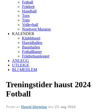
Fotball
Friidrett
Handball
Turn
Trim
Volleyball
Nordvest Maraton
KALENDER
Klubbhuset
Hareidhallen
Basishallen
Fotballbaner
Friidrettsanlegget
ANLEGG
UTLEIGE
BLI MEDLEM
Treningstider haust 2024
Fotball
Postet av
Hareid Idrettslag
den
23. aug 2024