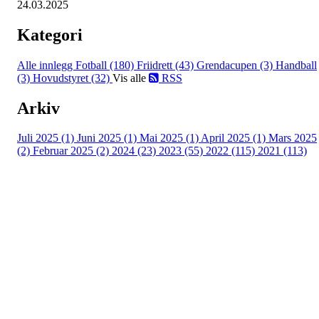
24.03.2025
Kategori
Alle innlegg
Fotball (180)
Friidrett (43)
Grendacupen (3)
Handball
(3)
Hovudstyret (32)
Vis alle
RSS
Arkiv
Juli 2025 (1)
Juni 2025 (1)
Mai 2025 (1)
April 2025 (1)
Mars 2025
(2)
Februar 2025 (2)
2024 (23)
2023 (55)
2022 (115)
2021 (113)
Kontaktinformasjon
Besøksadresse:
Myravegen 12
6060 Hareid
Organisasjonsnummer: