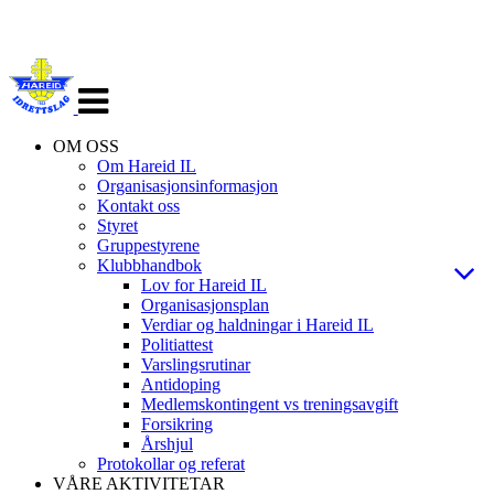
Veksle
navigasjon
OM OSS
Om Hareid IL
Organisasjonsinformasjon
Kontakt oss
Styret
Gruppestyrene
Klubbhandbok
Lov for Hareid IL
Organisasjonsplan
Verdiar og haldningar i Hareid IL
Politiattest
Varslingsrutinar
Antidoping
Medlemskontingent vs treningsavgift
Forsikring
Årshjul
Protokollar og referat
VÅRE AKTIVITETAR