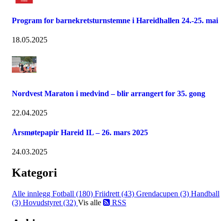
Program for barnekretsturnstemne i Hareidhallen 24.-25. mai
18.05.2025
Nordvest Maraton i medvind – blir arrangert for 35. gong
22.04.2025
Årsmøtepapir Hareid IL – 26. mars 2025
24.03.2025
Kategori
Alle innlegg
Fotball (180)
Friidrett (43)
Grendacupen (3)
Handball
(3)
Hovudstyret (32)
Vis alle
RSS