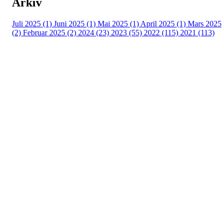
Arkiv
Juli 2025 (1)
Juni 2025 (1)
Mai 2025 (1)
April 2025 (1)
Mars 2025
(2)
Februar 2025 (2)
2024 (23)
2023 (55)
2022 (115)
2021 (113)
Kontaktinformasjon
Besøksadresse:
Myravegen 12
6060 Hareid
Organisasjonsnummer:
971370610
Bli medlem i klubben!
Trykk her for innmelding