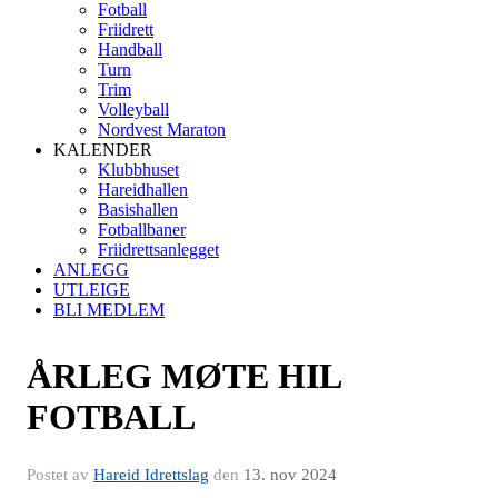
Fotball
Friidrett
Handball
Turn
Trim
Volleyball
Nordvest Maraton
KALENDER
Klubbhuset
Hareidhallen
Basishallen
Fotballbaner
Friidrettsanlegget
ANLEGG
UTLEIGE
BLI MEDLEM
ÅRLEG MØTE HIL
FOTBALL
Postet av
Hareid Idrettslag
den
13. nov 2024