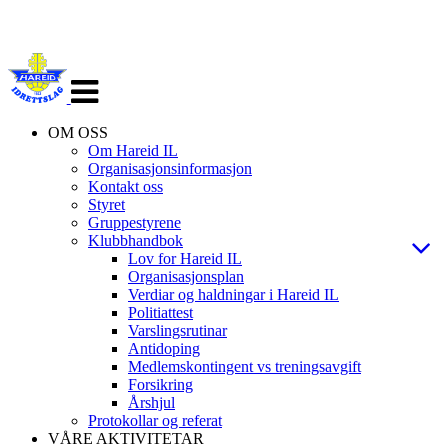
Veksle
navigasjon
OM OSS
Om Hareid IL
Organisasjonsinformasjon
Kontakt oss
Styret
Gruppestyrene
Klubbhandbok
Lov for Hareid IL
Organisasjonsplan
Verdiar og haldningar i Hareid IL
Politiattest
Varslingsrutinar
Antidoping
Medlemskontingent vs treningsavgift
Forsikring
Årshjul
Protokollar og referat
VÅRE AKTIVITETAR