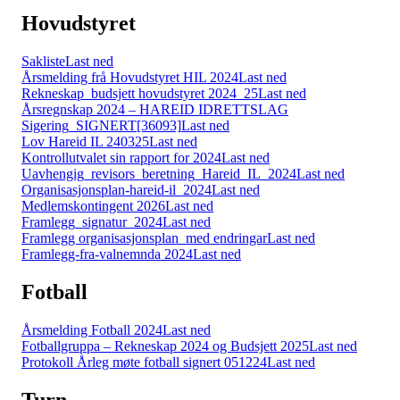
Hovudstyret
Sakliste
Last ned
Årsmelding frå Hovudstyret HIL 2024
Last ned
Rekneskap_budsjett hovudstyret 2024_25
Last ned
Årsregnskap 2024 – HAREID IDRETTSLAG
Sigering_SIGNERT[36093]
Last ned
Lov Hareid IL 240325
Last ned
Kontrollutvalet sin rapport for 2024
Last ned
Uavhengig_revisors_beretning_Hareid_IL_2024
Last ned
Organisasjonsplan-hareid-il_2024
Last ned
Medlemskontingent 2026
Last ned
Framlegg_signatur_2024
Last ned
Framlegg organisasjonsplan_med endringar
Last ned
Framlegg-fra-valnemnda 2024
Last ned
Fotball
Årsmelding Fotball 2024
Last ned
Fotballgruppa – Rekneskap 2024 og Budsjett 2025
Last ned
Protokoll Årleg møte fotball signert 051224
Last ned
Turn