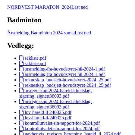
NORDVEST MARATON_2024
Last ned
Badminton
Årsmelding Badminton 2024 samla
Last ned
Vedlegg:
sakliste.pdf
sakliste.pdf
arsmelding-fra-hovudstyret-hil-2024-1.pdf
arsmelding-fra-hovudstyret-hil-2024-1.pdf
rekneskap_budsjett-hovudstyret-2024_25.pdf
rekneskap_budsjett-hovudstyret-2024_25.pdf
arsregnskap-2024-hareid-idrettslag-
sigering_signert36093.pdf
arsregnskap-2024-hareid-idrettslag-
sigering_signert36093.pdf
lov-hareid-il-240325.pdf
lov-hareid-il-240325.pdf
kontrollutvalet-sin-rapport-for-2024.pdf
kontrollutvalet-sin-rapport-for-2024.pdf
uavhengig_revisors_beretning_hareid_il_2024.pdf