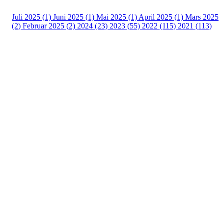
Juli 2025 (1)
Juni 2025 (1)
Mai 2025 (1)
April 2025 (1)
Mars 2025
(2)
Februar 2025 (2)
2024 (23)
2023 (55)
2022 (115)
2021 (113)
Kontaktinformasjon
Besøksadresse:
Myravegen 12
6060 Hareid
Organisasjonsnummer:
971370610
Bli medlem i klubben!
Trykk her for innmelding