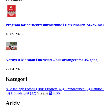
Program for barnekretsturnstemne i Hareidhallen 24.-25. mai
18.05.2025
Nordvest Maraton i medvind – blir arrangert for 35. gong
22.04.2025
Kategori
Alle innlegg
Fotball (180)
Friidrett (43)
Grendacupen (3)
Handball
(3)
Hovudstyret (32)
Vis alle
RSS
Arkiv