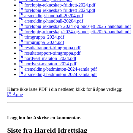
forelopig-rekneskap-friidrett-2024.pdf
forelopig-rekneskap-friidrett-2024.pdf
arsmelding-handball-20204.pdf
arsmelding-handball-20204.pdf
forelopig-rekneskap-2024-og-budsjett-2025-handball.pdf
forelopig-rekneskap-2024-og-budsjett-2025-handball.pdf
trimgruppa_2024.pdf
trimgruppa_2024.pdf
resultatrapport-trimgruppa.pdf
resultatrapport-trimgruppa.pdf
nordvest-maraton_2024.pdf
nordvest-maraton_2024.pdf
arsmelding-badminton-2024-samla.pdf
arsmelding-badminton-2024-samla.pdf
Klarte ikke laste PDF i din nettleser, klikk for å åpne vedlegg:
Åpne
Logg inn for å skrive en kommentar.
Siste fra Hareid Idrettslag