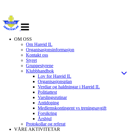
Veksle
navigasjon
OM OSS
Om Hareid IL
Organisasjonsinformasjon
Kontakt oss
Styret
Gruppestyrene
Klubbhandbok
Lov for Hareid IL
Organisasjonsplan
Verdiar og haldningar i Hareid IL
Politiattest
Varslingsrutinar
Antidoping
Medlemskontingent vs treningsavgift
Forsikring
Årshjul
Protokollar og referat
VÅRE AKTIVITETAR