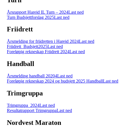
Årsrapport Hareid IL Turn – 2024
Last ned
Turn Budsjettforslag 2025
Last ned
Friidrett
Årsmelding for friidretten i Hareid 2024
Last ned
Friidrett_Budsjett2025
Last ned
Foreløpig rekneskap Friidrett 2024
Last ned
Handball
Årsmelding handball 20204
Last ned
Foreløpig rekneskap 2024 og budsjett 2025 Handball
Last ned
Trimgruppa
Trimgruppa_2024
Last ned
Resultatrapport Trimgruppa
Last ned
Nordvest Maraton