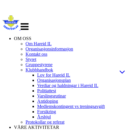
Veksle
navigasjon
OM OSS
Om Hareid IL
Organisasjonsinformasjon
Kontakt oss
Styret
Gruppestyrene
Klubbhandbok
Lov for Hareid IL
Organisasjonsplan
Verdiar og haldningar i Hareid IL
Politiattest
Varslingsrutinar
Antidoping
Medlemskontingent vs treningsavgift
Forsikring
Årshjul
Protokollar og referat
VÅRE AKTIVITETAR