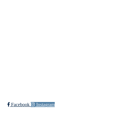
Kontaktinformasjon
Besøksadresse:
Myravegen 12
6060 Hareid
Organisasjonsnummer:
971370610
Bli medlem i klubben!
Trykk her for innmelding
Facebook
Instagram