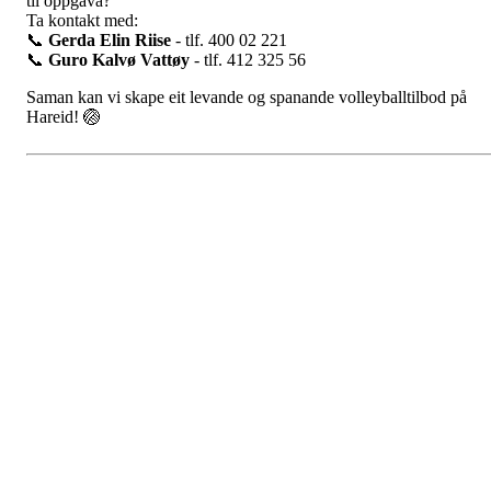
til oppgåva?
Ta kontakt med:
📞
Gerda Elin Riise
- tlf. 400 02 221
📞
Guro Kalvø Vattøy
- tlf. 412 325 56
Saman kan vi skape eit levande og spanande volleyballtilbod på
Hareid! 🏐
Kontaktinformasjon
Besøksadresse:
Myravegen 12
6060 Hareid
Organisasjonsnummer:
971370610