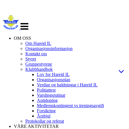
Veksle
navigasjon
OM OSS
Om Hareid IL
Organisasjonsinformasjon
Kontakt oss
Styret
Gruppestyrene
Klubbhandbok
Lov for Hareid IL
Organisasjonsplan
Verdiar og haldningar i Hareid IL
Politiattest
Varslingsrutinar
Antidoping
Medlemskontingent vs treningsavgift
Forsikring
Årshjul
Protokollar og referat
VÅRE AKTIVITETAR