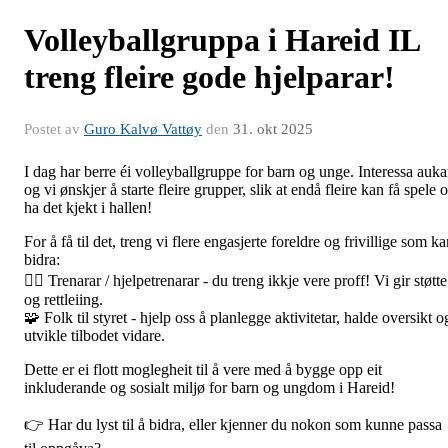
Volleyballgruppa i Hareid IL
treng fleire gode hjelparar!
Postet av
Guro Kalvø Vattøy
den
31. okt 2025
I dag har berre éi volleyballgruppe for barn og unge. Interessa auka
og vi ønskjer å starte fleire grupper, slik at endå fleire kan få spele 
ha det kjekt i hallen!
For å få til det, treng vi flere engasjerte foreldre og frivillige som k
bidra:
🙋‍♀️ Trenarar / hjelpetrenarar - du treng ikkje vere proff! Vi gir støtte
og rettleiing.
🧩 Folk til styret - hjelp oss å planlegge aktivitetar, halde oversikt o
utvikle tilbodet vidare.
Dette er ei flott moglegheit til å vere med å bygge opp eit
inkluderande og sosialt miljø for barn og ungdom i Hareid!
👉 Har du lyst til å bidra, eller kjenner du nokon som kunne passa