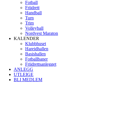
Fotball
Friidrett
Handball
Turn
Trim
Volleyball
Nordvest Maraton
KALENDER
Klubbhuset
Hareidhallen
Basishallen
Fotballbaner
Friidrettsanlegget
ANLEGG
UTLEIGE
BLI MEDLEM