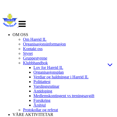
Veksle
navigasjon
OM OSS
Om Hareid IL
Organisasjonsinformasjon
Kontakt oss
Styret
Gruppestyrene
Klubbhandbok
Lov for Hareid IL
Organisasjonsplan
Verdiar og haldningar i Hareid IL
Politiattest
Varslingsrutinar
Antidoping
Medlemskontingent vs treningsavgift
Forsikring
Årshjul
Protokollar og referat
VÅRE AKTIVITETAR