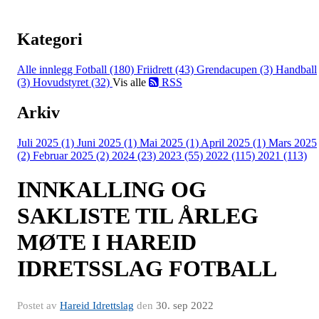
Kategori
Alle innlegg
Fotball (180)
Friidrett (43)
Grendacupen (3)
Handball
(3)
Hovudstyret (32)
Vis alle
RSS
Arkiv
Juli 2025 (1)
Juni 2025 (1)
Mai 2025 (1)
April 2025 (1)
Mars 2025
(2)
Februar 2025 (2)
2024 (23)
2023 (55)
2022 (115)
2021 (113)
INNKALLING OG
SAKLISTE TIL ÅRLEG
MØTE I HAREID
IDRETSSLAG FOTBALL
Postet av
Hareid Idrettslag
den
30. sep 2022