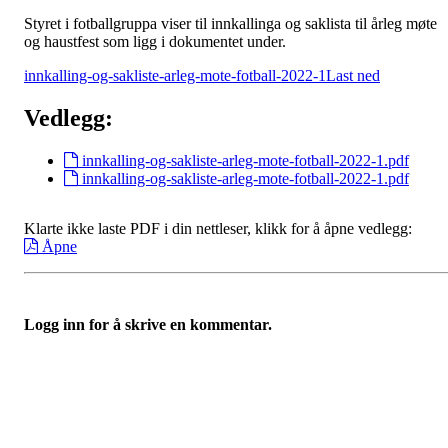
Styret i fotballgruppa viser til innkallinga og saklista til årleg møte
og haustfest som ligg i dokumentet under.
innkalling-og-sakliste-arleg-mote-fotball-2022-1
Last ned
Vedlegg:
innkalling-og-sakliste-arleg-mote-fotball-2022-1.pdf
innkalling-og-sakliste-arleg-mote-fotball-2022-1.pdf
Klarte ikke laste PDF i din nettleser, klikk for å åpne vedlegg:
Åpne
Logg inn for å skrive en kommentar.
Kontaktinformasjon