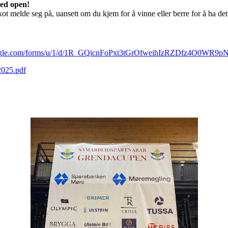
ved open!
ot melde seg på, uansett om du kjem for å vinne eller berre for å ha de
google.com/forms/u/1/d/1R_GQicnFoPxt3tGrOfweihIzRZDfz4O0WR9p
2025.pdf