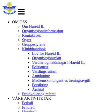
Veksle
navigasjon
OM OSS
Om Hareid IL
Organisasjonsinformasjon
Kontakt oss
Styret
Gruppestyrene
Klubbhandbok
Lov for Hareid IL
Organisasjonsplan
Verdiar og haldningar i Hareid IL
Politiattest
Varslingsrutinar
Antidoping
Medlemskontingent vs treningsavgift
Forsikring
Årshjul
Protokollar og referat
VÅRE AKTIVITETAR
Fotball
Friidrett
Handball