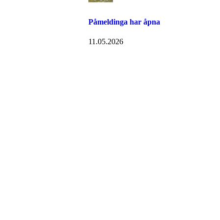
Påmeldinga har åpna
11.05.2026
Kontaktinformasjon
Besøksadresse:
Myravegen 12
6060 Hareid
Organisasjonsnummer:
971370610
Bli medlem i klubben!