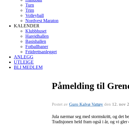
Turn
Trim
Volleyball
Nordvest Maraton
KALENDER
Klubbhuset
Hareidhallen
Basishallen
Fotballbaner
Friidrettsanlegget
ANLEGG
UTLEIGE
BLI MEDLEM
Påmelding til Gren
Postet av
Guro Kalvø Vattøy
den
12. nov 
Jula nærmar seg med stormskritt, og det be
Tradisjonen held fram også i år, og vi gler