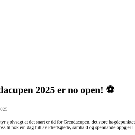
dacupen 2025 er no open! ⚽️
2025
tyr sjølvsagt at det snart er tid for Grendacupen, det store høgdepunkte
 oss til nok ein dag full av idrettsglede, samhald og spennande oppgjer i 