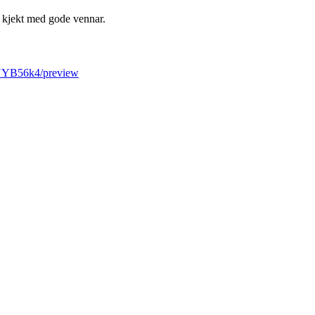
t kjekt med gode vennar.
NYB56k4/preview